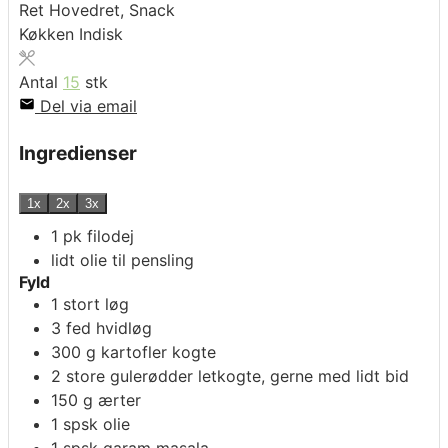
Ret
Hovedret, Snack
Køkken
Indisk
Antal
15
stk
Del via email
Ingredienser
1x
2x
3x
1
pk
filodej
lidt
olie til pensling
Fyld
1
stort
løg
3
fed
hvidløg
300
g
kartofler
kogte
2
store
gulerødder
letkogte, gerne med lidt bid
150
g
ærter
1
spsk
olie
1
spsk
garam masala