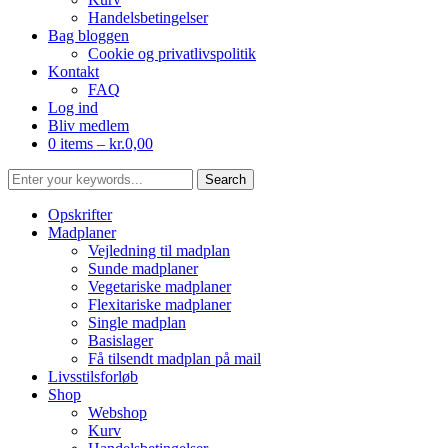
Handelsbetingelser
Bag bloggen
Cookie og privatlivspolitik
Kontakt
FAQ
Log ind
Bliv medlem
0 items –
kr.
0,00
Opskrifter
Madplaner
Vejledning til madplan
Sunde madplaner
Vegetariske madplaner
Flexitariske madplaner
Single madplan
Basislager
Få tilsendt madplan på mail
Livsstilsforløb
Shop
Webshop
Kurv