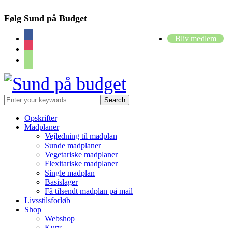
Følg Sund på Budget
facebook
Bliv medlem
instagram
cart
Opskrifter
Madplaner
Vejledning til madplan
Sunde madplaner
Vegetariske madplaner
Flexitariske madplaner
Single madplan
Basislager
Få tilsendt madplan på mail
Livsstilsforløb
Shop
Webshop
Kurv