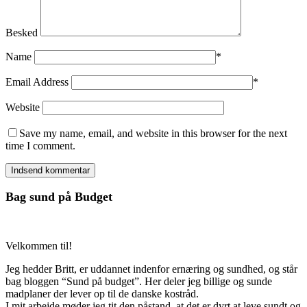
Besked
Name
*
Email Address
*
Website
Save my name, email, and website in this browser for the next
time I comment.
Bag sund på Budget
Velkommen til!
Jeg hedder Britt, er uddannet indenfor ernæring og sundhed, og står
bag bloggen “Sund på budget”. Her deler jeg billige og sunde
madplaner der lever op til de danske kostråd.
I mit arbejde møder jeg tit den påstand, at det er dyrt at leve sundt og