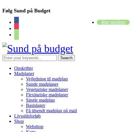
Følg Sund på Budget
facebook
Bliv medlem
instagram
cart
Opskrifter
Madplaner
Vejledning til madplan
Sunde madplaner
Vegetariske madplaner
Flexitariske madplaner
Single madplan
Basislager
Få tilsendt madplan på mail
Livsstilsforløb
Shop
Webshop
Kurv