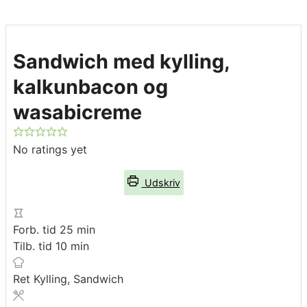
Sandwich med kylling,
kalkunbacon og
wasabicreme
No ratings yet
Udskriv
minutter
Forb. tid
25
min
minutter
Tilb. tid
10
min
Ret
Kylling, Sandwich