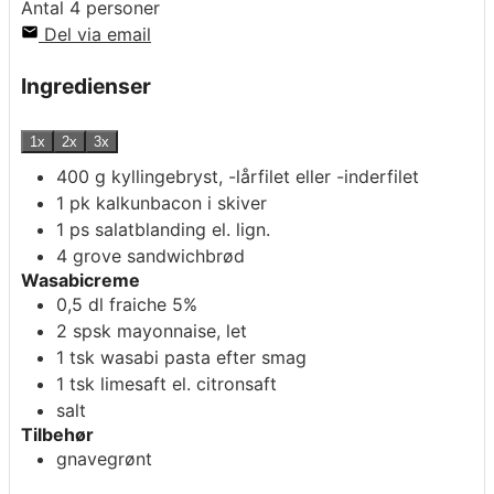
Antal
4
personer
Del via email
Ingredienser
1x
2x
3x
400
g
kyllingebryst, -lårfilet eller -inderfilet
1
pk
kalkunbacon i skiver
1
ps
salatblanding
el. lign.
4
grove sandwichbrød
Wasabicreme
0,5
dl
fraiche 5%
2
spsk
mayonnaise, let
1
tsk
wasabi pasta
efter smag
1
tsk
limesaft
el. citronsaft
salt
Tilbehør
gnavegrønt