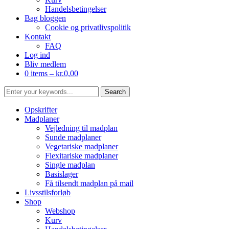
Handelsbetingelser
Bag bloggen
Cookie og privatlivspolitik
Kontakt
FAQ
Log ind
Bliv medlem
0 items –
kr.
0,00
Opskrifter
Madplaner
Vejledning til madplan
Sunde madplaner
Vegetariske madplaner
Flexitariske madplaner
Single madplan
Basislager
Få tilsendt madplan på mail
Livsstilsforløb
Shop
Webshop
Kurv