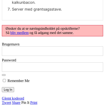
kalkunbacon.
Server med grøntsagsstave.
Ønsker du at se næringsindholdet på opskrifterne?
Så
bliv medlem
og få adgang med det samme.
Brugernavn
Password
Remember Me
Glemt kodeord
Tweet
Share
Pin It
Print