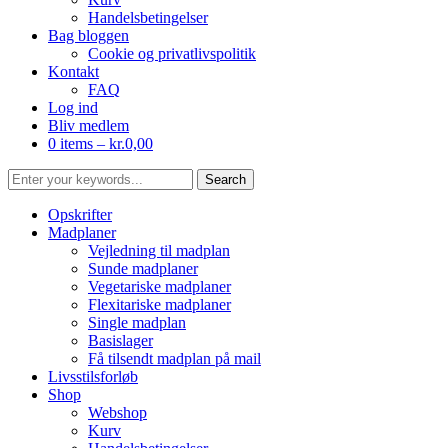
Handelsbetingelser
Bag bloggen
Cookie og privatlivspolitik
Kontakt
FAQ
Log ind
Bliv medlem
0 items –
kr.
0,00
Opskrifter
Madplaner
Vejledning til madplan
Sunde madplaner
Vegetariske madplaner
Flexitariske madplaner
Single madplan
Basislager
Få tilsendt madplan på mail
Livsstilsforløb
Shop
Webshop
Kurv