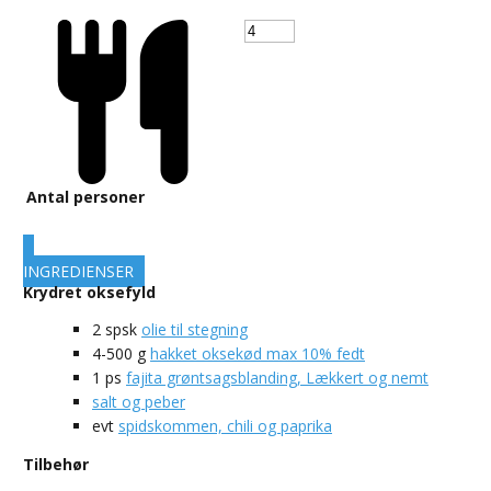
Antal personer
INGREDIENSER
Krydret oksefyld
2
spsk
olie til stegning
4-500
g
hakket oksekød max 10% fedt
1
ps
fajita grøntsagsblanding, Lækkert og nemt
salt og peber
evt
spidskommen, chili og paprika
Tilbehør