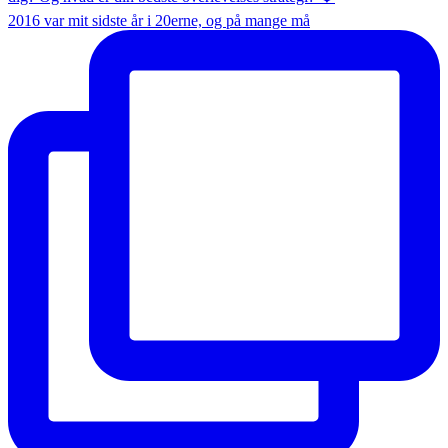
2016 var mit sidste år i 20erne, og på mange må