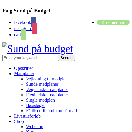
Følg Sund på Budget
facebook
Bliv medlem
instagram
cart
Opskrifter
Madplaner
Vejledning til madplan
Sunde madplaner
Vegetariske madplaner
Flexitariske madplaner
Single madplan
Basislager
Få tilsendt madplan på mail
Livsstilsforløb
Shop
Webshop
Kurv