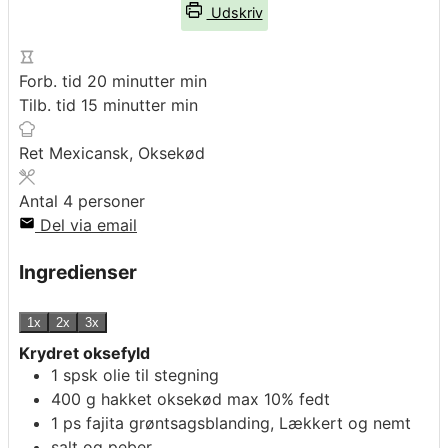
Udskriv
Forb. tid
20
minutter
min
Tilb. tid
15
minutter
min
Ret
Mexicansk, Oksekød
Antal
4
personer
Del via email
Ingredienser
1x
2x
3x
Krydret oksefyld
1
spsk
olie til stegning
400
g
hakket oksekød max 10% fedt
1
ps
fajita grøntsagsblanding, Lækkert og nemt
salt og peber