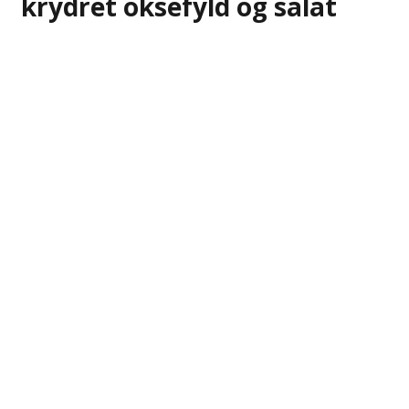
krydret oksefyld og salat