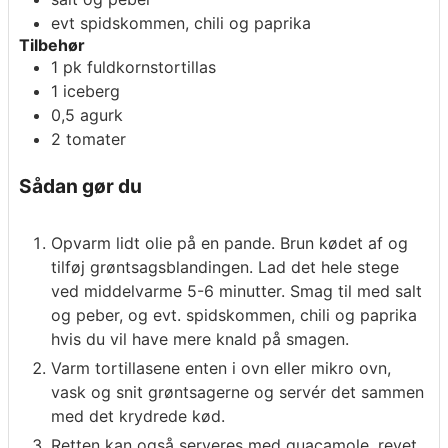
evt spidskommen, chili og paprika
Tilbehør
1
pk
fuldkornstortillas
1
iceberg
0,5
agurk
2
tomater
Sådan gør du
Opvarm lidt olie på en pande. Brun kødet af og
tilføj grøntsagsblandingen. Lad det hele stege
ved middelvarme 5-6 minutter. Smag til med salt
og peber, og evt. spidskommen, chili og paprika
hvis du vil have mere knald på smagen.
Varm tortillasene enten i ovn eller mikro ovn,
vask og snit grøntsagerne og servér det sammen
med det krydrede kød.
Retten kan også serveres med guacamole, revet