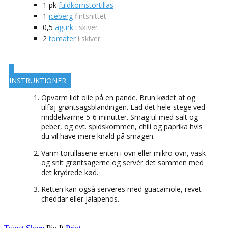
1
pk
fuldkornstortillas
1
iceberg
fintsnittet
0,5
agurk
i skiver
2
tomater
i skiver
INSTRUKTIONER
Opvarm lidt olie på en pande. Brun kødet af og
tilføj grøntsagsblandingen. Lad det hele stege ved
middelvarme 5-6 minutter. Smag til med salt og
peber, og evt. spidskommen, chili og paprika hvis
du vil have mere knald på smagen.
Varm tortillasene enten i ovn eller mikro ovn, vask
og snit grøntsagerne og servér det sammen med
det krydrede kød.
Retten kan også serveres med guacamole, revet
cheddar eller jalapenos.