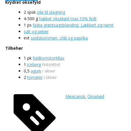
Krydret oksefyld
2
spsk
olie til stegning
4-500
g
hakket oksekød max 10% fedt
1
ps
fajita grøntsagsblanding, Lækkert og nemt
salt og peber
evt
spidskommen, chili og paprika
Tilbehør
1
pk
fuldkornstortillas
1
iceberg
fintsnittet
0,5
agurk
i skiver
2
tomater
i skiver
Mexicansk
,
Oksekød