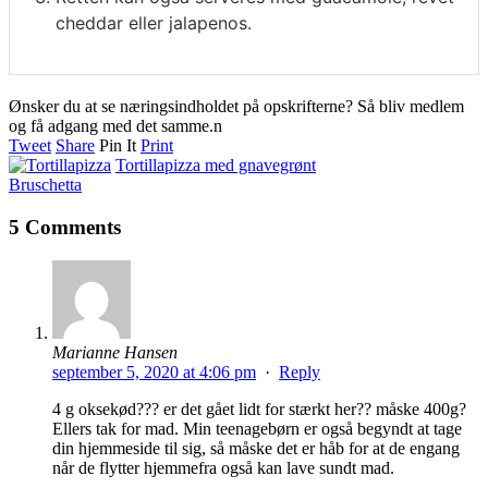
cheddar eller jalapenos.
Ønsker du at se næringsindholdet på opskrifterne? Så bliv medlem
og få adgang med det samme.n
Tweet
Share
Pin It
Print
Tortillapizza med gnavegrønt
Bruschetta
5 Comments
Marianne Hansen
september 5, 2020 at 4:06 pm
·
Reply
4 g oksekød??? er det gået lidt for stærkt her?? måske 400g?
Ellers tak for mad. Min teenagebørn er også begyndt at tage
din hjemmeside til sig, så måske det er håb for at de engang
når de flytter hjemmefra også kan lave sundt mad.