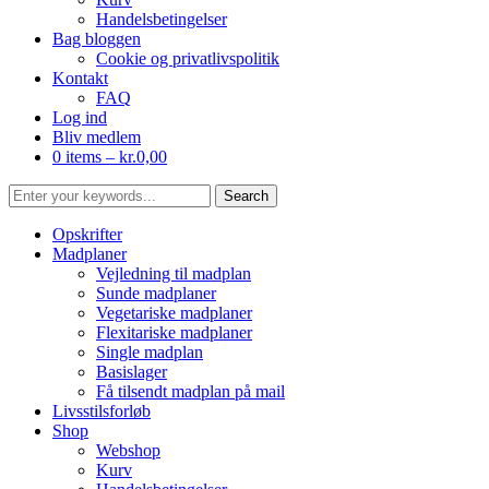
Handelsbetingelser
Bag bloggen
Cookie og privatlivspolitik
Kontakt
FAQ
Log ind
Bliv medlem
0 items –
kr.
0,00
Opskrifter
Madplaner
Vejledning til madplan
Sunde madplaner
Vegetariske madplaner
Flexitariske madplaner
Single madplan
Basislager
Få tilsendt madplan på mail
Livsstilsforløb
Shop
Webshop
Kurv