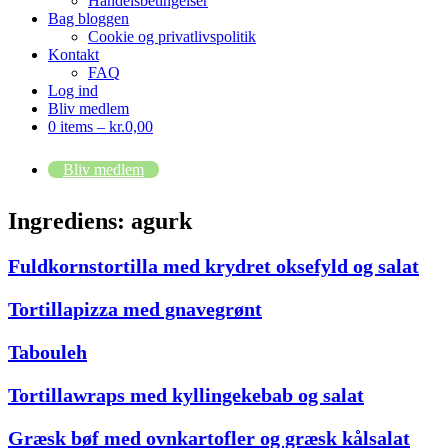
Handelsbetingelser
Bag bloggen
Cookie og privatlivspolitik
Kontakt
FAQ
Log ind
Bliv medlem
0 items –
kr.
0,00
Bliv medlem
Ingrediens:
agurk
Fuldkornstortilla med krydret oksefyld og salat
Tortillapizza med gnavegrønt
Tabouleh
Tortillawraps med kyllingekebab og salat
Græsk bøf med ovnkartofler og græsk kålsalat