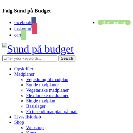
Følg Sund på Budget
facebook
Bliv medlem
instagram
cart
Opskrifter
Madplaner
Vejledning til madplan
Sunde madplaner
Vegetariske madplaner
Flexitariske madplaner
Single madplan
Basislager
Få tilsendt madplan på mail
Livsstilsforløb
Shop
Webshop
Kurv