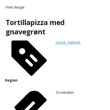
Print Recipe
Tortillapizza med
gnavegrønt
Dansk
,
Italiensk
Region
10
minutter