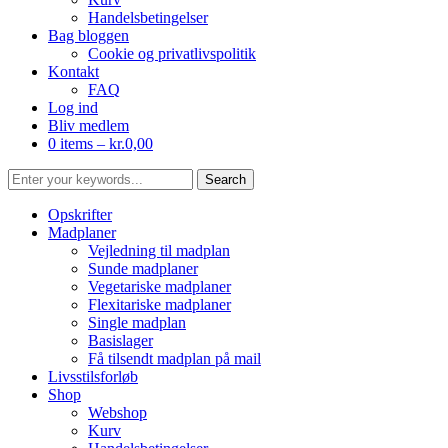
Handelsbetingelser
Bag bloggen
Cookie og privatlivspolitik
Kontakt
FAQ
Log ind
Bliv medlem
0 items –
kr.
0,00
Opskrifter
Madplaner
Vejledning til madplan
Sunde madplaner
Vegetariske madplaner
Flexitariske madplaner
Single madplan
Basislager
Få tilsendt madplan på mail
Livsstilsforløb
Shop
Webshop
Kurv