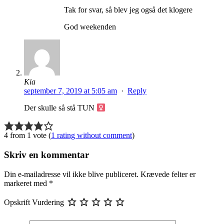
Tak for svar, så blev jeg også det klogere
God weekenden
Kia
september 7, 2019 at 5:05 am
·
Reply
Der skulle så stå TUN ‍
4 from 1 vote (
1 rating without comment
)
Skriv en kommentar
Din e-mailadresse vil ikke blive publiceret.
Krævede felter er
markeret med
*
Opskrift Vurdering