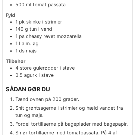
500
ml
tomat passata
Fyld
1
pk
skinke i strimler
140
g
tun i vand
1
ps
cheasy revet mozzarella
1
l
alm. øg
1
ds
majs
Tilbehør
4
store gulerødder i stave
0,5
agurk i stave
SÅDAN GØR DU
Tænd ovnen på 200 grader.
Snit grøntsagerne i strimler og hæld vandet fra
tun og majs.
Fordel tortillaerne på bageplader med bagepapir.
Smør tortillaerne med tomatpassata. På 4 af