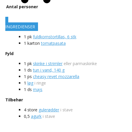
Antal personer
INGREDIENSER
1
pk
fuldkornstortillas, 6 stk
1
karton
tomatpasata
Fyld
1
pk
skinke i strimler
eller parmaskinke
1
ds
tun i vand, 140 g
1
ps
cheasy revet mozzarella
1
løg
i ringe
1
ds
majs
Tilbehør
4
store
gulerødder
i stave
0,5
agurk
i stave