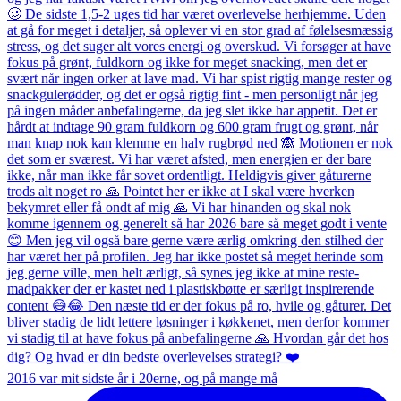
2016 var mit sidste år i 20erne, og på mange må