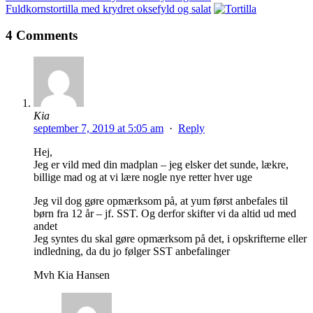
Fuldkornstortilla med krydret oksefyld og salat
4 Comments
Kia
september 7, 2019 at 5:05 am
·
Reply
Hej,
Jeg er vild med din madplan – jeg elsker det sunde, lækre,
billige mad og at vi lære nogle nye retter hver uge
Jeg vil dog gøre opmærksom på, at yum først anbefales til
børn fra 12 år – jf. SST. Og derfor skifter vi da altid ud med
andet
Jeg syntes du skal gøre opmærksom på det, i opskrifterne eller
indledning, da du jo følger SST anbefalinger
Mvh Kia Hansen