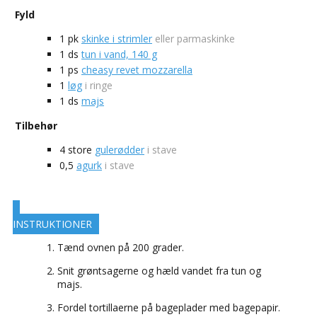
Fyld
1
pk
skinke i strimler
eller parmaskinke
1
ds
tun i vand, 140 g
1
ps
cheasy revet mozzarella
1
løg
i ringe
1
ds
majs
Tilbehør
4
store
gulerødder
i stave
0,5
agurk
i stave
INSTRUKTIONER
Tænd ovnen på 200 grader.
Snit grøntsagerne og hæld vandet fra tun og
majs.
Fordel tortillaerne på bageplader med bagepapir.