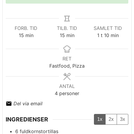
FORB. TID
TILB. TID
SAMLET TID
minutter
minutter
time
minutter
15
min
15
min
1
t
10
min
RET
Fastfood, Pizza
ANTAL
4
personer
Del via email
INGREDIENSER
1x
2x
3x
6
fuldkornstortillas