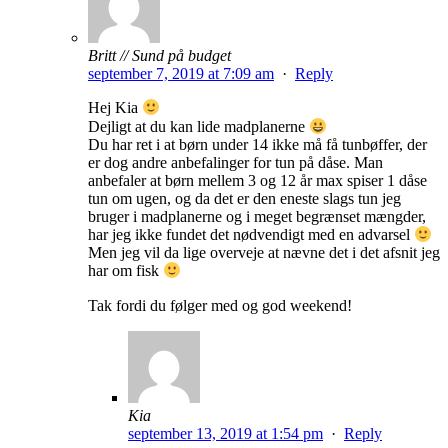
Britt // Sund på budget
september 7, 2019 at 7:09 am
·
Reply
Hej Kia
Dejligt at du kan lide madplanerne
Du har ret i at børn under 14 ikke må få tunbøffer, der
er dog andre anbefalinger for tun på dåse. Man
anbefaler at børn mellem 3 og 12 år max spiser 1 dåse
tun om ugen, og da det er den eneste slags tun jeg
bruger i madplanerne og i meget begrænset mængder,
har jeg ikke fundet det nødvendigt med en advarsel
Men jeg vil da lige overveje at nævne det i det afsnit jeg
har om fisk
Tak fordi du følger med og god weekend!
Kia
september 13, 2019 at 1:54 pm
·
Reply