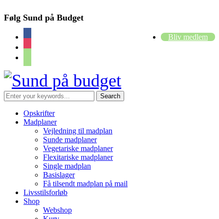
Følg Sund på Budget
facebook
Bliv medlem
instagram
cart
Opskrifter
Madplaner
Vejledning til madplan
Sunde madplaner
Vegetariske madplaner
Flexitariske madplaner
Single madplan
Basislager
Få tilsendt madplan på mail
Livsstilsforløb
Shop
Webshop
Kurv