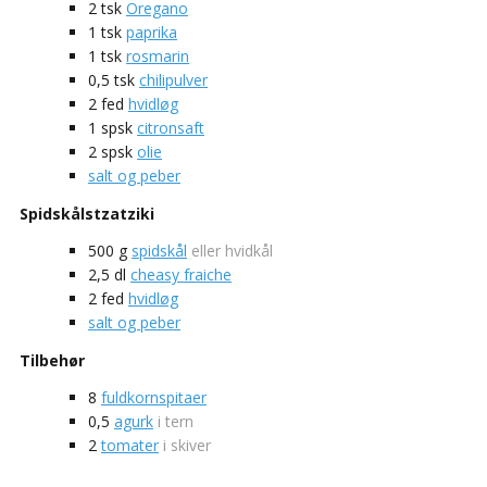
2
tsk
Oregano
1
tsk
paprika
1
tsk
rosmarin
0,5
tsk
chilipulver
2
fed
hvidløg
1
spsk
citronsaft
2
spsk
olie
salt og peber
Spidskålstzatziki
500
g
spidskål
eller hvidkål
2,5
dl
cheasy fraiche
2
fed
hvidløg
salt og peber
Tilbehør
8
fuldkornspitaer
0,5
agurk
i tern
2
tomater
i skiver