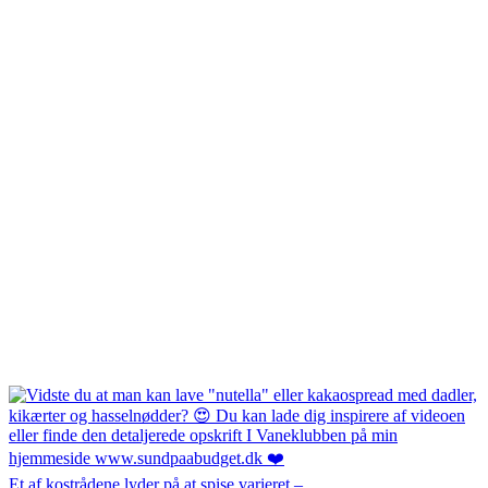
Et af kostrådene lyder på at spise varieret –