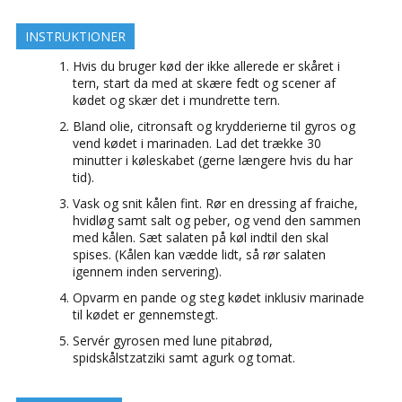
INSTRUKTIONER
Hvis du bruger kød der ikke allerede er skåret i
tern, start da med at skære fedt og scener af
kødet og skær det i mundrette tern.
Bland olie, citronsaft og krydderierne til gyros og
vend kødet i marinaden. Lad det trække 30
minutter i køleskabet (gerne længere hvis du har
tid).
Vask og snit kålen fint. Rør en dressing af fraiche,
hvidløg samt salt og peber, og vend den sammen
med kålen. Sæt salaten på køl indtil den skal
spises. (Kålen kan vædde lidt, så rør salaten
igennem inden servering).
Opvarm en pande og steg kødet inklusiv marinade
til kødet er gennemstegt.
Servér gyrosen med lune pitabrød,
spidskålstzatziki samt agurk og tomat.