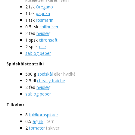
koteletter skåret i tern
2
tsk
Oregano
1
tsk
paprika
1
tsk
rosmarin
0,5
tsk
chilipulver
2
fed
hvidløg
1
spsk
citronsaft
2
spsk
olie
salt og peber
Spidskålstzatziki
500
g
spidskål
eller hvidkål
2,5
dl
cheasy fraiche
2
fed
hvidløg
salt og peber
Tilbehør
8
fuldkornspitaer
0,5
agurk
i tern
2
tomater
i skiver