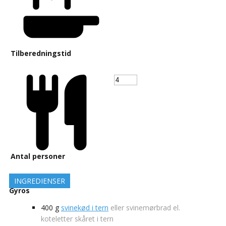
Tilberedningstid
Antal personer
INGREDIENSER
Gyros
400
g
svinekød i tern
eller svinemørbrad el.
koteletter skåret i tern