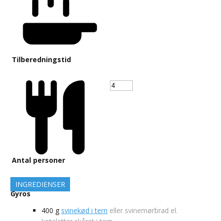
Tilberedningstid
Antal personer
INGREDIENSER
Gyros
400
g
svinekød i tern
eller svinemørbrad el.