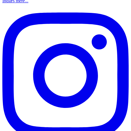
Indlæs mere...