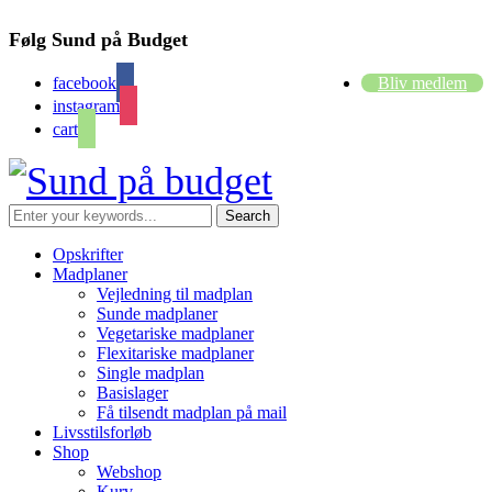
Følg Sund på Budget
facebook
Bliv medlem
instagram
cart
Opskrifter
Madplaner
Vejledning til madplan
Sunde madplaner
Vegetariske madplaner
Flexitariske madplaner
Single madplan
Basislager
Få tilsendt madplan på mail
Livsstilsforløb
Shop
Webshop
Kurv