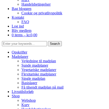
Handelsbetingelser
Bag bloggen
Cookie og privatlivspolitik
Kontakt
FAQ
Log ind
Bliv medlem
0 items –
kr.
0,00
Opskrifter
Madplaner
Vejledning til madplan
Sunde madplaner
Vegetariske madplaner
Flexitariske madplaner
Single madplan
Basislager
Få tilsendt madplan på mail
Livsstilsforløb
Shop
Webshop
Kurv