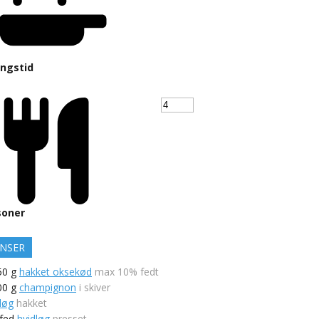
ingstid
soner
ENSER
50
g
hakket oksekød
max 10% fedt
00
g
champignon
i skiver
løg
hakket
fed
hvidløg
presset