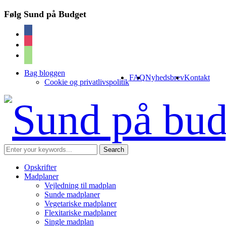
Følg Sund på Budget
facebook
instagram
cart
Bag bloggen
FAQ
Nyhedsbrev
Kontakt
Cookie og privatlivspolitik
Opskrifter
Madplaner
Vejledning til madplan
Sunde madplaner
Vegetariske madplaner
Flexitariske madplaner
Single madplan