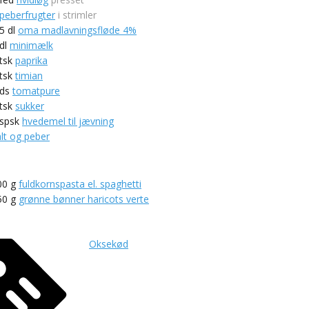
peberfrugter
i strimler
,5
dl
oma madlavningsfløde 4%
dl
minimælk
tsk
paprika
tsk
timian
ds
tomatpure
tsk
sukker
spsk
hvedemel til jævning
alt og peber
00
g
fuldkornspasta el. spaghetti
50
g
grønne bønner haricots verte
Oksekød