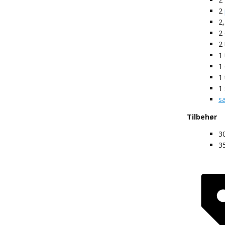
2
2
2
2
1
1
1
1
s
Tilbehør
3
3