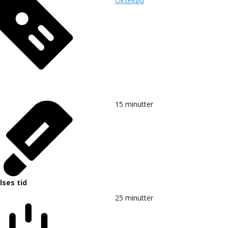
Oksekød
15
minutter
lses tid
25
minutter