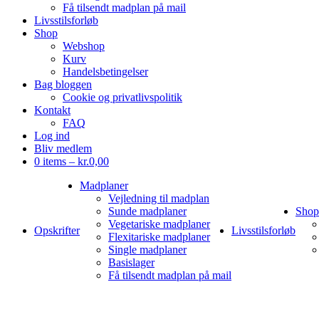
Få tilsendt madplan på mail
Livsstilsforløb
Shop
Webshop
Kurv
Handelsbetingelser
Bag bloggen
Cookie og privatlivspolitik
Kontakt
FAQ
Log ind
Bliv medlem
0 items –
kr.
0,00
Madplaner
Vejledning til madplan
Sunde madplaner
Shop
Vegetariske madplaner
Opskrifter
Livsstilsforløb
Flexitariske madplaner
Single madplaner
Basislager
Få tilsendt madplan på mail