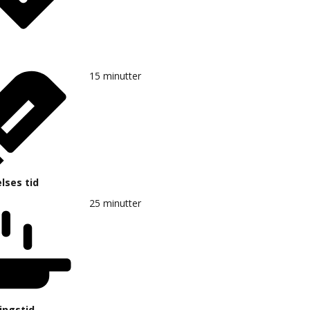
15
minutter
lses tid
25
minutter
ingstid