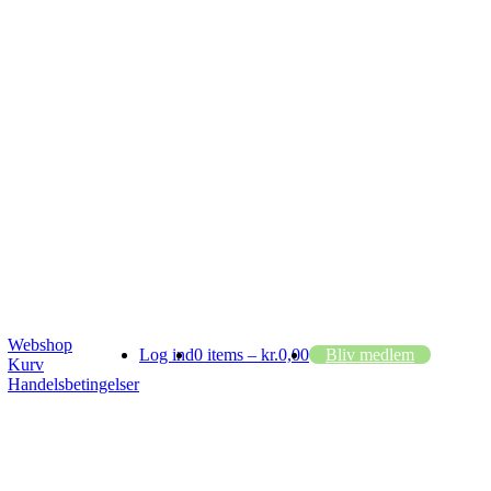
Webshop
Log ind
0 items –
kr.
0,00
Bliv medlem
Kurv
Handelsbetingelser