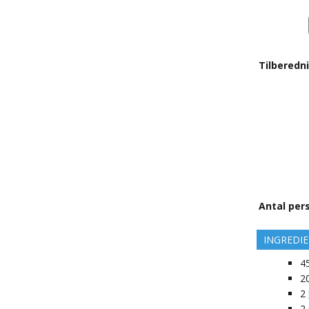
Tilberedn
Antal per
INGREDI
4
2
2
2