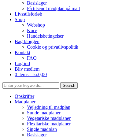
Basislager
Få tilsendt madplan på mail
Livsstilsforløb
Shop
Webshop
Kurv
Handelsbetingelser
Bag bloggen
Cookie og privatlivspolitik
Kontakt
FAQ
Log ind
Bliv medlem
0 items –
kr.
0,00
Opskrifter
Madplaner
Vejledning til madplan
Sunde madplaner
Vegetariske madplaner
Flexitariske madplaner
Single madplan
Basislager