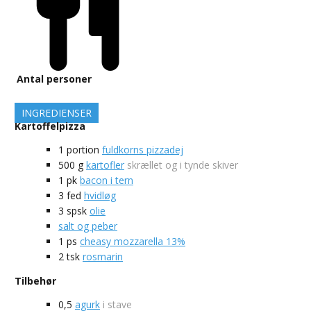
Antal personer
INGREDIENSER
Kartoffelpizza
1
portion
fuldkorns pizzadej
500
g
kartofler
skrællet og i tynde skiver
1
pk
bacon i tern
3
fed
hvidløg
3
spsk
olie
salt og peber
1
ps
cheasy mozzarella 13%
2
tsk
rosmarin
Tilbehør
0,5
agurk
i stave