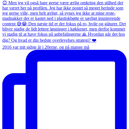
2016 var mit sidste år i 20erne, og på mange må