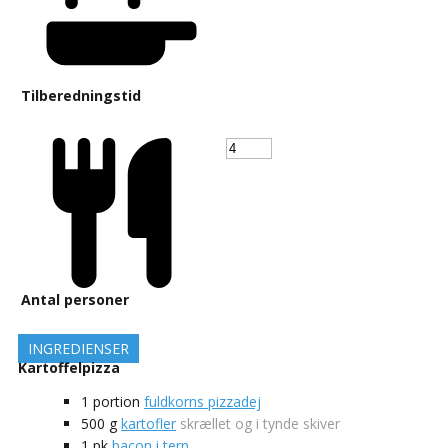
Tilberedningstid
Antal personer
INGREDIENSER
Kartoffelpizza
1
portion
fuldkorns pizzadej
500
g
kartofler
skrællet og i tynde skiver
1
pk
bacon i tern