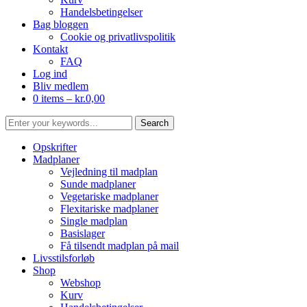
Handelsbetingelser
Bag bloggen
Cookie og privatlivspolitik
Kontakt
FAQ
Log ind
Bliv medlem
0 items –
kr.
0,00
Opskrifter
Madplaner
Vejledning til madplan
Sunde madplaner
Vegetariske madplaner
Flexitariske madplaner
Single madplan
Basislager
Få tilsendt madplan på mail
Livsstilsforløb
Shop
Webshop
Kurv