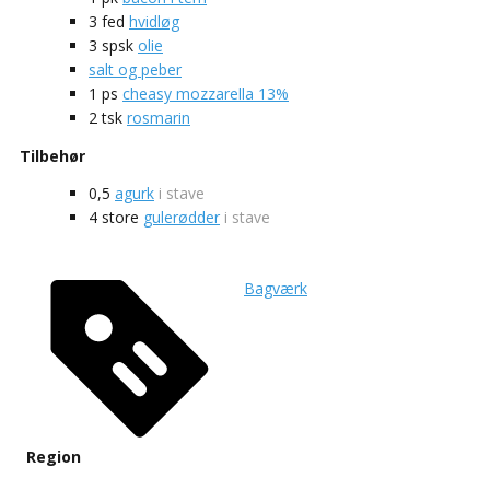
3
fed
hvidløg
3
spsk
olie
salt og peber
1
ps
cheasy mozzarella 13%
2
tsk
rosmarin
Tilbehør
0,5
agurk
i stave
4
store
gulerødder
i stave
Bagværk
Region