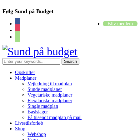
Følg Sund på Budget
facebook
Bliv medlem
instagram
cart
Opskrifter
Madplaner
Vejledning til madplan
Sunde madplaner
Vegetariske madplaner
Flexitariske madplaner
Single madplan
Basislager
Få tilsendt madplan på mail
Livsstilsforløb
Shop
Webshop
Kurv