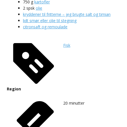
750
g
kartofler
2
spsk
olie
krydderier til fritterne – jeg brugte salt og timian
lidt smør eller olie til stegning
citronsaft og remoulade
Fisk
Region
20
minutter