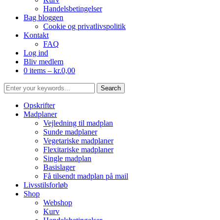
Handelsbetingelser
Bag bloggen
Cookie og privatlivspolitik
Kontakt
FAQ
Log ind
Bliv medlem
0 items –
kr.
0,00
Opskrifter
Madplaner
Vejledning til madplan
Sunde madplaner
Vegetariske madplaner
Flexitariske madplaner
Single madplan
Basislager
Få tilsendt madplan på mail
Livsstilsforløb
Shop
Webshop
Kurv