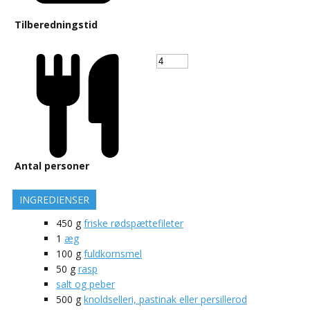
Tilberedningstid
Antal personer
INGREDIENSER
450
g
friske rødspættefileter
1
æg
100
g
fuldkornsmel
50
g
rasp
salt og peber
500
g
knoldselleri, pastinak eller persillerod