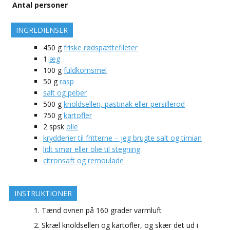
Antal personer
INGREDIENSER
450
g
friske rødspættefileter
1
æg
100
g
fuldkornsmel
50
g
rasp
salt og peber
500
g
knoldselleri, pastinak eller persillerod
750
g
kartofler
2
spsk
olie
krydderier til fritterne – jeg brugte salt og timian
lidt smør eller olie til stegning
citronsaft og remoulade
INSTRUKTIONER
Tænd ovnen på 160 grader varmluft
Skræl knoldselleri og kartofler, og skær det ud i