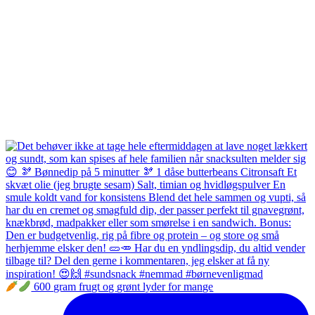
600 gram frugt og grønt lyder for mange