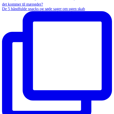
De 5 håndfulde snacks og søde sager om ugen skab