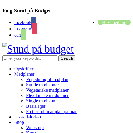
Følg Sund på Budget
facebook
Bliv medlem
instagram
cart
Opskrifter
Madplaner
Vejledning til madplan
Sunde madplaner
Vegetariske madplaner
Flexitariske madplaner
Single madplan
Basislager
Få tilsendt madplan på mail
Livsstilsforløb
Shop
Webshop
Kurv