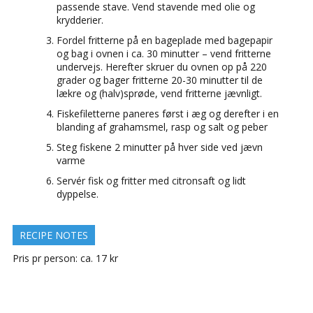
passende stave. Vend stavende med olie og
krydderier.
Fordel fritterne på en bageplade med bagepapir
og bag i ovnen i ca. 30 minutter – vend fritterne
undervejs. Herefter skruer du ovnen op på 220
grader og bager fritterne 20-30 minutter til de
lækre og (halv)sprøde, vend fritterne jævnligt.
Fiskefiletterne paneres først i æg og derefter i en
blanding af grahamsmel, rasp og salt og peber
Steg fiskene 2 minutter på hver side ved jævn
varme
Servér fisk og fritter med citronsaft og lidt
dyppelse.
RECIPE NOTES
Pris pr person: ca. 17 kr