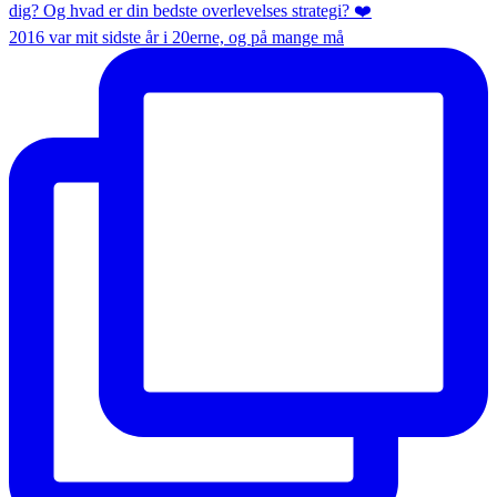
2016 var mit sidste år i 20erne, og på mange må