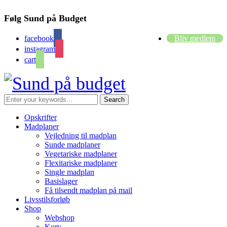
Følg Sund på Budget
facebook
Bliv medlem
instagram
cart
Opskrifter
Madplaner
Vejledning til madplan
Sunde madplaner
Vegetariske madplaner
Flexitariske madplaner
Single madplan
Basislager
Få tilsendt madplan på mail
Livsstilsforløb
Shop
Webshop
Kurv