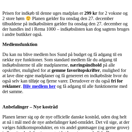
Prisen for indkøb til denne uges madplan er
299 kr
for 2 voksne og
2 store børn
Planen gælder fra onsdag den 27. december
tilbuddene på indkøbslisten gælder fra onsdag den 27. december og
der handles ind i Rema 1000 – indkøbslisten kan dog sagtens bruges
i andre butikker også.
Medlemsfunktion
Du kan nu blive medlem hos Sund på budget og få adgang til en
række nye funktioner. Som standard medlem får du adgang til
indkøbslisterne til alle madplanerne,
næringsindhold
på alle
opskrifter, mulighed for at
gemme favoritopskrifter
, mulighed for
at lave dine egne madplaner og få genereret en indkøbsliste hvor du
også selv kan tilføje og fjerne varer. Derudover er du også
fri for
reklamer
.
Bliv medlem her
og få adgang til alle funktionerne med
det samme.
Anbefalinger – Nye kostråd
Planen læner sig op de nye officielle danske kostråd, uden dog helt
at nå i mål med de nye anbefalinger kød-området. Det vil sige, at der
vælges fuldkornsprodukter, en vis andel grøntsager (og gerne grove)