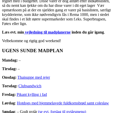
regnet med i budgettet. Disse varer er dog anført efter indkøbslisten,
så du nemt kan tjekke om du har disse varer i dit eget lager Vær
opmærksom på at der en sjælden gang er varer på basislisten, særligt
krydderierne, som ikke nødvendigvis fås i Rema 1000, men i stedet
skal findes i et lidt større supermarkeder som f.eks. Superbrugsen,
Føtex eller lign.
Læs evt. min
vejledning til madplanerne
inden du går igang
.
Velbekomme og rigtig god weekend!
UGENS SUNDE MADPLAN
Mandag:
–
Tirsdag:
–
Onsdag:
Thaisuppe med rejer
Torsdag:
Clubsandwich
Fredag:
Pikant kylling i fad
Lørdag
:
Hotdogs med hjemmelavede fuldkornsbrød samt coleslaw
Søndag
: – Godt nytår
(se evt. forslag til nytårsmenu)