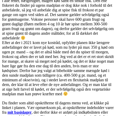
i alle retter, bælgfrugter, magert kød samt en smule fisk. Den ene
fiskeret du finder på ugens madplan er dog ikke nok i forhold til det
anbefalede, så jeg vil anbefale dig at spise fisk til frokost et par
gange om ugen ved siden af. Det samme gælder selvfølgelig også
for grøntsagerne. Voksne personer skal have 600 gram frugt og
grønt dagligt (Børn mellem 4 og 10 år bør spise mellem 300-500
gram frugt og grønt om dagen), og derfor gælder det selvfølgelig om
at spise grønt til dagens andre måltider, for at få dækket det
anbefalede
Efter at der i 2021 kom nye kostråd, opfylder planen ikke længere
anbefalinger der er lavet på kød, som nu lyder på max 350 g kød om
ugen pr. mand – og det er altså både med det du spiser til morgen,
frokost og aften der er talt med her. Jeg ved at det er et ret stort skridt
for mange, at skære så meget ned på kødet, og det er ikke noget man
bare lige gør fra den ene dag til den anden, hvis man er stor
kødspiser. Derfor har jeg valgt at bibeholde samme mængde kød i
den sunde madplan som tidligere (ca. 400-500 g pr. mand, og et
minimum af okse/svin), og i stedet lavet en flexitarisk madplan til
dem, der klar til at leve efter de nye anbefalinger. Og er man klar til
at sige helt farvel til kødet, er der selvfølgelig også den vegetariske
madplan man kan prøve kræfter med
Du finder som altid opskrifterne til dagens menu ved, at klikke på
linket i planen. Vær opmærksom på, at opskrifterne indeholder varer
fra
mit basislager
, der derfor ikke er anført på indkøbslisten eller