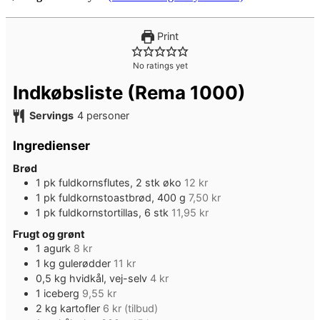
Print
No ratings yet
Indkøbsliste (Rema 1000)
Servings
4
personer
Ingredienser
Brød
1
pk
fuldkornsflutes, 2 stk øko
12 kr
1
pk
fuldkornstoastbrød, 400 g
7,50 kr
1
pk
fuldkornstortillas, 6 stk
11,95 kr
Frugt og grønt
1
agurk
8 kr
1
kg
gulerødder
11 kr
0,5
kg
hvidkål, vej-selv
4 kr
1
iceberg
9,55 kr
2
kg
kartofler
6 kr (tilbud)