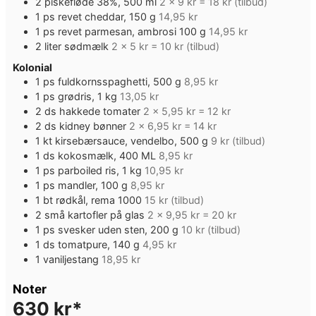
2
piskefløde 38%, 500 ml
2 x 9 kr = 18 kr (tilbud)
1
ps
revet cheddar, 150 g
14,95 kr
1
ps
revet parmesan, ambrosi 100 g
14,95 kr
2
liter
sødmælk
2 x 5 kr = 10 kr (tilbud)
Kolonial
1
ps
fuldkornsspaghetti, 500 g
8,95 kr
1
ps
grødris, 1 kg
13,05 kr
2
ds
hakkede tomater
2 x 5,95 kr = 12 kr
2
ds
kidney bønner
2 x 6,95 kr = 14 kr
1
kt
kirsebærsauce, vendelbo, 500 g
9 kr (tilbud)
1
ds
kokosmælk, 400 ML
8,95 kr
1
ps
parboiled ris, 1 kg
10,95 kr
1
ps
mandler, 100 g
8,95 kr
1
bt
rødkål, rema 1000
15 kr (tilbud)
2
små kartofler på glas
2 x 9,95 kr = 20 kr
1
ps
svesker uden sten, 200 g
10 kr (tilbud)
1
ds
tomatpure, 140 g
4,95 kr
1
vaniljestang
18,95 kr
Noter
630 kr*