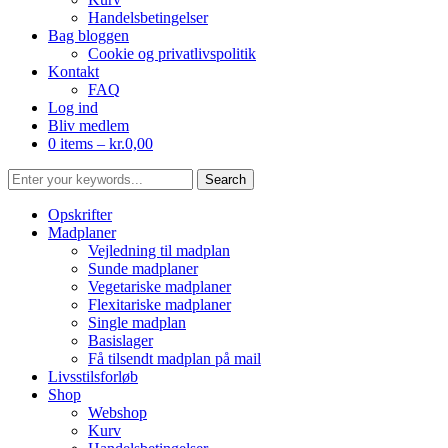
Handelsbetingelser
Bag bloggen
Cookie og privatlivspolitik
Kontakt
FAQ
Log ind
Bliv medlem
0 items –
kr.
0,00
Opskrifter
Madplaner
Vejledning til madplan
Sunde madplaner
Vegetariske madplaner
Flexitariske madplaner
Single madplan
Basislager
Få tilsendt madplan på mail
Livsstilsforløb
Shop
Webshop
Kurv