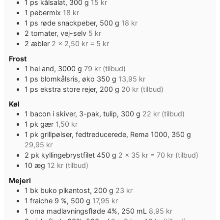
1
ps
kålsalat, 300 g
15 kr
1
pebermix
18 kr
1
ps
røde snackpeber, 500 g
18 kr
2
tomater, vej-selv
5 kr
2
æbler
2 x 2,50 kr = 5 kr
Frost
1
hel and, 3000 g
79 kr (tilbud)
1
ps
blomkålsris, øko 350 g
13,95 kr
1
ps
ekstra store rejer, 200 g
20 kr (tilbud)
Køl
1
bacon i skiver, 3-pak, tulip, 300 g
22 kr (tilbud)
1
pk
gær
1,50 kr
1
pk
grillpølser, fedtreducerede, Rema 1000, 350 g
29,95 kr
2
pk
kyllingebrystfilet 450 g
2 x 35 kr = 70 kr (tilbud)
10
æg
12 kr (tilbud)
Mejeri
1
bk
buko pikantost, 200 g
23 kr
1
fraiche 9 %, 500 g
17,95 kr
1
oma madlavningsfløde 4%, 250 mL
8,95 kr