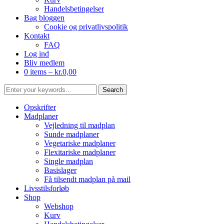
Handelsbetingelser
Bag bloggen
Cookie og privatlivspolitik
Kontakt
FAQ
Log ind
Bliv medlem
0 items –
kr.
0,00
Opskrifter
Madplaner
Vejledning til madplan
Sunde madplaner
Vegetariske madplaner
Flexitariske madplaner
Single madplan
Basislager
Få tilsendt madplan på mail
Livsstilsforløb
Shop
Webshop
Kurv