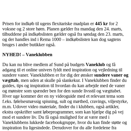
Prisen for indkøb til ugens flexitariske madplan er
445 kr
for 2
voksne og 2 store børn. Planen gælder fra mandag den 24. marts,
tilbuddene på indkøbslisten gælder også fra søndag den 23. marts,
og der handles ind i Rema 1000 – indkøbslisten kan dog sagtens
bruges i andre butikker også.
NYHED! – Vaneklubben
Du kan nu blive medlem af Sund på budgets
Vaneklub
og få
adgang til et online univers fyldt med inspiration og vejledning til
sundere vaner. Vaneklubben er for dig der ønsker
sundere vaner og
vægttab
, men uden at skulle på slankekur. I Vaneklubben finder du
guides, tips og inspiration til hvordan du kan arbejde med de vaner
og mønstre som spænder ben for den sunde livsstil og vægttabet.
Hver uge kommer der en ny videoguide med et relevant tema som
f.eks. følelsesmæssig spisning, sult og mæthed, cravings, viljestyrke,
m.m. Udover video materiale, finder du i klubben, også artikler,
ekstra opskrifter samt løbeprogrammer, som kan hjælpe dig på vej
mod et sundere liv. Du få også mulighed for at være med i
Vaneklubbens lukkede facebookgruppe, hvor du kan finde støtte og
inspiration fra ligesindede. Derudover for du alle fordelene fra