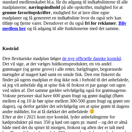
standard medlemskabet bl.a. får du adgang til indkøbslisterne til alle
madplanerne,
næringsindhold
på alle opskrifter, mulighed for at
gemme favoritopskrifter
, mulighed for at lave dine egne
madplaner og få genereret en indkøbsliste hvor du også selv kan
tilføje og fjerne varer. Derudover er du også
fri for reklamer
.
Bliv
medlem her
og få adgang til alle funktionerne med det samme.
Kostråd
Den flexitariske madplan følger
de nye officielle danske kostråd
.
Det vil sige, at der vælges fuldkornsprodukter, en vis andel
grøntsager (og gerne grove) i alle retter, bælgfrugter, begrænsede
mængder af magert kød samt en smule fisk. Den ene fiskeret du
finder på ugens madplan er dog ikke nok i forhold til det anbefalede,
så jeg vil anbefale dig at spise fisk til frokost et par gange om ugen
ved siden af. Det samme gælder selvfølgelig også for grøntsagerne.
Voksne personer skal have 600 gram frugt og grønt dagligt (Børn
mellem 4 og 10 år bør spise mellem 300-500 gram frugt og grønt om
dagen), og derfor gælder det selvfølgelig om at spise grønt til dagens
andre måltider, for at få dækket det anbefalede
Efter at der i 2021 kom nye kostråd, lyder anbefalingerne for
kødprodukter på max 350 g kød om ugen pr. mand – og det er altså
både med det du spiser til morgen, frokost og aften der er talt med