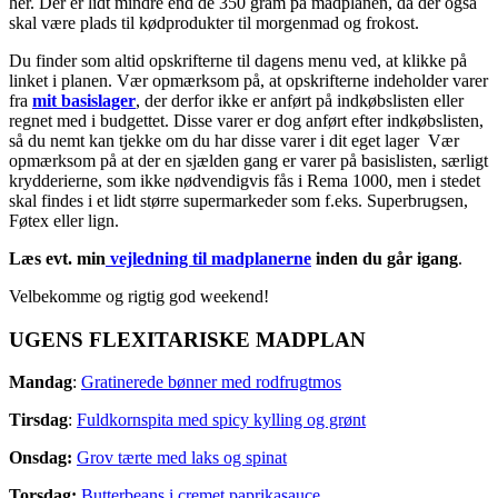
her. Der er lidt mindre end de 350 gram på madplanen, da der også
skal være plads til kødprodukter til morgenmad og frokost.
Du finder som altid opskrifterne til dagens menu ved, at klikke på
linket i planen. Vær opmærksom på, at opskrifterne indeholder varer
fra
mit basislager
, der derfor ikke er anført på indkøbslisten eller
regnet med i budgettet. Disse varer er dog anført efter indkøbslisten,
så du nemt kan tjekke om du har disse varer i dit eget lager Vær
opmærksom på at der en sjælden gang er varer på basislisten, særligt
krydderierne, som ikke nødvendigvis fås i Rema 1000, men i stedet
skal findes i et lidt større supermarkeder som f.eks. Superbrugsen,
Føtex eller lign.
Læs evt. min
vejledning til madplanerne
inden du går igang
.
Velbekomme og rigtig god weekend!
UGENS FLEXITARISKE MADPLAN
Mandag
:
Gratinerede bønner med rodfrugtmos
Tirsdag
:
Fuldkornspita med spicy kylling og grønt
Onsdag:
Grov tærte med laks og spinat
Torsdag:
Butterbeans i cremet paprikasauce