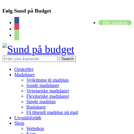
Følg Sund på Budget
facebook
Bliv medlem
instagram
cart
Opskrifter
Madplaner
Vejledning til madplan
Sunde madplaner
Vegetariske madplaner
Flexitariske madplaner
Single madplan
Basislager
Få tilsendt madplan på mail
Livsstilsforløb
Shop
Webshop
Kurv