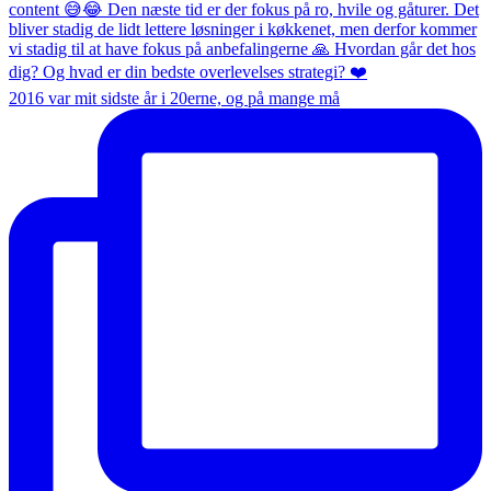
2016 var mit sidste år i 20erne, og på mange må