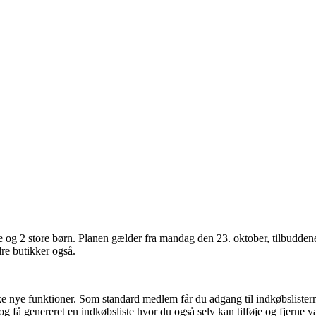
 og 2 store børn. Planen gælder fra mandag den 23. oktober, tilbuddene
re butikker også.
nye funktioner. Som standard medlem får du adgang til indkøbslisterne 
g få genereret en indkøbsliste hvor du også selv kan tilføje og fjerne v