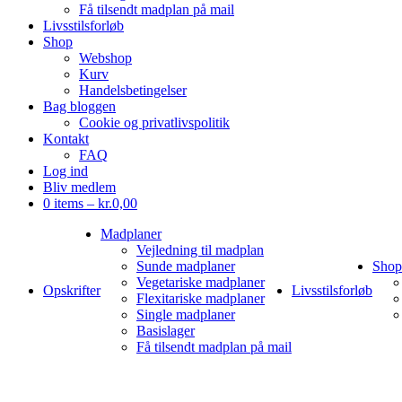
Få tilsendt madplan på mail
Livsstilsforløb
Shop
Webshop
Kurv
Handelsbetingelser
Bag bloggen
Cookie og privatlivspolitik
Kontakt
FAQ
Log ind
Bliv medlem
0 items –
kr.
0,00
Madplaner
Vejledning til madplan
Sunde madplaner
Shop
Vegetariske madplaner
Opskrifter
Livsstilsforløb
Flexitariske madplaner
Single madplaner
Basislager
Få tilsendt madplan på mail