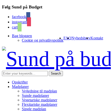
Følg Sund på Budget
facebook
instagram
cart
Bag bloggen
FAQ
Nyhedsbrev
Kontakt
Cookie og privatlivspolitik
Opskrifter
Madplaner
Vejledning til madplan
Sunde madplaner
Vegetariske madplaner
Flexitariske madplaner
Single madplan