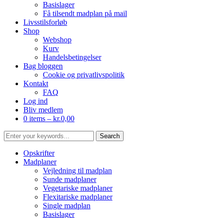
Basislager
Få tilsendt madplan på mail
Livsstilsforløb
Shop
Webshop
Kurv
Handelsbetingelser
Bag bloggen
Cookie og privatlivspolitik
Kontakt
FAQ
Log ind
Bliv medlem
0 items –
kr.
0,00
Opskrifter
Madplaner
Vejledning til madplan
Sunde madplaner
Vegetariske madplaner
Flexitariske madplaner
Single madplan
Basislager