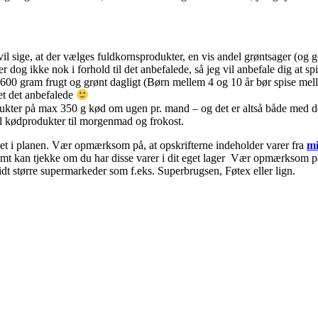
vil sige, at der vælges fuldkornsprodukter, en vis andel grøntsager (og 
 dog ikke nok i forhold til det anbefalede, så jeg vil anbefale dig at sp
 600 gram frugt og grønt dagligt (Børn mellem 4 og 10 år bør spise me
ket det anbefalede
kter på max 350 g kød om ugen pr. mand – og det er altså både med det d
l kødprodukter til morgenmad og frokost.
nket i planen. Vær opmærksom på, at opskrifterne indeholder varer fra
mi
nemt kan tjekke om du har disse varer i dit eget lager Vær opmærksom på 
idt større supermarkeder som f.eks. Superbrugsen, Føtex eller lign.