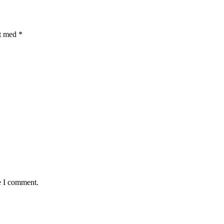
et med
*
e I comment.