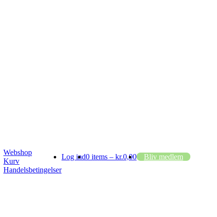
Webshop
Log ind
0 items –
kr.
0,00
Bliv medlem
Kurv
Handelsbetingelser