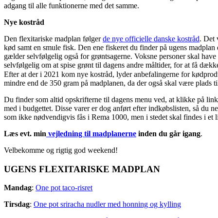
adgang til alle funktionerne med det samme.
Nye kostråd
Den flexitariske madplan følger
de nye officielle danske kostråd
. Det 
kød samt en smule fisk. Den ene fiskeret du finder på ugens madplan er
gælder selvfølgelig også for grøntsagerne. Voksne personer skal have
selvfølgelig om at spise grønt til dagens andre måltider, for at få dæk
Efter at der i 2021 kom nye kostråd, lyder anbefalingerne for kødprodu
mindre end de 350 gram på madplanen, da der også skal være plads ti
Du finder som altid opskrifterne til dagens menu ved, at klikke på li
med i budgettet. Disse varer er dog anført efter indkøbslisten, så du 
som ikke nødvendigvis fås i Rema 1000, men i stedet skal findes i et l
Læs evt. min
vejledning til madplanerne
inden du går igang
.
Velbekomme og rigtig god weekend!
UGENS FLEXITARISKE MADPLAN
Mandag
:
One pot taco-risret
Tirsdag
:
One pot sriracha nudler med honning og kylling