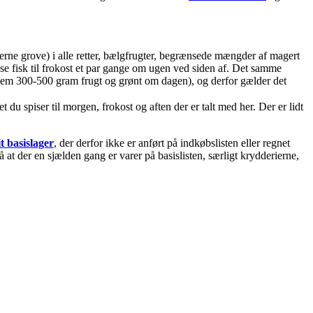
gerne grove) i alle retter, bælgfrugter, begrænsede mængder af magert
ise fisk til frokost et par gange om ugen ved siden af. Det samme
llem 300-500 gram frugt og grønt om dagen), og derfor gælder det
u spiser til morgen, frokost og aften der er talt med her. Der er lidt
t basislager
, der derfor ikke er anført på indkøbslisten eller regnet
at der en sjælden gang er varer på basislisten, særligt krydderierne,