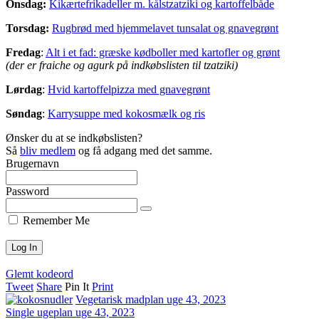
Onsdag:
Kikærtefrikadeller m. kålstzatziki og kartoffelbåde
Torsdag:
Rugbrød med hjemmelavet tunsalat og gnavegrønt
Fredag
:
Alt i et fad: græske kødboller med kartofler og grønt
(der er fraiche og agurk på indkøbslisten til tzatziki)
Lørdag
:
Hvid kartoffelpizza med gnavegrønt
Søndag
:
Karrysuppe med kokosmælk og ris
Ønsker du at se indkøbslisten?
Så
bliv medlem
og få adgang med det samme.
Brugernavn
Password
Remember Me
Glemt kodeord
Tweet
Share
Pin It
Print
Vegetarisk madplan uge 43, 2023
Single ugeplan uge 43, 2023