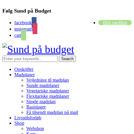
Følg Sund på Budget
facebook
Bliv medlem
instagram
cart
Opskrifter
Madplaner
Vejledning til madplan
Sunde madplaner
Vegetariske madplaner
Flexitariske madplaner
Single madplan
Basislager
Få tilsendt madplan på mail
Livsstilsforløb
Shop
Webshop
Kurv