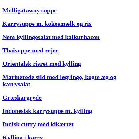
Mulligatawny suppe
Karrysuppe m. kokosmælk og ris
Nem kyllingesalat med kalkunbacon
Thaisuppe med rejer
Orientalsk risret med kylling
Marinerede sild med løgringe, kogte æg og
karrysalat
Græskargryde
Indonesisk karrysuppe m. kylling
Indisk curry med kikærter
Kylling i karry