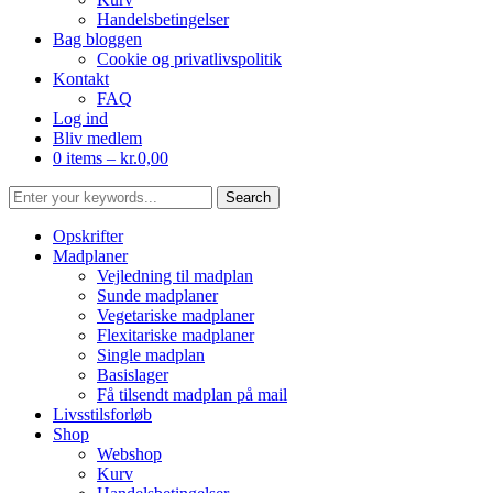
Handelsbetingelser
Bag bloggen
Cookie og privatlivspolitik
Kontakt
FAQ
Log ind
Bliv medlem
0 items –
kr.
0,00
Opskrifter
Madplaner
Vejledning til madplan
Sunde madplaner
Vegetariske madplaner
Flexitariske madplaner
Single madplan
Basislager
Få tilsendt madplan på mail
Livsstilsforløb
Shop
Webshop
Kurv