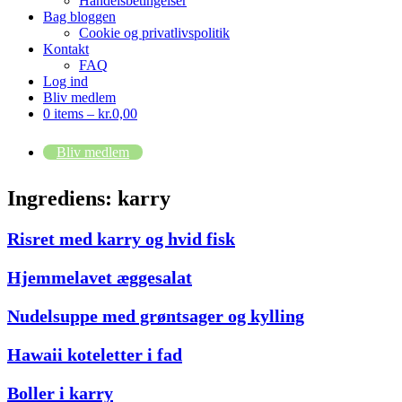
Handelsbetingelser
Bag bloggen
Cookie og privatlivspolitik
Kontakt
FAQ
Log ind
Bliv medlem
0 items –
kr.
0,00
Bliv medlem
Ingrediens:
karry
Risret med karry og hvid fisk
Hjemmelavet æggesalat
Nudelsuppe med grøntsager og kylling
Hawaii koteletter i fad
Boller i karry