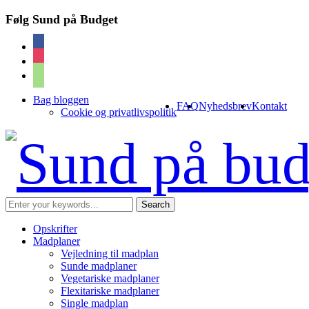
Følg Sund på Budget
facebook
instagram
cart
Bag bloggen
FAQ
Nyhedsbrev
Kontakt
Cookie og privatlivspolitik
Opskrifter
Madplaner
Vejledning til madplan
Sunde madplaner
Vegetariske madplaner
Flexitariske madplaner
Single madplan