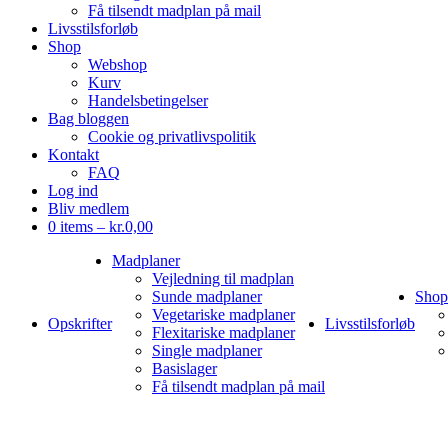
Få tilsendt madplan på mail
Livsstilsforløb
Shop
Webshop
Kurv
Handelsbetingelser
Bag bloggen
Cookie og privatlivspolitik
Kontakt
FAQ
Log ind
Bliv medlem
0 items –
kr.
0,00
Madplaner
Vejledning til madplan
Sunde madplaner
Shop
Vegetariske madplaner
Opskrifter
Livsstilsforløb
Flexitariske madplaner
Single madplaner
Basislager
Få tilsendt madplan på mail