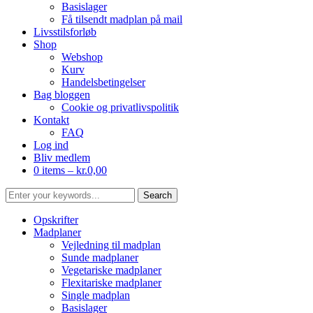
Basislager
Få tilsendt madplan på mail
Livsstilsforløb
Shop
Webshop
Kurv
Handelsbetingelser
Bag bloggen
Cookie og privatlivspolitik
Kontakt
FAQ
Log ind
Bliv medlem
0 items –
kr.
0,00
Opskrifter
Madplaner
Vejledning til madplan
Sunde madplaner
Vegetariske madplaner
Flexitariske madplaner
Single madplan
Basislager