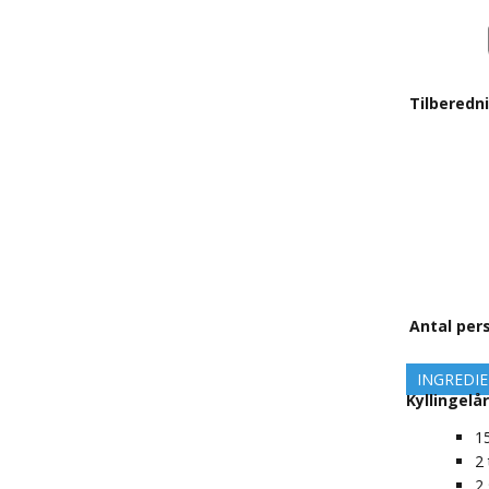
Tilberedn
Antal per
INGREDI
Kyllingelår
1
2
2