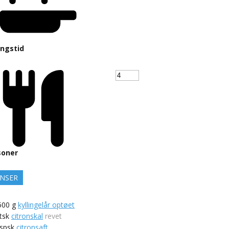
ingstid
soner
ENSER
500
g
kyllingelår optøet
tsk
citronskal
revet
spsk
citronsaft