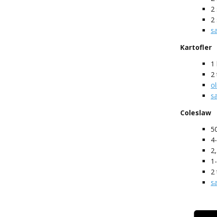
2
2
s
Kartofler
1
2
ol
s
Coleslaw
5
4
2
1
2
s