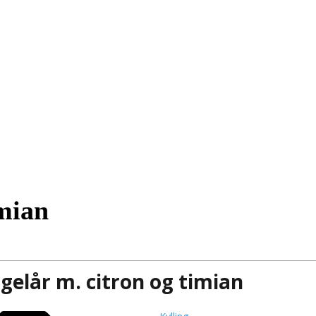
imian
ngelår m. citron og timian