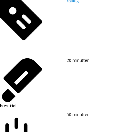
Kylling
20
minutter
lses tid
50
minutter