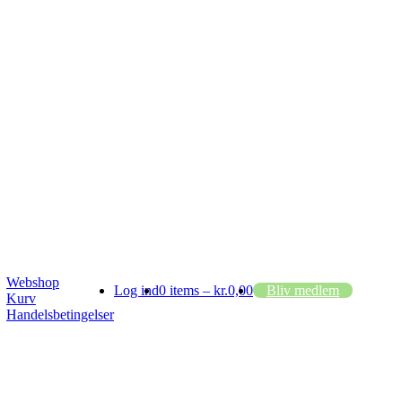
Webshop
Log ind
0 items –
kr.
0,00
Bliv medlem
Kurv
Handelsbetingelser