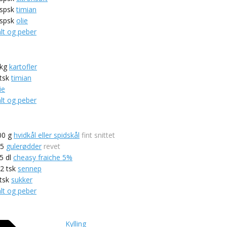
spsk
timian
spsk
olie
alt og peber
kg
kartofler
tsk
timian
ie
alt og peber
00
g
hvidkål eller spidskål
fint snittet
-5
gulerødder
revet
,5
dl
cheasy fraiche 5%
-2
tsk
sennep
tsk
sukker
alt og peber
Kylling