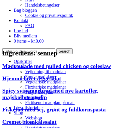
Handelsbetingelser
Bag bloggen
Cookie og privatlivspolitik
Kontakt
FAQ
Log ind
Bliv medlem
0 items –
kr.
0,00
Ingrediens:
sennep
Opskrifter
Madroulade med pulled chicken og coleslaw
Madplaner
Vejledning til madplan
Sunde madplaner
Hjemmelavet æggesalat
Vegetariske madplaner
Flexitariske madplaner
Spicy svinemørbrad med nye kartofler,
Single madplan
majskolber og dip
Basislager
Få tilsendt madplan på mail
Livsstilsforløb
Fiskefad med sej, grønt og fuldkornspasta
Shop
Webshop
Cremet blomkålssalat
Kurv