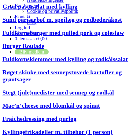
Handelsbetingelser
Grøn pastasalat med kylling
Bag bloggen
Cookie og privatlivspolitik
Kontakt
Sund pariserbøf m. spejlæg og rødbederåkost
FAQ
Log ind
Fuldkornsburger med pulled pork og coleslaw
Bliv medlem
0 items –
kr.
0,00
Burger Roulade
Bliv medlem
Fuldkornsklemmer med kylling og rødkålssalat
Røget skinke med sennepstuvede kartofler og
grøntsager
Stegt (jule)medister med sennep og rødkål
Mac’n’cheese med blomkål og spinat
Fraichedressing med purløg
Kyllingefrikadeller m. tilbehør (1 person)