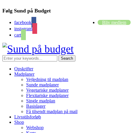
Følg Sund på Budget
facebook
Bliv medlem
instagram
cart
Opskrifter
Madplaner
Vejledning til madplan
Sunde madplaner
Vegetariske madplaner
Flexitariske madplaner
Single madplan
Basislager
Få tilsendt madplan på mail
Livsstilsforløb
Shop
Webshop
Kurv