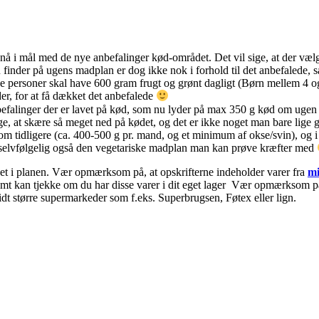
 nå i mål med de nye anbefalinger kød-området. Det vil sige, at der vælg
 finder på ugens madplan er dog ikke nok i forhold til det anbefalede, så
ne personer skal have 600 gram frugt og grønt dagligt (Børn mellem 4 
der, for at få dækket det anbefalede
efalinger der er lavet på kød, som nu lyder på max 350 g kød om ugen p
mange, at skære så meget ned på kødet, og det er ikke noget man bare lige
dligere (ca. 400-500 g pr. mand, og et minimum af okse/svin), og i stede
 der selvfølgelig også den vegetariske madplan man kan prøve kræfter med
nket i planen. Vær opmærksom på, at opskrifterne indeholder varer fra
mi
nemt kan tjekke om du har disse varer i dit eget lager Vær opmærksom på 
idt større supermarkeder som f.eks. Superbrugsen, Føtex eller lign.