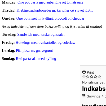
Mandag:
One pot pasta med aubergine og tomatsauce
Tirsdag:
Krebinetter/karbonader m. kartofler og stuvet grønt
Onsdag:
One pot risret m. kylling, broccoli og cheddar
(brug halvdelen af den store bakke kylling og frys resten til søndag)
Torsdag:
Sandwich med torskerognssalat
Fredag:
Hotwings med ovnkartofler og coleslaw
Lørdag
:
Pita pizza m. gnavegrønt
Søndag
:
Rød pastasalat med kylling
Print
No ratings yet
Indkøbs
Servings
4
Ingrediense