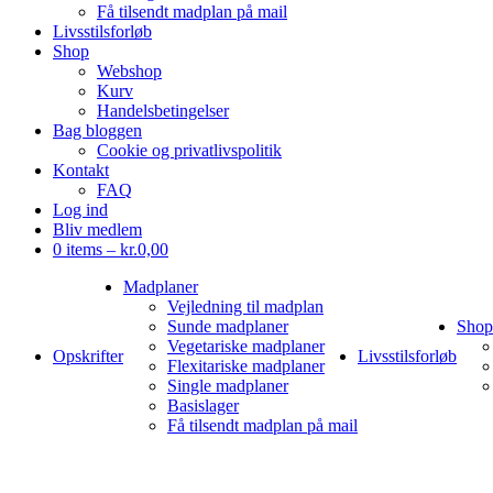
Få tilsendt madplan på mail
Livsstilsforløb
Shop
Webshop
Kurv
Handelsbetingelser
Bag bloggen
Cookie og privatlivspolitik
Kontakt
FAQ
Log ind
Bliv medlem
0 items –
kr.
0,00
Madplaner
Vejledning til madplan
Sunde madplaner
Shop
Vegetariske madplaner
Opskrifter
Livsstilsforløb
Flexitariske madplaner
Single madplaner
Basislager
Få tilsendt madplan på mail