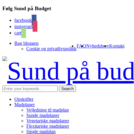
Følg Sund på Budget
facebook
instagram
cart
Bag bloggen
FAQ
Nyhedsbrev
Kontakt
Cookie og privatlivspolitik
Opskrifter
Madplaner
Vejledning til madplan
Sunde madplaner
Vegetariske madplaner
Flexitariske madplaner
Single madplan