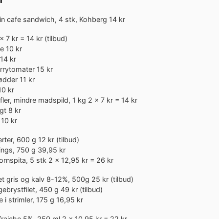
in cafe sandwich, 4 stk, Kohberg
14 kr
x 7 kr = 14 kr (tilbud)
ne
10 kr
14 kr
rrytomater
15 kr
ødder
11 kr
10 kr
fler, mindre madspild, 1 kg
2 x 7 kr = 14 kr
gt
8 kr
10 kr
ærter, 600 g
12 kr (tilbud)
ngs, 750 g
39,95 kr
ornspita, 5 stk
2 x 12,95 kr = 26 kr
t gris og kalv 8-12%, 500g
25 kr (tilbud)
ngebrystfilet, 450 g
49 kr (tilbud)
 i strimler, 175 g
16,95 kr
fraiche 5%, 250 ml
2 x 10,95 kr = 22 kr