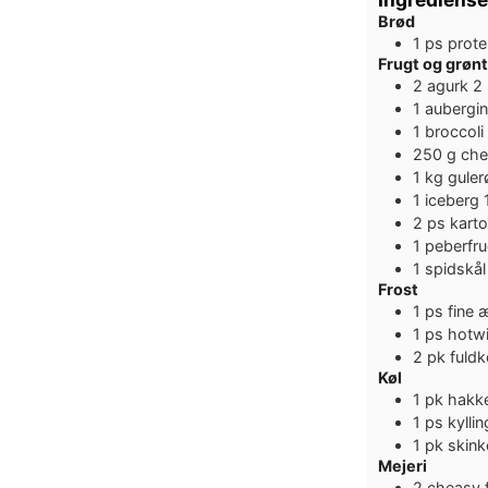
Brød
1
ps
prote
Frugt og grønt
2
agurk
2 
1
aubergi
1
broccoli
250
g
che
1
kg
guler
1
iceberg
2
ps
karto
1
peberfru
1
spidskål
Frost
1
ps
fine 
1
ps
hotwi
2
pk
fuldk
Køl
1
pk
hakke
1
ps
kylli
1
pk
skinke
Mejeri
2
cheasy 