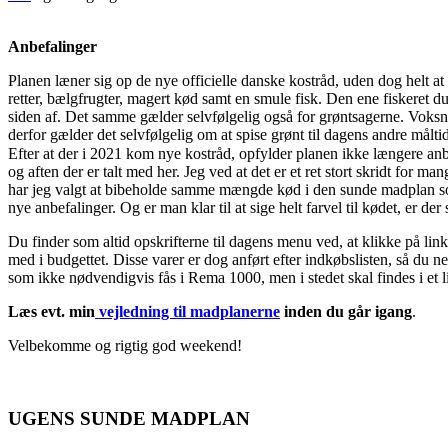
Anbefalinger
Planen læner sig op de nye officielle danske kostråd, uden dog helt at
retter, bælgfrugter, magert kød samt en smule fisk. Den ene fiskeret du
siden af. Det samme gælder selvfølgelig også for grøntsagerne. Voks
derfor gælder det selvfølgelig om at spise grønt til dagens andre målti
Efter at der i 2021 kom nye kostråd, opfylder planen ikke længere anb
og aften der er talt med her. Jeg ved at det er et ret stort skridt for 
har jeg valgt at bibeholde samme mængde kød i den sunde madplan som ti
nye anbefalinger. Og er man klar til at sige helt farvel til kødet, er
Du finder som altid opskrifterne til dagens menu ved, at klikke på li
med i budgettet. Disse varer er dog anført efter indkøbslisten, så du 
som ikke nødvendigvis fås i Rema 1000, men i stedet skal findes i et l
Læs evt. min
vejledning til madplanerne
inden du går igang
.
Velbekomme og rigtig god weekend!
UGENS SUNDE MADPLAN