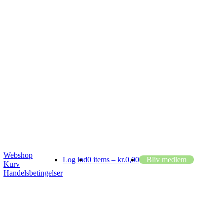
Webshop
Log ind
0 items –
kr.
0,00
Bliv medlem
Kurv
Handelsbetingelser