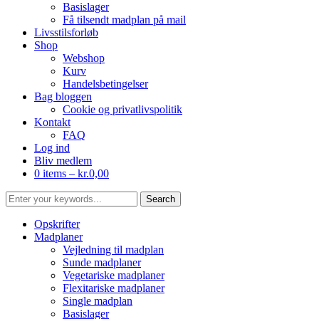
Basislager
Få tilsendt madplan på mail
Livsstilsforløb
Shop
Webshop
Kurv
Handelsbetingelser
Bag bloggen
Cookie og privatlivspolitik
Kontakt
FAQ
Log ind
Bliv medlem
0 items –
kr.
0,00
Opskrifter
Madplaner
Vejledning til madplan
Sunde madplaner
Vegetariske madplaner
Flexitariske madplaner
Single madplan
Basislager