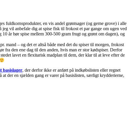
es fuldkornsprodukter, en vis andel grøntsager (og gerne grove) i alle
 jeg vil anbefale dig at spise fisk til frokost et par gange om ugen ved
og 10 år bør spise mellem 300-500 gram frugt og grønt om dagen), og
r. mand – og det er altså både med det du spiser til morgen, frokost
 gør fra den ene dag til den anden, hvis man er stor kødspiser. Derfor
t lavet en flexitarisk madplan til dem, der klar til at leve efter de
t basislager
, der derfor ikke er anført på indkøbslisten eller regnet
at der en sjælden gang er varer på basislisten, særligt krydderierne,