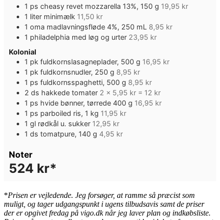
1
ps
cheasy revet mozzarella 13%, 150 g
19,95 kr
1
liter
minimælk
11,50 kr
1
oma madlavningsfløde 4%, 250 mL
8,95 kr
1
philadelphia med løg og urter
23,95 kr
Kolonial
1
pk
fuldkornslasagneplader, 500 g
16,95 kr
1
pk
fuldkornsnudler, 250 g
8,95 kr
1
ps
fuldkornsspaghetti, 500 g
8,95 kr
2
ds
hakkede tomater
2 x 5,95 kr = 12 kr
1
ps
hvide bønner, tørrede 400 g
16,95 kr
1
ps
parboiled ris, 1 kg
11,95 kr
1
gl
rødkål u. sukker
12,95 kr
1
ds
tomatpure, 140 g
4,95 kr
Noter
524 kr*
*
Pris
en er vejledende. Jeg forsøger, at ramme så præcist som
muligt, og tager udgangspunkt i ugens tilbudsavis samt de priser
der er opgivet fredag på vigo.dk når jeg laver plan og indkøbsliste.