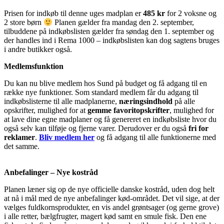
Prisen for indkøb til denne uges madplan er
485 kr
for 2 voksne og
2 store børn
Planen gælder fra mandag den 2. september,
tilbuddene på indkøbslisten gælder fra søndag den 1. september og
der handles ind i Rema 1000 – indkøbslisten kan dog sagtens bruges
i andre butikker også.
Medlemsfunktion
Du kan nu blive medlem hos Sund på budget og få adgang til en
række nye funktioner. Som standard medlem får du adgang til
indkøbslisterne til alle madplanerne,
næringsindhold
på alle
opskrifter, mulighed for at
gemme favoritopskrifter
, mulighed for
at lave dine egne madplaner og få genereret en indkøbsliste hvor du
også selv kan tilføje og fjerne varer. Derudover er du også
fri for
reklamer
.
Bliv medlem her
og få adgang til alle funktionerne med
det samme.
Anbefalinger – Nye kostråd
Planen læner sig op de nye officielle danske kostråd, uden dog helt
at nå i mål med de nye anbefalinger kød-området. Det vil sige, at der
vælges fuldkornsprodukter, en vis andel grøntsager (og gerne grove)
i alle retter, bælgfrugter, magert kød samt en smule fisk. Den ene