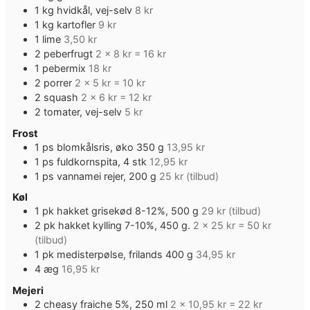
1
kg
hvidkål, vej-selv
8 kr
1
kg
kartofler
9 kr
1
lime
3,50 kr
2
peberfrugt
2 x 8 kr = 16 kr
1
pebermix
18 kr
2
porrer
2 x 5 kr = 10 kr
2
squash
2 x 6 kr = 12 kr
2
tomater, vej-selv
5 kr
Frost
1
ps
blomkålsris, øko 350 g
13,95 kr
1
ps
fuldkornspita, 4 stk
12,95 kr
1
ps
vannamei rejer, 200 g
25 kr (tilbud)
Køl
1
pk
hakket grisekød 8-12%, 500 g
29 kr (tilbud)
2
pk
hakket kylling 7-10%, 450 g.
2 x 25 kr = 50 kr
(tilbud)
1
pk
medisterpølse, frilands 400 g
34,95 kr
4
æg
16,95 kr
Mejeri
2
cheasy fraiche 5%, 250 ml
2 x 10,95 kr = 22 kr