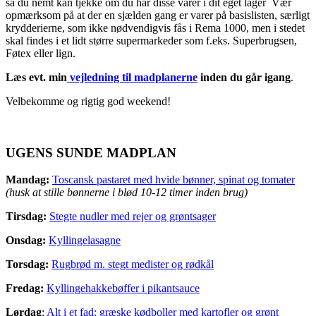
så du nemt kan tjekke om du har disse varer i dit eget lager Vær
opmærksom på at der en sjælden gang er varer på basislisten, særligt
krydderierne, som ikke nødvendigvis fås i Rema 1000, men i stedet
skal findes i et lidt større supermarkeder som f.eks. Superbrugsen,
Føtex eller lign.
Læs evt. min
vejledning til madplanerne
inden du går igang
.
Velbekomme og rigtig god weekend!
UGENS SUNDE MADPLAN
Mandag:
Toscansk pastaret med hvide bønner, spinat og tomater
(husk at stille bønnerne i blød 10-12 timer inden brug)
Tirsdag:
Stegte nudler med rejer og grøntsager
Onsdag:
Kyllingelasagne
Torsdag:
Rugbrød m. stegt medister og rødkål
Fredag:
Kyllingehakkebøffer i pikantsauce
Lørdag
:
Alt i et fad: græske kødboller med kartofler og grønt