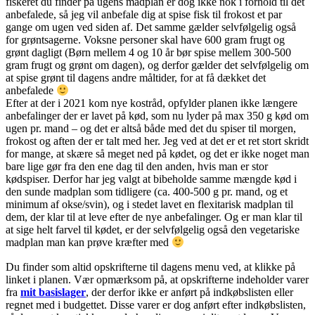
fiskeret du finder på ugens madplan er dog ikke nok i forhold til det
anbefalede, så jeg vil anbefale dig at spise fisk til frokost et par
gange om ugen ved siden af. Det samme gælder selvfølgelig også
for grøntsagerne. Voksne personer skal have 600 gram frugt og
grønt dagligt (Børn mellem 4 og 10 år bør spise mellem 300-500
gram frugt og grønt om dagen), og derfor gælder det selvfølgelig om
at spise grønt til dagens andre måltider, for at få dækket det
anbefalede
Efter at der i 2021 kom nye kostråd, opfylder planen ikke længere
anbefalinger der er lavet på kød, som nu lyder på max 350 g kød om
ugen pr. mand – og det er altså både med det du spiser til morgen,
frokost og aften der er talt med her. Jeg ved at det er et ret stort skridt
for mange, at skære så meget ned på kødet, og det er ikke noget man
bare lige gør fra den ene dag til den anden, hvis man er stor
kødspiser. Derfor har jeg valgt at bibeholde samme mængde kød i
den sunde madplan som tidligere (ca. 400-500 g pr. mand, og et
minimum af okse/svin), og i stedet lavet en flexitarisk madplan til
dem, der klar til at leve efter de nye anbefalinger. Og er man klar til
at sige helt farvel til kødet, er der selvfølgelig også den vegetariske
madplan man kan prøve kræfter med
Du finder som altid opskrifterne til dagens menu ved, at klikke på
linket i planen. Vær opmærksom på, at opskrifterne indeholder varer
fra
mit basislager
, der derfor ikke er anført på indkøbslisten eller
regnet med i budgettet. Disse varer er dog anført efter indkøbslisten,