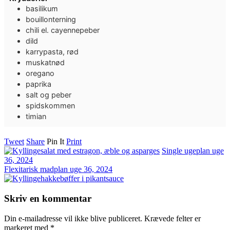
basilikum
bouillonterning
chili el. cayennepeber
dild
karrypasta, rød
muskatnød
oregano
paprika
salt og peber
spidskommen
timian
Tweet
Share
Pin It
Print
Single ugeplan uge
36, 2024
Flexitarisk madplan uge 36, 2024
Skriv en kommentar
Din e-mailadresse vil ikke blive publiceret.
Krævede felter er
markeret med
*