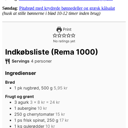
Søndag
:
Pitabrød med krydrede bønnedeller og græsk kålsalat
(husk at stille bønnerne i blød 10-12 timer inden brug)
Print
No ratings yet
Indkøbsliste (Rema 1000)
Servings
4
personer
Ingredienser
Brød
1
pk
rugbrød, 500 g
5,95 kr
Frugt og grønt
3
agurk
3 x 8 kr = 24 kr
1
aubergine
10 kr
250
g
cherrytomater
15 kr
1
ps
frisk spinat, 250 g
17 kr
1
kg
gulerødder
10 kr