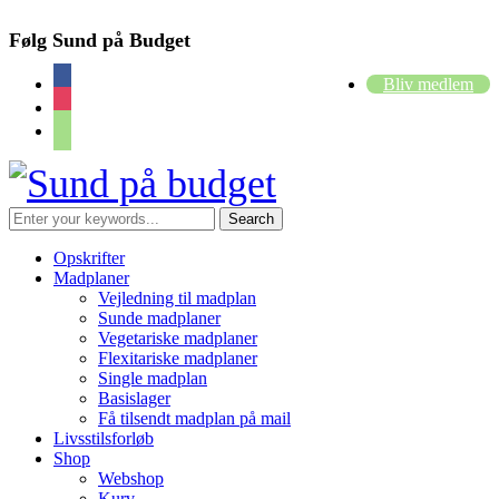
Følg Sund på Budget
facebook
Bliv medlem
instagram
cart
Opskrifter
Madplaner
Vejledning til madplan
Sunde madplaner
Vegetariske madplaner
Flexitariske madplaner
Single madplan
Basislager
Få tilsendt madplan på mail
Livsstilsforløb
Shop
Webshop
Kurv