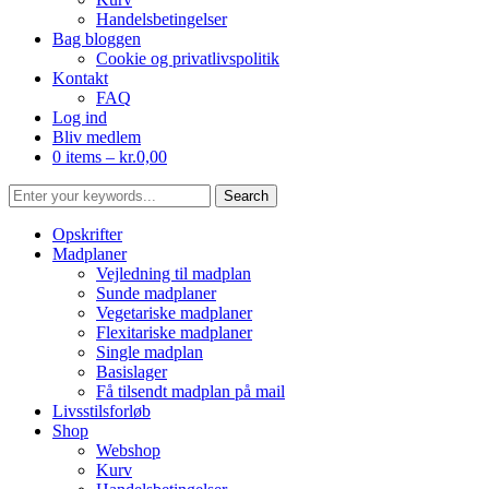
Handelsbetingelser
Bag bloggen
Cookie og privatlivspolitik
Kontakt
FAQ
Log ind
Bliv medlem
0 items –
kr.
0,00
Opskrifter
Madplaner
Vejledning til madplan
Sunde madplaner
Vegetariske madplaner
Flexitariske madplaner
Single madplan
Basislager
Få tilsendt madplan på mail
Livsstilsforløb
Shop
Webshop
Kurv