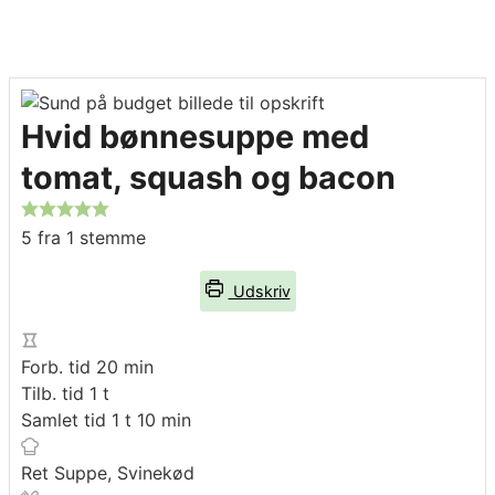
Hvid bønnesuppe med
tomat, squash og bacon
5
fra 1 stemme
Udskriv
minutter
Forb. tid
20
min
time
Tilb. tid
1
t
time
minutter
Samlet tid
1
t
10
min
Ret
Suppe, Svinekød