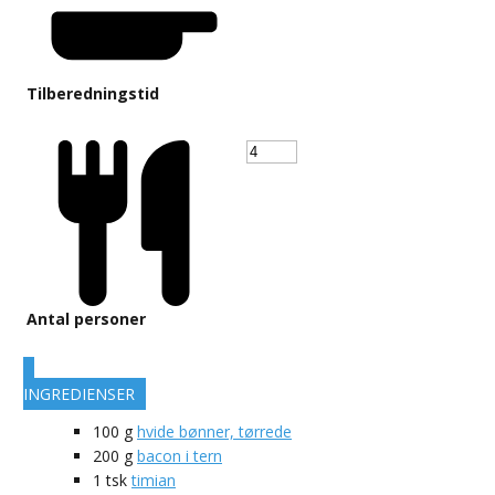
Tilberedningstid
Antal personer
INGREDIENSER
100
g
hvide bønner, tørrede
200
g
bacon i tern
1
tsk
timian