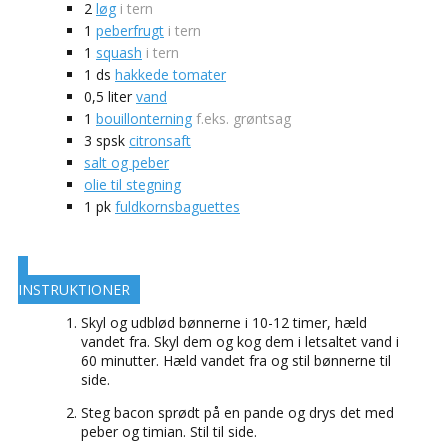
2
løg
i tern
1
peberfrugt
i tern
1
squash
i tern
1
ds
hakkede tomater
0,5
liter
vand
1
bouillonterning
f.eks. grøntsag
3
spsk
citronsaft
salt og peber
olie til stegning
1
pk
fuldkornsbaguettes
INSTRUKTIONER
Skyl og udblød bønnerne i 10-12 timer, hæld
vandet fra. Skyl dem og kog dem i letsaltet vand i
60 minutter. Hæld vandet fra og stil bønnerne til
side.
Steg bacon sprødt på en pande og drys det med
peber og timian. Stil til side.