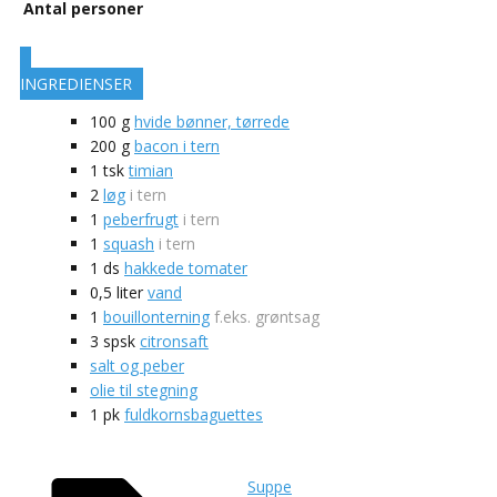
Antal personer
INGREDIENSER
100
g
hvide bønner, tørrede
200
g
bacon i tern
1
tsk
timian
2
løg
i tern
1
peberfrugt
i tern
1
squash
i tern
1
ds
hakkede tomater
0,5
liter
vand
1
bouillonterning
f.eks. grøntsag
3
spsk
citronsaft
salt og peber
olie til stegning
1
pk
fuldkornsbaguettes
Suppe