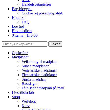
Handelsbetingelser
Bag bloggen
Cookie og privatlivspolitik
Kontakt
FAQ
Log ind
Bliv medlem
0 items –
kr.
0,00
Opskrifter
Madplaner
Vejledning til madplan
Sunde madplaner
Vegetariske madplaner
Flexitariske madplaner
Single madplan
Basislager
Få tilsendt madplan på mail
Livsstilsforløb
Shop
Webshop
Kurv