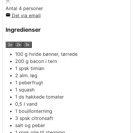
Antal
4
personer
Del via email
Ingredienser
1x
2x
3x
100
g
hvide bønner, tørrede
200
g
bacon i tern
1
spsk
timian
2
alm. løg
1
peberfrugt
1
squash
1
ds
hakkede tomater
0,5
l
vand
1
bouillonterning
3
spsk
citronsaft
salt og peber
1
spsk
olie til stegning