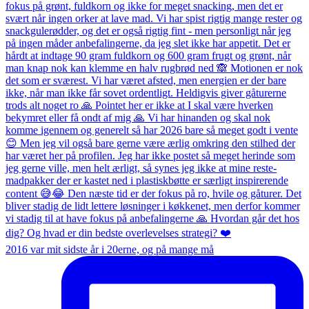
2016 var mit sidste år i 20erne, og på mange må