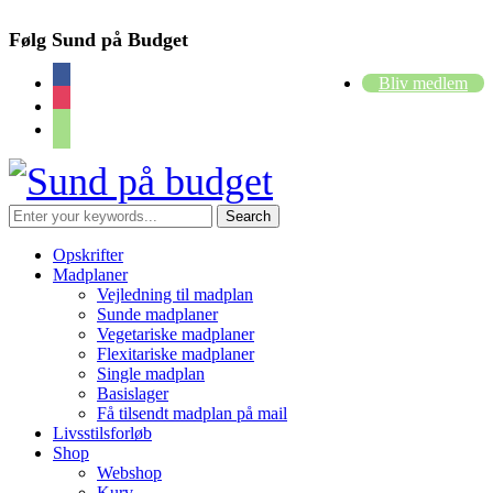
Følg Sund på Budget
facebook
Bliv medlem
instagram
cart
Opskrifter
Madplaner
Vejledning til madplan
Sunde madplaner
Vegetariske madplaner
Flexitariske madplaner
Single madplan
Basislager
Få tilsendt madplan på mail
Livsstilsforløb
Shop
Webshop
Kurv