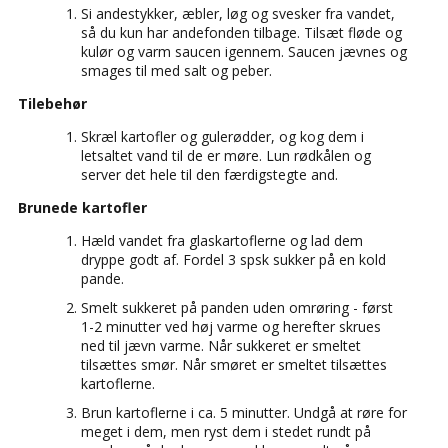
Si andestykker, æbler, løg og svesker fra vandet,
så du kun har andefonden tilbage. Tilsæt fløde og
kulør og varm saucen igennem. Saucen jævnes og
smages til med salt og peber.
Tilebehør
Skræl kartofler og gulerødder, og kog dem i
letsaltet vand til de er møre. Lun rødkålen og
server det hele til den færdigstegte and.
Brunede kartofler
Hæld vandet fra glaskartoflerne og lad dem
dryppe godt af. Fordel 3 spsk sukker på en kold
pande.
Smelt sukkeret på panden uden omrøring - først
1-2 minutter ved høj varme og herefter skrues
ned til jævn varme. Når sukkeret er smeltet
tilsættes smør. Når smøret er smeltet tilsættes
kartoflerne.
Brun kartoflerne i ca. 5 minutter. Undgå at røre for
meget i dem, men ryst dem i stedet rundt på