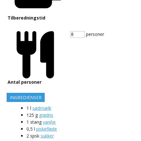
Tilberedningstid
personer
Antal personer
INGREDIENSER
1
l
sødmælk
125
g
grødris
1
stang
vanilje
0,5
l
piskefløde
2
spsk
sukker