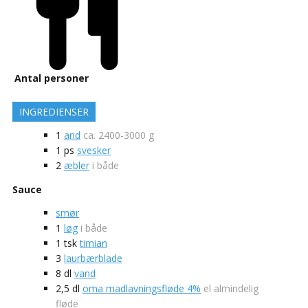
Antal personer
INGREDIENSER
1
and
ca. 2400-3000 g
1
ps
svesker
2
æbler
i både
Sauce
smør
1
løg
i både
1
tsk
timian
3
laurbærblade
8
dl
vand
2,5
dl
oma madlavningsfløde 4%
el almindelig
fløde