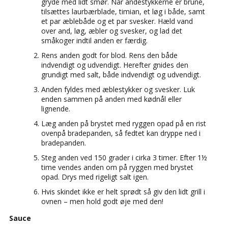
gryde med lidt smør. Når andestykkerne er brune,
tilsættes laurbærblade, timian, et løg i både, samt
et par æblebåde og et par svesker. Hæld vand
over and, løg, æbler og svesker, og lad det
småkoger indtil anden er færdig.
Rens anden godt for blod. Rens den både
indvendigt og udvendigt. Herefter gnides den
grundigt med salt, både indvendigt og udvendigt.
Anden fyldes med æblestykker og svesker. Luk
enden sammen på anden med kødnål eller
lignende.
Læg anden på brystet med ryggen opad på en rist
ovenpå bradepanden, så fedtet kan dryppe ned i
bradepanden.
Steg anden ved 150 grader i cirka 3 timer. Efter 1½
time vendes anden om på ryggen med brystet
opad. Drys med rigeligt salt igen.
Hvis skindet ikke er helt sprødt så giv den lidt grill i
ovnen – men hold godt øje med den!
Sauce