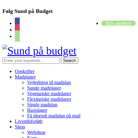
Følg Sund på Budget
facebook
Bliv medlem
instagram
cart
Opskrifter
Madplaner
Vejledning til madplan
Sunde madplaner
Vegetariske madplaner
Flexitariske madplaner
Single madplan
Basislager
Få tilsendt madplan på mail
Livsstilsforløb
Shop
Webshop
Kurv