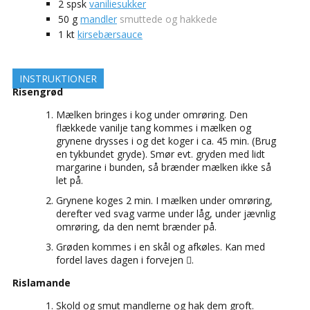
2
spsk
vaniliesukker
50
g
mandler
smuttede og hakkede
1
kt
kirsebærsauce
INSTRUKTIONER
Risengrød
Mælken bringes i kog under omrøring. Den
flækkede vanilje tang kommes i mælken og
grynene drysses i og det koger i ca. 45 min. (Brug
en tykbundet gryde). Smør evt. gryden med lidt
margarine i bunden, så brænder mælken ikke så
let på.
Grynene koges 2 min. I mælken under omrøring,
derefter ved svag varme under låg, under jævnlig
omrøring, da den nemt brænder på.
Grøden kommes i en skål og afkøles. Kan med
fordel laves dagen i forvejen .
Rislamande
Skold og smut mandlerne og hak dem groft.