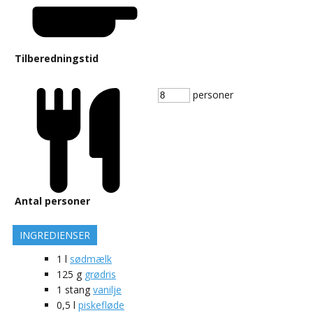
Tilberedningstid
personer
Antal personer
INGREDIENSER
1
l
sødmælk
125
g
grødris
1
stang
vanilje
0,5
l
piskefløde