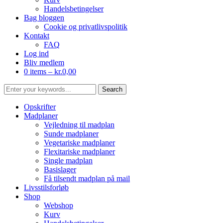
Handelsbetingelser
Bag bloggen
Cookie og privatlivspolitik
Kontakt
FAQ
Log ind
Bliv medlem
0 items –
kr.
0,00
Opskrifter
Madplaner
Vejledning til madplan
Sunde madplaner
Vegetariske madplaner
Flexitariske madplaner
Single madplan
Basislager
Få tilsendt madplan på mail
Livsstilsforløb
Shop
Webshop
Kurv