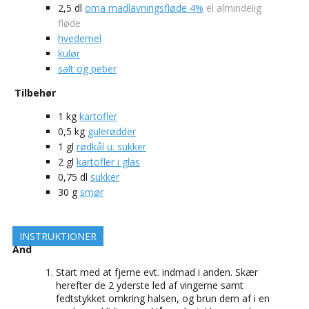
2,5
dl
oma madlavningsfløde 4%
el almindelig
fløde
hvedemel
kulør
salt og peber
Tilbehør
1
kg
kartofler
0,5
kg
gulerødder
1
gl
rødkål u. sukker
2
gl
kartofler i glas
0,75
dl
sukker
30
g
smør
INSTRUKTIONER
And
Start med at fjerne evt. indmad i anden. Skær
herefter de 2 yderste led af vingerne samt
fedtstykket omkring halsen, og brun dem af i en