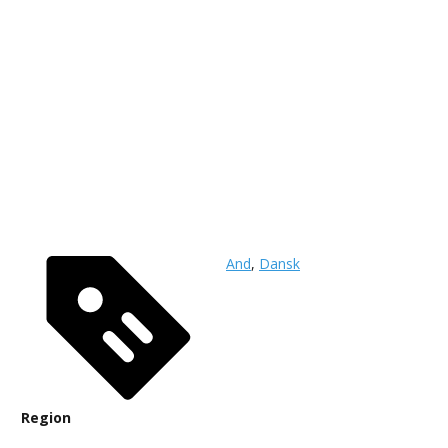
And
,
Dansk
Region