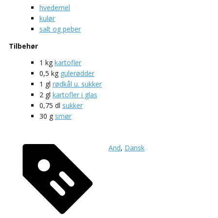
hvedemel
kulør
salt og peber
Tilbehør
1
kg
kartofler
0,5
kg
gulerødder
1
gl
rødkål u. sukker
2
gl
kartofler i glas
0,75
dl
sukker
30
g
smør
And
,
Dansk