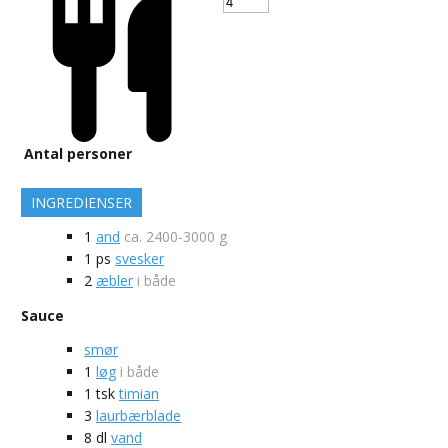
Antal personer
INGREDIENSER
1
and
ca. 2400-3000 g
1
ps
svesker
2
æbler
i både
Sauce
smør
1
løg
i både
1
tsk
timian
3
laurbærblade
8
dl
vand