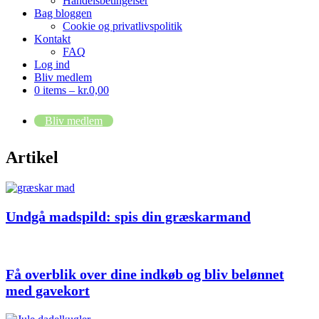
Handelsbetingelser
Bag bloggen
Cookie og privatlivspolitik
Kontakt
FAQ
Log ind
Bliv medlem
0 items –
kr.
0,00
Bliv medlem
Artikel
Undgå madspild: spis din græskarmand
Få overblik over dine indkøb og bliv belønnet
med gavekort