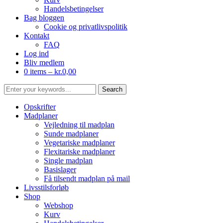
Handelsbetingelser
Bag bloggen
Cookie og privatlivspolitik
Kontakt
FAQ
Log ind
Bliv medlem
0 items –
kr.
0,00
Opskrifter
Madplaner
Vejledning til madplan
Sunde madplaner
Vegetariske madplaner
Flexitariske madplaner
Single madplan
Basislager
Få tilsendt madplan på mail
Livsstilsforløb
Shop
Webshop
Kurv