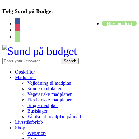
Følg Sund på Budget
facebook
Bliv medlem
instagram
cart
Opskrifter
Madplaner
Vejledning til madplan
Sunde madplaner
Vegetariske madplaner
Flexitariske madplaner
Single madplan
Basislager
Få tilsendt madplan på mail
Livsstilsforløb
Shop
Webshop
Kurv