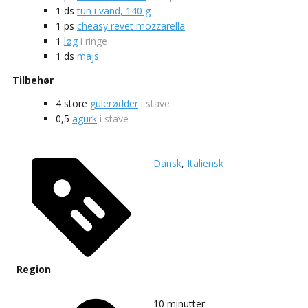
1
ds
tun i vand, 140 g
1
ps
cheasy revet mozzarella
1
løg
i ringe
1
ds
majs
Tilbehør
4
store
gulerødder
i stave
0,5
agurk
i stave
Dansk
,
Italiensk
Region
10
minutter