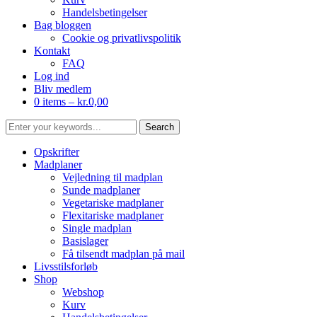
Handelsbetingelser
Bag bloggen
Cookie og privatlivspolitik
Kontakt
FAQ
Log ind
Bliv medlem
0 items –
kr.
0,00
Opskrifter
Madplaner
Vejledning til madplan
Sunde madplaner
Vegetariske madplaner
Flexitariske madplaner
Single madplan
Basislager
Få tilsendt madplan på mail
Livsstilsforløb
Shop
Webshop
Kurv