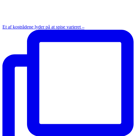
Et af kostrådene lyder på at spise varieret –