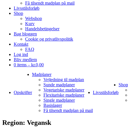
Få tilsendt madplan på mail
Livsstilsforløb
Shop
Webshop
Kurv
Handelsbetingelser
Bag bloggen
Cookie og privatlivspolitik
Kontakt
FAQ
Log ind
Bliv medlem
0 items –
kr.
0,00
Madplaner
Vejledning til madplan
Sunde madplaner
Shop
Vegetariske madplaner
Opskrifter
Livsstilsforløb
Flexitariske madplaner
Single madplaner
Basislager
Få tilsendt madplan på mail
Region:
Vegansk