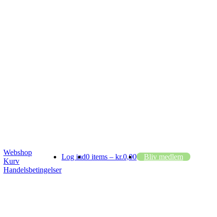
Webshop
Log ind
0 items –
kr.
0,00
Bliv medlem
Kurv
Handelsbetingelser