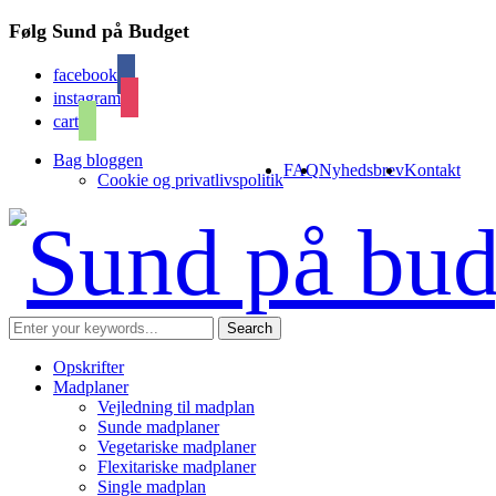
Følg Sund på Budget
facebook
instagram
cart
Bag bloggen
FAQ
Nyhedsbrev
Kontakt
Cookie og privatlivspolitik
Opskrifter
Madplaner
Vejledning til madplan
Sunde madplaner
Vegetariske madplaner
Flexitariske madplaner
Single madplan