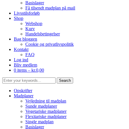
Basislager
Få tilsendt madplan på mail
Livsstilsforløb
Shop
Webshop
Kurv
Handelsbetingelser
Bag bloggen
Cookie og privatlivspolitik
Kontakt
FAQ
Log ind
Bliv medlem
0 items –
kr.
0,00
Opskrifter
Madplaner
Vejledning til madplan
Sunde madplaner
Vegetariske madplaner
Flexitariske madplaner
Single madplan
Basislager