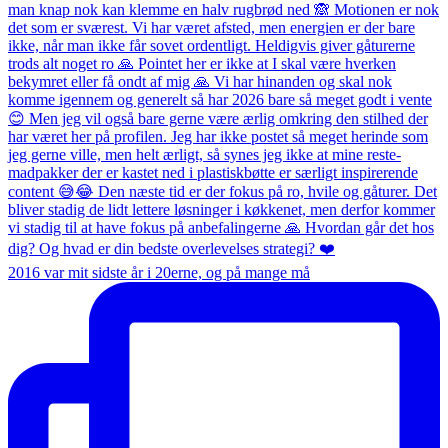
2016 var mit sidste år i 20erne, og på mange må