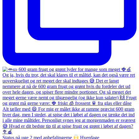
Status på uge 2 med anbefalingerne
Hverdage