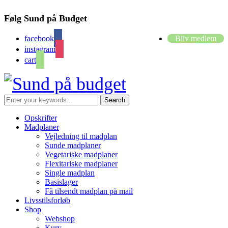
Følg Sund på Budget
facebook
Bliv medlem
instagram
cart
Opskrifter
Madplaner
Vejledning til madplan
Sunde madplaner
Vegetariske madplaner
Flexitariske madplaner
Single madplan
Basislager
Få tilsendt madplan på mail
Livsstilsforløb
Shop
Webshop
Kurv