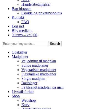
Handelsbetingelser
Bag bloggen
Cookie og privatlivspolitik
Kontakt
FAQ
Log ind
Bliv medlem
0 items –
kr.
0,00
Opskrifter
Madplaner
Vejledning til madplan
Sunde madplaner
Vegetariske madplaner
Flexitariske madplaner
Single madplan
Basislager
Få tilsendt madplan på mail
Livsstilsforløb
Shop
Webshop
Kurv