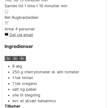
Tilb. tid
15
minutter
min
Samlet tid
1
time
t
10
minutter
min
Ret
Rugbrødsidéer
Antal
4
personer
Del via email
Ingredienser
1x
2x
3x
8
æg
250
g
cherrytomater el. alm tomater
1
tsk
timian
1
tsk
oregano
salt og peber
olie til stegning
evt. et skvæt balsamico
Tilbehør