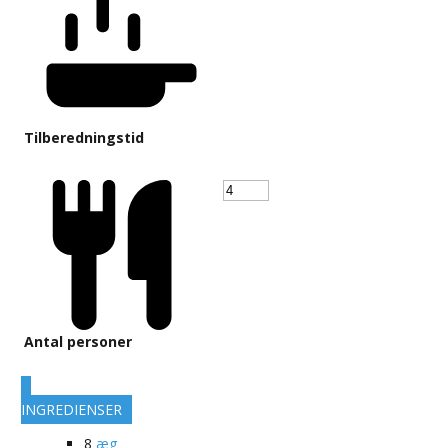
Tilberedningstid
Antal personer
INGREDIENSER
8
æg