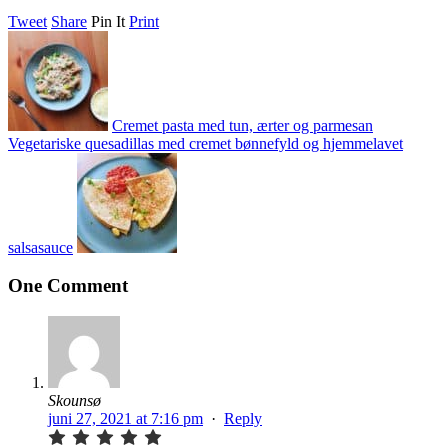
Tweet
Share
Pin It
Print
Cremet pasta med tun, ærter og parmesan
Vegetariske quesadillas med cremet bønnefyld og hjemmelavet
salsasauce
One Comment
Skounsø
juni 27, 2021 at 7:16 pm
·
Reply