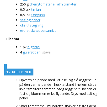
250
g
cherrytomater el. alm tomater
0,5
tsk
timian
0,5
tsk
Oregano
salt og peber
olie til stegning
evt. et skvæt balsamico
Tilbehør
1
pk
rugbrød
4
gulerødder
i stave
INSTRUKTIONER
Opvarm en pande med lidt olie, og slå æggene ud
på den varme pande - husk afstand imellem så de
ikke "smelter" sammen. Steg æggene til hviden er
fast og blommen er let flydende. Drys med salt og
peber
Skær tomaterne i mundrette stykker og steg dem