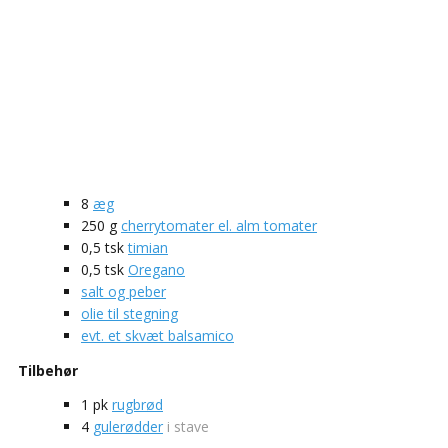
8
æg
250
g
cherrytomater el. alm tomater
0,5
tsk
timian
0,5
tsk
Oregano
salt og peber
olie til stegning
evt. et skvæt balsamico
Tilbehør
1
pk
rugbrød
4
gulerødder
i stave