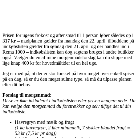
Prisen for ugens frokost og aftensmad til 1 person løber således op i
317 kr
– madplanen gælder fra mandag den 22. april, tilbuddene på
indkøbslisten gælder fra søndag den 21. april og der handles ind i
Rema 1000 – indkøbslisten kan dog sagtens bruges i andre butikker
også. Vælger du en af mine morgenmadsforslag kan du slippe med
lige knap 400 kr for hovedmåltider til en hel uge.
Jeg er med på, at der er stor forskel på hvor meget hver enkelt spiser
på en dag, så er du den meget sultne type, så må du tilpasse planen
efter dit behov.
Forslag til morgenmad
:
Disse er ikke inkluderet i indkøbslisten eller prisen længere nede
.
Du
kan vælge den morgenmad du foretrækker og selv tilføje det til din
indkøbsliste.
Havregryn med mælk og frugt
(1 kg havregryn, 2 liter minimælk, 7 stykker blandet frugt =
53 kr (7,5 kr pr dag))