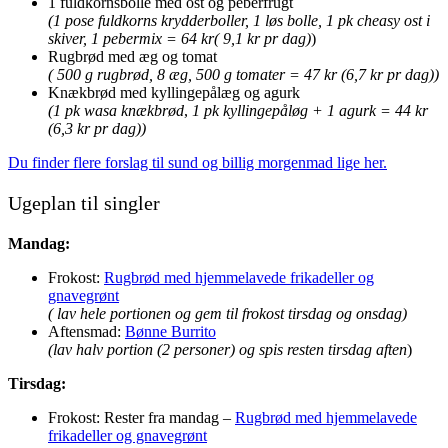
1 fuldkornsbolle med ost og peberfrugt
(1 pose fuldkorns krydderboller, 1 løs bolle, 1 pk cheasy ost i
skiver, 1 pebermix = 64 kr( 9,1 kr pr dag)
)
Rugbrød med æg og tomat
( 500 g rugbrød, 8 æg, 500 g tomater = 47 kr (6,7 kr pr dag))
Knækbrød med kyllingepålæg og agurk
(1 pk wasa knækbrød
,
1 pk kyllingepåløg + 1 agurk = 44 kr
(6,3 kr pr dag))
Du finder flere forslag til sund og billig morgenmad lige her.
Ugeplan til singler
Mandag:
Frokost:
Rugbrød med hjemmelavede frikadeller og
gnavegrønt
( lav hele portionen og gem til frokost tirsdag og onsdag)
Aftensmad:
Bønne Burrito
(lav halv portion (2 personer) og spis resten tirsdag aften
)
Tirsdag:
Frokost: Rester fra mandag –
Rugbrød med hjemmelavede
frikadeller og gnavegrønt