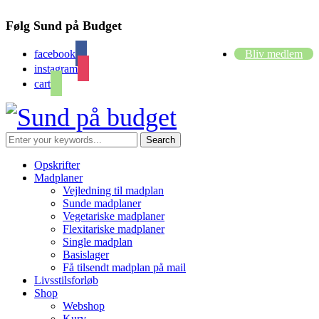
Følg Sund på Budget
facebook
Bliv medlem
instagram
cart
Opskrifter
Madplaner
Vejledning til madplan
Sunde madplaner
Vegetariske madplaner
Flexitariske madplaner
Single madplan
Basislager
Få tilsendt madplan på mail
Livsstilsforløb
Shop
Webshop
Kurv