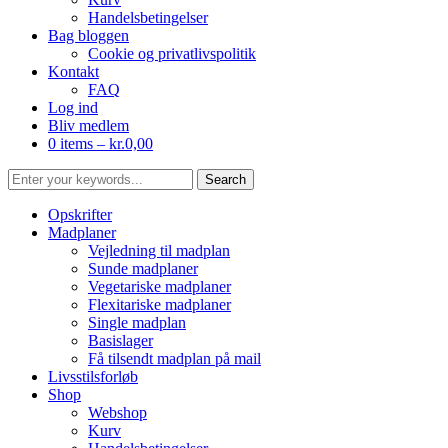
Handelsbetingelser
Bag bloggen
Cookie og privatlivspolitik
Kontakt
FAQ
Log ind
Bliv medlem
0 items –
kr.
0,00
Opskrifter
Madplaner
Vejledning til madplan
Sunde madplaner
Vegetariske madplaner
Flexitariske madplaner
Single madplan
Basislager
Få tilsendt madplan på mail
Livsstilsforløb
Shop
Webshop
Kurv