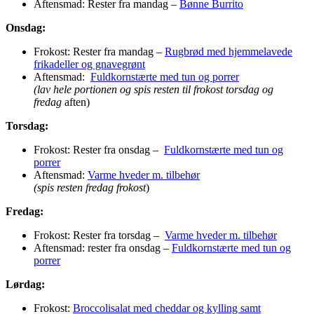
Aftensmad: Rester fra mandag –
Bønne Burrito
Onsdag:
Frokost: Rester fra mandag –
Rugbrød med hjemmelavede
frikadeller og gnavegrønt
Aftensmad:
Fuldkornstærte med tun og porrer
(lav hele portionen og spis resten til frokost torsdag og
fredag
aften)
Torsdag:
Frokost: Rester fra onsdag –
Fuldkornstærte med tun og
porrer
Aftensmad:
Varme hveder m. tilbehør
(spis resten fredag frokost
)
Fredag:
Frokost: Rester fra torsdag –
Varme hveder m. tilbehør
Aftensmad: rester fra onsdag –
Fuldkornstærte med tun og
porrer
Lørdag:
Frokost:
Broccolisalat med cheddar og kylling samt