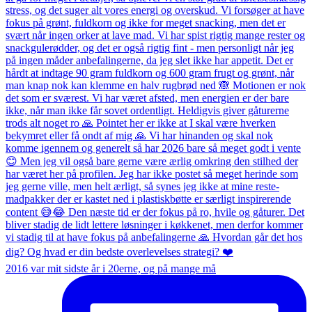
2016 var mit sidste år i 20erne, og på mange må