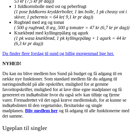
53 kr (7,5 kr pr dag))
1 fuldkornsbolle med ost og peberfrugt
(1 pose fuldkorns krydderboller, 1 løs bolle, 1 pk cheasy ost i
skiver, 1 pebermix = 64 kr( 9,1 kr pr dag)
)
Rugbrød med æg og tomat
( 500 g rugbrød, 8 æg, 500 g tomater = 47 kr (6,7 kr pr dag))
Knækbrød med kyllingepålæg og agurk
(1 pk wasa knækbrød
,
1 pk kyllingepåløg + 1 agurk = 44 kr
(6,3 kr pr dag))
Du finder flere forslag til sund og billig morgenmad lige her.
NYHED!
Du kan nu blive medlem hos Sund på budget og få adgang til en
række nye funktioner. Som standard medlem får du adgang til
næringsindhold på alle opskrifter, mulighed for at gemme
favoritopskrifter, mulighed for at lave dine egne madplaner og få
genereret en indkøbsliste hvor du også selv kan tilføje og fjerne
varer. Fremadrettet vil det også kræve medlemskab, for at kunne se
indkøbslisten til den vegetariske, flexitariske og single
madplanen.
Bliv medlem her
og få adgang til alle funktionerne med
det samme.
Ugeplan til singler