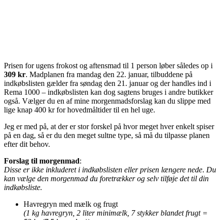
Prisen for ugens frokost og aftensmad til 1 person løber således op i
309 kr
. Madplanen fra mandag den 22. januar, tilbuddene på
indkøbslisten gælder fra søndag den 21. januar og der handles ind i
Rema 1000 – indkøbslisten kan dog sagtens bruges i andre butikker
også. Vælger du en af mine morgenmadsforslag kan du slippe med
lige knap 400 kr for hovedmåltider til en hel uge.
Jeg er med på, at der er stor forskel på hvor meget hver enkelt spiser
på en dag, så er du den meget sultne type, så må du tilpasse planen
efter dit behov.
Forslag til morgenmad
:
Disse er ikke inkluderet i indkøbslisten eller prisen længere nede
.
Du
kan vælge den morgenmad du foretrækker og selv tilføje det til din
indkøbsliste.
Havregryn med mælk og frugt
(1 kg havregryn, 2 liter minimælk, 7 stykker blandet frugt =