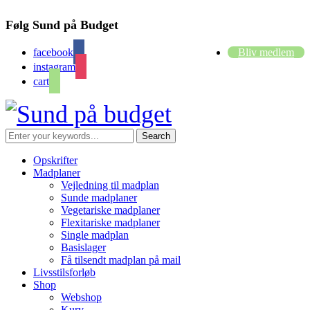
Følg Sund på Budget
facebook
Bliv medlem
instagram
cart
Opskrifter
Madplaner
Vejledning til madplan
Sunde madplaner
Vegetariske madplaner
Flexitariske madplaner
Single madplan
Basislager
Få tilsendt madplan på mail
Livsstilsforløb
Shop
Webshop
Kurv