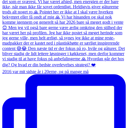
2016 var mit sidste år i 20erne, og på mange må