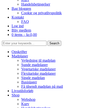
Handelsbetingelser
Bag bloggen
Cookie og privatlivspolitik
Kontakt
FAQ
Log ind
Bliv medlem
0 items –
kr.
0,00
Opskrifter
Madplaner
Vejledning til madplan
Sunde madplaner
Vegetariske madplaner
Flexitariske madplaner
Single madplan
Basislager
Få tilsendt madplan på mail
Livsstilsforløb
Shop
Webshop
Kurv