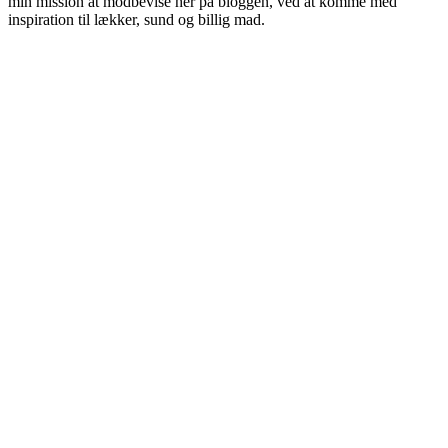
min mission at modbevise her på bloggen, ved at komme med
inspiration til lækker, sund og billig mad.