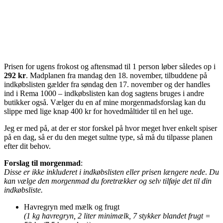
Prisen for ugens frokost og aftensmad til 1 person løber således op i
292 kr
. Madplanen fra mandag den 18. november, tilbuddene på
indkøbslisten gælder fra søndag den 17. november og der handles
ind i Rema 1000 – indkøbslisten kan dog sagtens bruges i andre
butikker også. Vælger du en af mine morgenmadsforslag kan du
slippe med lige knap 400 kr for hovedmåltider til en hel uge.
Jeg er med på, at der er stor forskel på hvor meget hver enkelt spiser
på en dag, så er du den meget sultne type, så må du tilpasse planen
efter dit behov.
Forslag til morgenmad
:
Disse er ikke inkluderet i indkøbslisten eller prisen længere nede
.
Du
kan vælge den morgenmad du foretrækker og selv tilføje det til din
indkøbsliste.
Havregryn med mælk og frugt
(1 kg havregryn, 2 liter minimælk, 7 stykker blandet frugt =