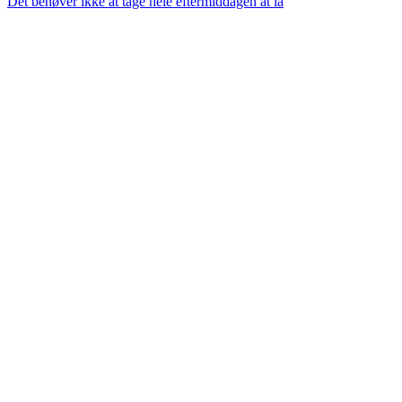
Det behøver ikke at tage hele eftermiddagen at la