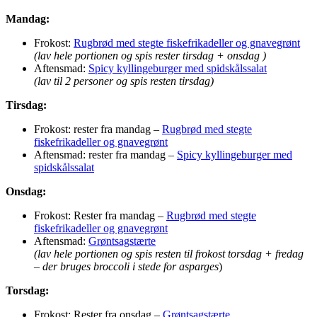
Mandag:
Frokost:
Rugbrød med stegte fiskefrikadeller og gnavegrønt
(lav hele portionen og spis rester tirsdag + onsdag )
Aftensmad:
Spicy kyllingeburger med spidskålssalat
(lav til 2 personer og spis resten tirsdag)
Tirsdag:
Frokost: rester fra mandag –
Rugbrød med stegte
fiskefrikadeller og gnavegrønt
Aftensmad: rester fra mandag –
Spicy kyllingeburger med
spidskålssalat
Onsdag:
Frokost: Rester fra mandag –
Rugbrød med stegte
fiskefrikadeller og gnavegrønt
Aftensmad:
Grøntsagstærte
(lav hele portionen og spis resten til frokost torsdag + fredag
– der bruges broccoli i stede for asparges
)
Torsdag:
Frokost: Rester fra onsdag –
Grøntsagstærte