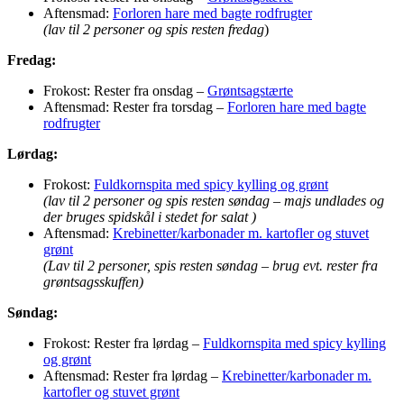
Aftensmad:
Forloren hare med bagte rodfrugter
(lav til 2 personer og spis resten fredag
)
Fredag:
Frokost: Rester fra onsdag –
Grøntsagstærte
Aftensmad: Rester fra torsdag –
Forloren hare med bagte
rodfrugter
Lørdag:
Frokost:
Fuldkornspita med spicy kylling og grønt
(lav til 2 personer og spis resten søndag – majs undlades og
der bruges spidskål i stedet for salat )
Aftensmad:
Krebinetter/karbonader m. kartofler og stuvet
grønt
(Lav til 2 personer, spis resten søndag – brug evt. rester fra
grøntsagsskuffen)
Søndag:
Frokost: Rester fra lørdag –
Fuldkornspita med spicy kylling
og grønt
Aftensmad: Rester fra lørdag –
Krebinetter/karbonader m.
kartofler og stuvet grønt