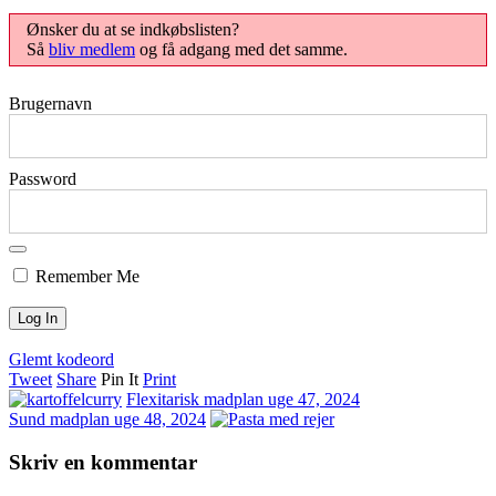
Ønsker du at se indkøbslisten?
Så
bliv medlem
og få adgang med det samme.
Brugernavn
Password
Remember Me
Glemt kodeord
Tweet
Share
Pin It
Print
Flexitarisk madplan uge 47, 2024
Sund madplan uge 48, 2024
Skriv en kommentar