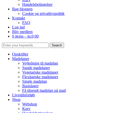
Handelsbetingelser
Bag bloggen
Cookie og privatlivspolitik
Kontakt
FAQ
Log ind
Bliv medlem
0 items –
kr.
0,00
Opskrifter
Madplaner
Vejledning til madplan
Sunde madplaner
Vegetariske madplaner
Flexitariske madplaner
Single madplan
Basislager
Få tilsendt madplan på mail
Livsstilsforløb
Shop
Webshop
Kurv