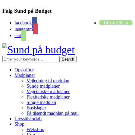
Følg Sund på Budget
facebook
Bliv medlem
instagram
cart
Opskrifter
Madplaner
Vejledning til madplan
Sunde madplaner
Vegetariske madplaner
Flexitariske madplaner
Single madplan
Basislager
Få tilsendt madplan på mail
Livsstilsforløb
Shop
Webshop
Kurv