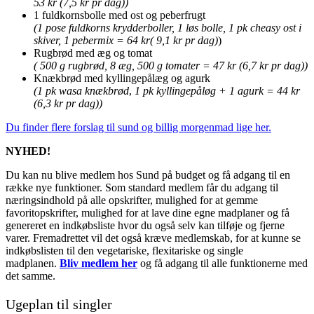
53 kr (7,5 kr pr dag))
1 fuldkornsbolle med ost og peberfrugt
(1 pose fuldkorns krydderboller, 1 løs bolle, 1 pk cheasy ost i
skiver, 1 pebermix = 64 kr( 9,1 kr pr dag)
)
Rugbrød med æg og tomat
( 500 g rugbrød, 8 æg, 500 g tomater = 47 kr (6,7 kr pr dag))
Knækbrød med kyllingepålæg og agurk
(1 pk wasa knækbrød
,
1 pk kyllingepåløg + 1 agurk = 44 kr
(6,3 kr pr dag))
Du finder flere forslag til sund og billig morgenmad lige her.
NYHED!
Du kan nu blive medlem hos Sund på budget og få adgang til en
række nye funktioner. Som standard medlem får du adgang til
næringsindhold på alle opskrifter, mulighed for at gemme
favoritopskrifter, mulighed for at lave dine egne madplaner og få
genereret en indkøbsliste hvor du også selv kan tilføje og fjerne
varer. Fremadrettet vil det også kræve medlemskab, for at kunne se
indkøbslisten til den vegetariske, flexitariske og single
madplanen.
Bliv medlem her
og få adgang til alle funktionerne med
det samme.
Ugeplan til singler