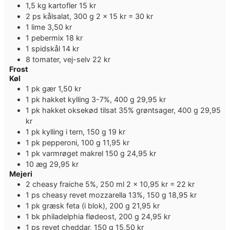
1,5
kg
kartofler
15 kr
2
ps
kålsalat, 300 g
2 x 15 kr = 30 kr
1
lime
3,50 kr
1
pebermix
18 kr
1
spidskål
14 kr
8
tomater, vej-selv
22 kr
Frost
Køl
1
pk
gær
1,50 kr
1
pk
hakket kylling 3-7%, 400 g
29,95 kr
1
pk
hakket oksekød tilsat 35% grøntsager, 400 g
29,95
kr
1
pk
kylling i tern, 150 g
19 kr
1
pk
pepperoni, 100 g
11,95 kr
1
pk
varmrøget makrel 150 g
24,95 kr
10
æg
29,95 kr
Mejeri
2
cheasy fraiche 5%, 250 ml
2 x 10,95 kr = 22 kr
1
ps
cheasy revet mozzarella 13%, 150 g
18,95 kr
1
pk
græsk feta (i blok), 200 g
21,95 kr
1
bk
philadelphia flødeost, 200 g
24,95 kr
1
ps
revet cheddar, 150 g
15,50 kr