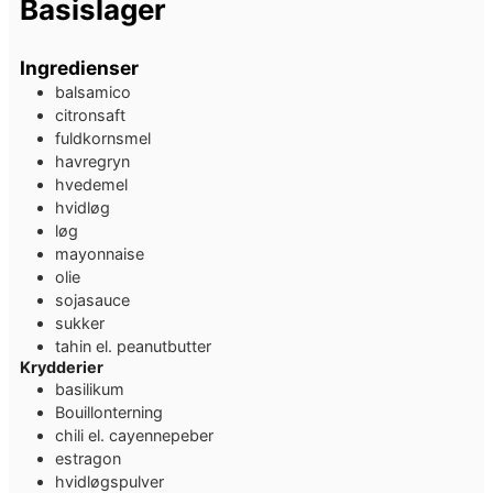
Basislager
Ingredienser
balsamico
citronsaft
fuldkornsmel
havregryn
hvedemel
hvidløg
løg
mayonnaise
olie
sojasauce
sukker
tahin
el. peanutbutter
Krydderier
basilikum
Bouillonterning
chili el. cayennepeber
estragon
hvidløgspulver