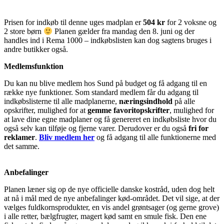
Prisen for indkøb til denne uges madplan er
504 kr
for 2 voksne og
2 store børn
Planen gælder fra mandag den 8. juni og der
handles ind i Rema 1000 – indkøbslisten kan dog sagtens bruges i
andre butikker også.
Medlemsfunktion
Du kan nu blive medlem hos Sund på budget og få adgang til en
række nye funktioner. Som standard medlem får du adgang til
indkøbslisterne til alle madplanerne,
næringsindhold
på alle
opskrifter, mulighed for at
gemme favoritopskrifter
, mulighed for
at lave dine egne madplaner og få genereret en indkøbsliste hvor du
også selv kan tilføje og fjerne varer. Derudover er du også
fri for
reklamer
.
Bliv medlem her
og få adgang til alle funktionerne med
det samme.
Anbefalinger
Planen læner sig op de nye officielle danske kostråd, uden dog helt
at nå i mål med de nye anbefalinger kød-området. Det vil sige, at der
vælges fuldkornsprodukter, en vis andel grøntsager (og gerne grove)
i alle retter, bælgfrugter, magert kød samt en smule fisk. Den ene