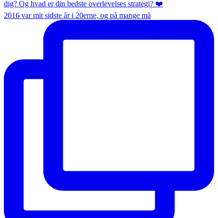
2016 var mit sidste år i 20erne, og på mange må