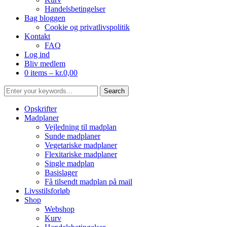
Handelsbetingelser
Bag bloggen
Cookie og privatlivspolitik
Kontakt
FAQ
Log ind
Bliv medlem
0 items –
kr.
0,00
Opskrifter
Madplaner
Vejledning til madplan
Sunde madplaner
Vegetariske madplaner
Flexitariske madplaner
Single madplan
Basislager
Få tilsendt madplan på mail
Livsstilsforløb
Shop
Webshop
Kurv