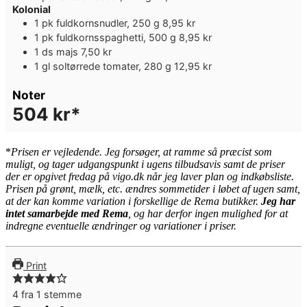
Kolonial
1
pk
fuldkornsnudler, 250 g
8,95 kr
1
pk
fuldkornsspaghetti, 500 g
8,95 kr
1
ds
majs
7,50 kr
1
gl
soltørrede tomater, 280 g
12,95 kr
Noter
504 kr*
*
Pris
en er vejledende. Jeg forsøger, at ramme så præcist som
muligt, og tager udgangspunkt i ugens tilbudsavis samt de priser
der er opgivet fredag på vigo.dk når jeg laver plan og indkøbsliste.
Prisen på grønt, mælk, etc. ændres sommetider i løbet af ugen samt,
at der kan komme variation i forskellige de Rema butikker.
Jeg har
intet samarbejde med Rema
, og har derfor ingen mulighed for at
indregne eventuelle ændringer og variationer i priser.
Print
4
fra 1 stemme