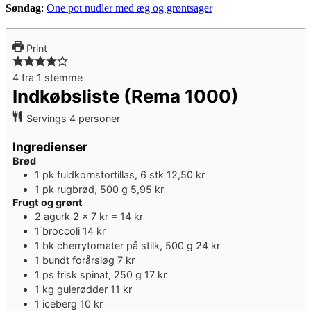
Søndag
:
One pot nudler med æg og grøntsager
Print
4
fra 1 stemme
Indkøbsliste (Rema 1000)
Servings
4
personer
Ingredienser
Brød
1
pk
fuldkornstortillas, 6 stk
12,50 kr
1
pk
rugbrød, 500 g
5,95 kr
Frugt og grønt
2
agurk
2 x 7 kr = 14 kr
1
broccoli
14 kr
1
bk
cherrytomater på stilk, 500 g
24 kr
1
bundt
forårsløg
7 kr
1
ps
frisk spinat, 250 g
17 kr
1
kg
gulerødder
11 kr
1
iceberg
10 kr