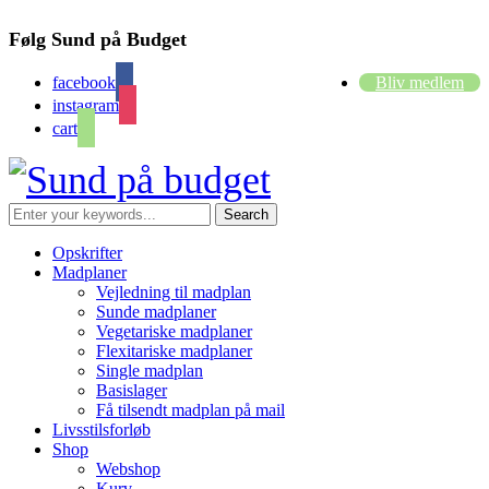
Følg Sund på Budget
facebook
Bliv medlem
instagram
cart
Opskrifter
Madplaner
Vejledning til madplan
Sunde madplaner
Vegetariske madplaner
Flexitariske madplaner
Single madplan
Basislager
Få tilsendt madplan på mail
Livsstilsforløb
Shop
Webshop
Kurv