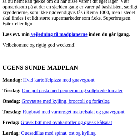
så du nemt kan tjekke om du har disse varer i dit eget lager Vær
opmærksom på at der en sjælden gang er varer på basislisten, særligt
krydderierne, som ikke nødvendigvis fås i Rema 1000, men i stedet
skal findes i et lidt større supermarkeder som f.eks. Superbrugsen,
Føtex eller lign.
Læs evt. min
vejledning til madplanerne
inden du går igang
.
Velbekomme og rigtig god weekend!
UGENS SUNDE MADPLAN
Mandag:
Hvid kartoffelpizza med gnavegrønt
Tirsdag:
One pot pasta med pepperoni og soltørrede tomater
Onsdag:
Grovtærte med kylling, broccoli og forårsløg
Torsdag:
Rugbrød med varmrøget makrelsalat og gnavegrønt
Fredag:
Græsk bøf med ovnkartofler og græsk kålsalat
Lørdag
:
Quesadillas med spinat, ost og kylling