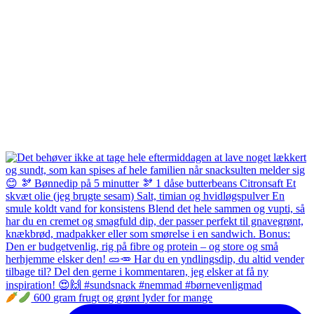
600 gram frugt og grønt lyder for mange