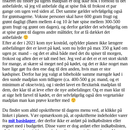
fiskeret du finder på ugens madplan er dog ikke nok i forhold til det
anbefalede, så jeg vil anbefale dig at spise fisk til frokost et par
gange om ugen ved siden af. Det samme gælder selvfølgelig også
for grøntsagerne. Voksne personer skal have 600 gram frugt og
grønt dagligt (Børn mellem 4 og 10 år bør spise mellem 300-500
gram frugt og grønt om dagen), og derfor gælder det selvfølgelig om
at spise grønt til dagens andre måltider, for at få dækket det
anbefalede
Efter at der i 2021 kom nye kostråd, opfylder planen ikke længere
anbefalinger der er lavet på kød, som nu lyder på max 350 g kød om
ugen pr. mand – og det er altså både med det du spiser til morgen,
frokost og aften der er talt med her. Jeg ved at det er et ret stort skridt
for mange, at skære så meget ned på kødet, og det er ikke noget man
bare lige gør fra den ene dag til den anden, hvis man er stor
kødspiser. Derfor har jeg valgt at bibeholde samme mængde kød i
den sunde madplan som tidligere (ca. 400-500 g pr. mand, og et
minimum af okse/svin), og i stedet lavet en flexitarisk madplan til
dem, der klar til at leve efter de nye anbefalinger. Og er man klar til
at sige helt farvel til kødet, er der selvfølgelig også den vegetariske
madplan man kan prøve kræfter med
Du finder som altid opskrifterne til dagens menu ved, at klikke på
linket i planen. Vær opmærksom på, at opskrifterne indeholder varer
fra
mit basislager
, der derfor ikke er anført på indkøbslisten eller
regnet med i budgettet. Disse varer er dog anført efter indkøbslisten,