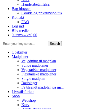
Handelsbetingelser
Bag bloggen
Cookie og privatlivspolitik
Kontakt
FAQ
Log ind
Bliv medlem
0 items –
kr.
0,00
Opskrifter
Madplaner
Vejledning til madplan
Sunde madplaner
Vegetariske madplaner
Flexitariske madplaner
Single madplan
Basislager
Få tilsendt madplan på mail
Livsstilsforløb
Shop
Webshop
Kurv