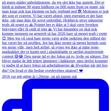
2016 var mit sidste år i 20erne, og på mange må