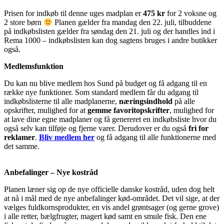
Prisen for indkøb til denne uges madplan er
475 kr
for 2 voksne og
2 store børn
Planen gælder fra mandag den 22. juli, tilbuddene
på indkøbslisten gælder fra søndag den 21. juli og der handles ind i
Rema 1000 – indkøbslisten kan dog sagtens bruges i andre butikker
også.
Medlemsfunktion
Du kan nu blive medlem hos Sund på budget og få adgang til en
række nye funktioner. Som standard medlem får du adgang til
indkøbslisterne til alle madplanerne,
næringsindhold
på alle
opskrifter, mulighed for at
gemme favoritopskrifter
, mulighed for
at lave dine egne madplaner og få genereret en indkøbsliste hvor du
også selv kan tilføje og fjerne varer. Derudover er du også
fri for
reklamer
.
Bliv medlem her
og få adgang til alle funktionerne med
det samme.
Anbefalinger – Nye kostråd
Planen læner sig op de nye officielle danske kostråd, uden dog helt
at nå i mål med de nye anbefalinger kød-området. Det vil sige, at der
vælges fuldkornsprodukter, en vis andel grøntsager (og gerne grove)
i alle retter, bælgfrugter, magert kød samt en smule fisk. Den ene