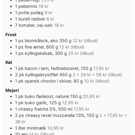
1
pebermix
18 kr
1
potte
purløg
9 kr
1
bundt
radiser
8 kr
7
tomater, vej-selv
18 kr
Frost
1
ps
blomkålsris, øko 350 g
12 kr (tilbud)
1
ps
fine ærter, 600 g
12 kr (tilbud)
1
ps
kyllingekebab, 300 g
25 kr (tilbud)
Køl
1
pk
bacon i tern, fedtreduceret, 150 g
17,95 kr
2
pk
kyllingebrystfilet 450 g
2 x 29 kr = 58 kr (tilbud)
1
pk
spansk chorizo i skiver, 80 g
10 kr (tilbud)
Mejeri
1
pk
buko flødeost, naturel 150 g
20,95 kr
1
pk
buko garlic, 125 g
12,95 kr
1
cheasy fraiche 5%, 500 ml
17,95 kr
2
ps
cheasy revet mozzarella 13%, 150 g
2 x 17,95 kr =
36 kr
1
liter
minimælk
10,95 kr
10
æg
14 kr (tilbud)