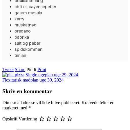
bouillonterning
chili el. cayennepeber
garam masala
karry
muskatnød
oregano
paprika
salt og peber
spidskommen
timian
Tweet
Share
Pin It
Print
Single ugeplan uge 29, 2024
Flexitarisk madplan uge 30, 2024
Skriv en kommentar
Din e-mailadresse vil ikke blive publiceret.
Krævede felter er
markeret med
*
Opskrift Vurdering