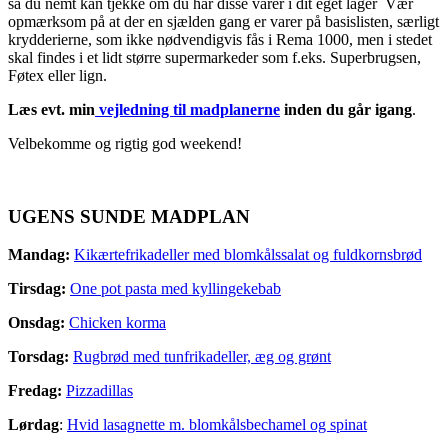
så du nemt kan tjekke om du har disse varer i dit eget lager Vær
opmærksom på at der en sjælden gang er varer på basislisten, særligt
krydderierne, som ikke nødvendigvis fås i Rema 1000, men i stedet
skal findes i et lidt større supermarkeder som f.eks. Superbrugsen,
Føtex eller lign.
Læs evt. min
vejledning til madplanerne
inden du går igang
.
Velbekomme og rigtig god weekend!
UGENS SUNDE MADPLAN
Mandag:
Kikærtefrikadeller med blomkålssalat og fuldkornsbrød
Tirsdag:
One pot pasta med kyllingekebab
Onsdag:
Chicken korma
Torsdag:
Rugbrød med tunfrikadeller, æg og grønt
Fredag:
Pizzadillas
Lørdag
:
Hvid lasagnette m. blomkålsbechamel og spinat