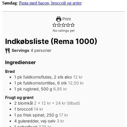
Søndag
:
Pasta med bacon, broccoli og ærter
Print
No ratings yet
Indkøbsliste (Rema 1000)
Servings
4
personer
Ingredienser
Brød
1
pk
fuldkornsflutes, 2 stk øko
12 kr
1
pk
fuldkornstortillas, 6 stk
12,50 kr
1
pk
rugbrød, 500 g
6,95 kr
Frugt og grønt
2
blomkål
2 x 12 kr = 24 kr (tilbud)
1
broccoli
14 kr
1
ps
frisk spinat, 250 g
17 kr
4
gulerødder, vej-selv
3 kr
1
peberfrugt
7,25 kr