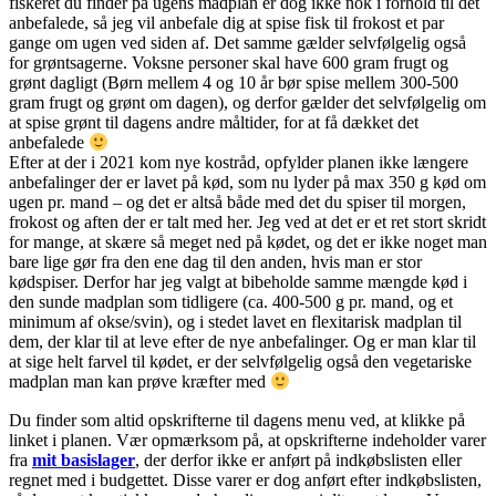
fiskeret du finder på ugens madplan er dog ikke nok i forhold til det
anbefalede, så jeg vil anbefale dig at spise fisk til frokost et par
gange om ugen ved siden af. Det samme gælder selvfølgelig også
for grøntsagerne. Voksne personer skal have 600 gram frugt og
grønt dagligt (Børn mellem 4 og 10 år bør spise mellem 300-500
gram frugt og grønt om dagen), og derfor gælder det selvfølgelig om
at spise grønt til dagens andre måltider, for at få dækket det
anbefalede
Efter at der i 2021 kom nye kostråd, opfylder planen ikke længere
anbefalinger der er lavet på kød, som nu lyder på max 350 g kød om
ugen pr. mand – og det er altså både med det du spiser til morgen,
frokost og aften der er talt med her. Jeg ved at det er et ret stort skridt
for mange, at skære så meget ned på kødet, og det er ikke noget man
bare lige gør fra den ene dag til den anden, hvis man er stor
kødspiser. Derfor har jeg valgt at bibeholde samme mængde kød i
den sunde madplan som tidligere (ca. 400-500 g pr. mand, og et
minimum af okse/svin), og i stedet lavet en flexitarisk madplan til
dem, der klar til at leve efter de nye anbefalinger. Og er man klar til
at sige helt farvel til kødet, er der selvfølgelig også den vegetariske
madplan man kan prøve kræfter med
Du finder som altid opskrifterne til dagens menu ved, at klikke på
linket i planen. Vær opmærksom på, at opskrifterne indeholder varer
fra
mit basislager
, der derfor ikke er anført på indkøbslisten eller
regnet med i budgettet. Disse varer er dog anført efter indkøbslisten,