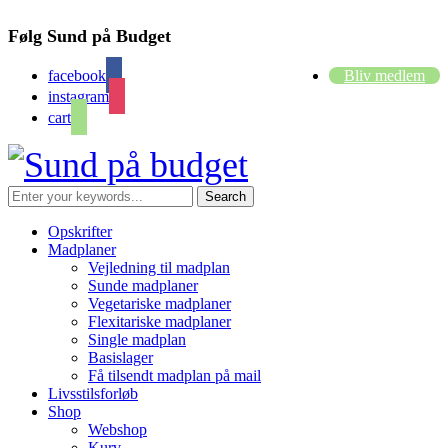
Følg Sund på Budget
facebook
Bliv medlem
instagram
cart
Opskrifter
Madplaner
Vejledning til madplan
Sunde madplaner
Vegetariske madplaner
Flexitariske madplaner
Single madplan
Basislager
Få tilsendt madplan på mail
Livsstilsforløb
Shop
Webshop
Kurv