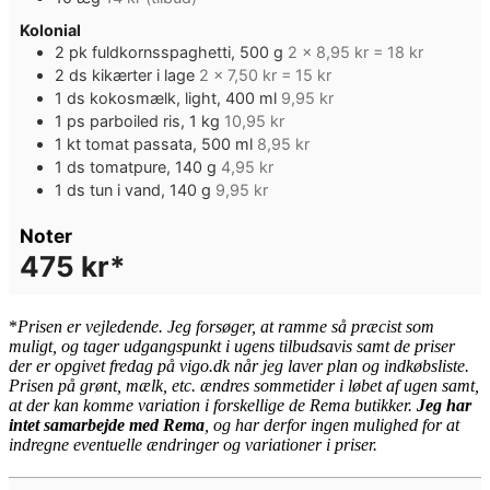
Kolonial
2
pk
fuldkornsspaghetti, 500 g
2 x 8,95 kr = 18 kr
2
ds
kikærter i lage
2 x 7,50 kr = 15 kr
1
ds
kokosmælk, light, 400 ml
9,95 kr
1
ps
parboiled ris, 1 kg
10,95 kr
1
kt
tomat passata, 500 ml
8,95 kr
1
ds
tomatpure, 140 g
4,95 kr
1
ds
tun i vand, 140 g
9,95 kr
Noter
475 kr*
*
Pris
en er vejledende. Jeg forsøger, at ramme så præcist som
muligt, og tager udgangspunkt i ugens tilbudsavis samt de priser
der er opgivet fredag på vigo.dk når jeg laver plan og indkøbsliste.
Prisen på grønt, mælk, etc. ændres sommetider i løbet af ugen samt,
at der kan komme variation i forskellige de Rema butikker.
Jeg har
intet samarbejde med Rema
, og har derfor ingen mulighed for at
indregne eventuelle ændringer og variationer i priser.