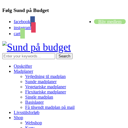
Følg Sund på Budget
facebook
Bliv medlem
instagram
cart
Opskrifter
Madplaner
Vejledning til madplan
Sunde madplaner
Vegetariske madplaner
Flexitariske madplaner
Single madplan
Basislager
Få tilsendt madplan på mail
Livsstilsforløb
Shop
Webshop
Kurv