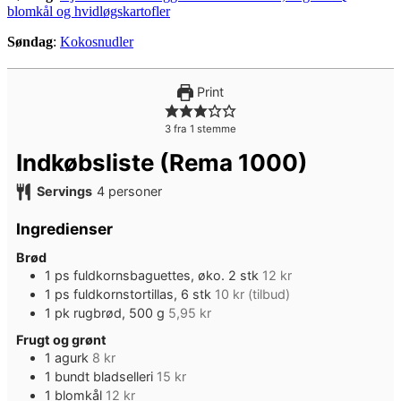
blomkål og hvidløgskartofler
Søndag
:
Kokosnudler
Print
3
fra 1 stemme
Indkøbsliste (Rema 1000)
Servings
4
personer
Ingredienser
Brød
1
ps
fuldkornsbaguettes, øko. 2 stk
12 kr
1
ps
fuldkornstortillas, 6 stk
10 kr (tilbud)
1
pk
rugbrød, 500 g
5,95 kr
Frugt og grønt
1
agurk
8 kr
1
bundt
bladselleri
15 kr
1
blomkål
12 kr