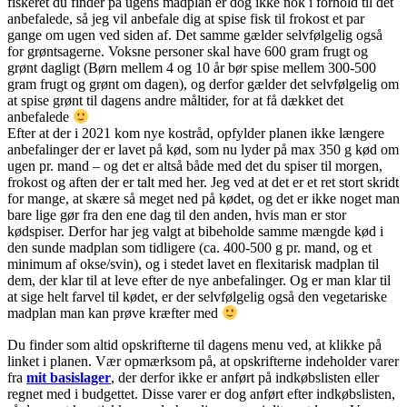
fiskeret du finder på ugens madplan er dog ikke nok i forhold til det
anbefalede, så jeg vil anbefale dig at spise fisk til frokost et par
gange om ugen ved siden af. Det samme gælder selvfølgelig også
for grøntsagerne. Voksne personer skal have 600 gram frugt og
grønt dagligt (Børn mellem 4 og 10 år bør spise mellem 300-500
gram frugt og grønt om dagen), og derfor gælder det selvfølgelig om
at spise grønt til dagens andre måltider, for at få dækket det
anbefalede
Efter at der i 2021 kom nye kostråd, opfylder planen ikke længere
anbefalinger der er lavet på kød, som nu lyder på max 350 g kød om
ugen pr. mand – og det er altså både med det du spiser til morgen,
frokost og aften der er talt med her. Jeg ved at det er et ret stort skridt
for mange, at skære så meget ned på kødet, og det er ikke noget man
bare lige gør fra den ene dag til den anden, hvis man er stor
kødspiser. Derfor har jeg valgt at bibeholde samme mængde kød i
den sunde madplan som tidligere (ca. 400-500 g pr. mand, og et
minimum af okse/svin), og i stedet lavet en flexitarisk madplan til
dem, der klar til at leve efter de nye anbefalinger. Og er man klar til
at sige helt farvel til kødet, er der selvfølgelig også den vegetariske
madplan man kan prøve kræfter med
Du finder som altid opskrifterne til dagens menu ved, at klikke på
linket i planen. Vær opmærksom på, at opskrifterne indeholder varer
fra
mit basislager
, der derfor ikke er anført på indkøbslisten eller
regnet med i budgettet. Disse varer er dog anført efter indkøbslisten,