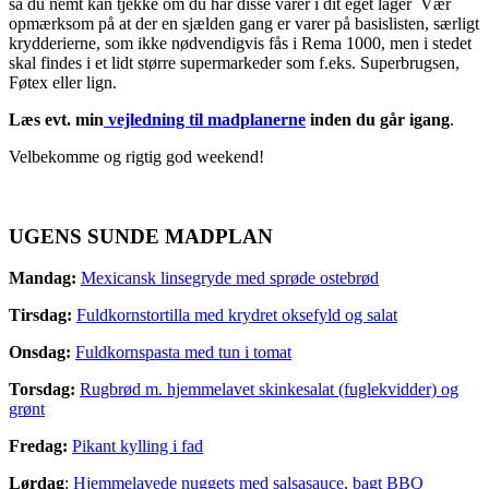
så du nemt kan tjekke om du har disse varer i dit eget lager Vær
opmærksom på at der en sjælden gang er varer på basislisten, særligt
krydderierne, som ikke nødvendigvis fås i Rema 1000, men i stedet
skal findes i et lidt større supermarkeder som f.eks. Superbrugsen,
Føtex eller lign.
Læs evt. min
vejledning til madplanerne
inden du går igang
.
Velbekomme og rigtig god weekend!
UGENS SUNDE MADPLAN
Mandag:
Mexicansk linsegryde med sprøde ostebrød
Tirsdag:
Fuldkornstortilla med krydret oksefyld og salat
Onsdag:
Fuldkornspasta med tun i tomat
Torsdag:
Rugbrød m. hjemmelavet skinkesalat (fuglekvidder) og
grønt
Fredag:
Pikant kylling i fad
Lørdag
:
Hjemmelavede nuggets med salsasauce, bagt BBQ