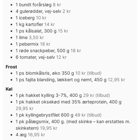
1
bundt
forårsløg
8 kr
4
gulerødder, vej-selv
2 kr
1
iceberg
10 kr
1
kg
kartofler
14 kr
1
ps
kålsalat, 300 g
15 kr
1
lime
3,50 kr
1
pebermix
18 kr
1
røde snackpeber, 500 g
18 kr
6
tomater, vej-selv
12 kr
Frost
1
ps
blomkålsris, øko 350 g
10 kr (tilbud)
1
ps
fajita blanding, lækkert og nemt, 450 g
12,95 kr
Køl
1
pk
hakket kylling 3-7%, 400 g
29 kr (tilbud)
1
pk
hakket oksekød med 35% ærteprotein, 400 g
29,95 kr
1
pk
kyllingebrystfilet 600 g
49 kr (tilbud)
1
pk
pålægsmix, 400 g. (med skinke – kan erstattes m.
skinketern)
19,95 kr
4
æg
16,95 kr