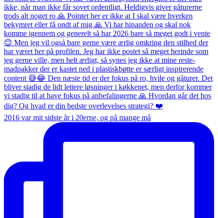
2016 var mit sidste år i 20erne, og på mange må