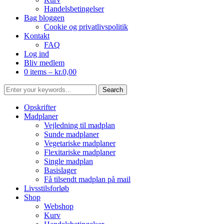
Handelsbetingelser
Bag bloggen
Cookie og privatlivspolitik
Kontakt
FAQ
Log ind
Bliv medlem
0 items –
kr.
0,00
Opskrifter
Madplaner
Vejledning til madplan
Sunde madplaner
Vegetariske madplaner
Flexitariske madplaner
Single madplan
Basislager
Få tilsendt madplan på mail
Livsstilsforløb
Shop
Webshop
Kurv