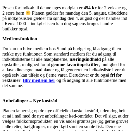
Prisen for indkøb til denne uges madplan er
454 kr
for 2 voksne og
2 store børn
Planen gælder fra mandag den 5. august, tilbuddene
på indkøbslisten gælder fra søndag den 4. august og der handles ind
i Rema 1000 – indkøbslisten kan dog sagtens bruges i andre
butikker også.
Medlemsfunktion
Du kan nu blive medlem hos Sund på budget og få adgang til en
række nye funktioner. Som standard medlem får du adgang til
indkøbslisterne til alle madplanerne,
næringsindhold
på alle
opskrifter, mulighed for at
gemme favoritopskrifter
, mulighed for
at lave dine egne madplaner og få genereret en indkøbsliste hvor du
også selv kan tilføje og fjerne varer. Derudover er du også
fri for
reklamer
.
Bliv medlem her
og få adgang til alle funktionerne med
det samme.
Anbefalinger – Nye kostråd
Planen læner sig op de nye officielle danske kostråd, uden dog helt
at nå i mål med de nye anbefalinger kød-området. Det vil sige, at der
vælges fuldkornsprodukter, en vis andel grøntsager (og gerne grove)
i alle retter, bælgfrugter, magert kød samt en smule fisk. Den ene