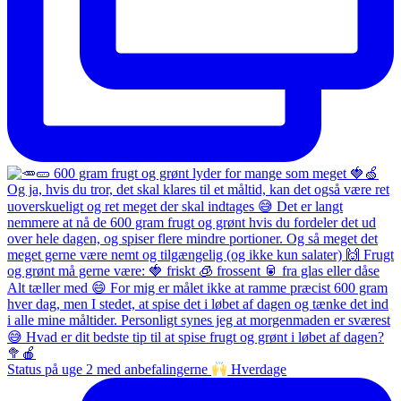
Status på uge 2 med anbefalingerne
Hverdage