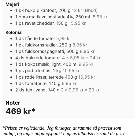
Mejeri
1
bk
buko pikantost, 200 g
12 kr (tilbud)
1
oma madlavningsfløde 4%, 250 mL
8,95 kr
1
ps
revet cheddar, 150 g
15,95 kr
Kolonial
1
ds
flåede tomater
5,95 kr
1
pk
fuldkornsnudler, 250 g
8,95 kr
1
ps
fuldkornsspaghetti, 500 g
8,95 kr
4
ds
hakkede tomater
4 x 5,95 kr = 24 kr
1
ds
kokosmælk, light, 400 ml
9,95 kr
1
ps
parboiled ris, 1 kg
10,95 kr
1
ps
røde linser, tørrede 400 g
16,95 kr
1
ds
tomatpure, 140 g
6,95 kr
2
ds
tun i vand, 140 g
2 x 9,95 kr = 20 kr
Noter
469 kr*
*
Pris
en er vejledende. Jeg forsøger, at ramme så præcist som
muligt, og tager udgangspunkt i ugens tilbudsavis samt de priser