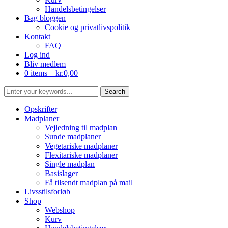
Handelsbetingelser
Bag bloggen
Cookie og privatlivspolitik
Kontakt
FAQ
Log ind
Bliv medlem
0 items –
kr.
0,00
Opskrifter
Madplaner
Vejledning til madplan
Sunde madplaner
Vegetariske madplaner
Flexitariske madplaner
Single madplan
Basislager
Få tilsendt madplan på mail
Livsstilsforløb
Shop
Webshop
Kurv