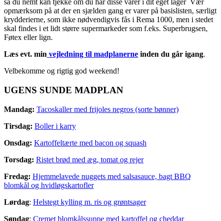
så du nemt kan tjekke om du har disse varer i dit eget lager Vær
opmærksom på at der en sjælden gang er varer på basislisten, særligt
krydderierne, som ikke nødvendigvis fås i Rema 1000, men i stedet
skal findes i et lidt større supermarkeder som f.eks. Superbrugsen,
Føtex eller lign.
Læs evt. min
vejledning til madplanerne
inden du går igang
.
Velbekomme og rigtig god weekend!
UGENS SUNDE MADPLAN
Mandag:
Tacoskaller med frijoles negros (sorte bønner)
Tirsdag:
Boller i karry
Onsdag:
Kartoffeltærte med bacon og squash
Torsdag:
Ristet brød med æg, tomat og rejer
Fredag:
Hjemmelavede nuggets med salsasauce, bagt BBQ
blomkål og hvidløgskartofler
Lørdag
:
Helstegt kylling m. ris og grøntsager
Søndag
:
Cremet blomkålssuppe med kartoffel og cheddar