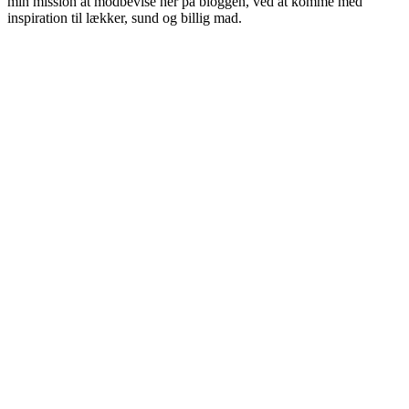
min mission at modbevise her på bloggen, ved at komme med
inspiration til lækker, sund og billig mad.