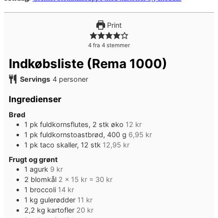
Print
4
fra
4
stemmer
Indkøbsliste (Rema 1000)
Servings
4
personer
Ingredienser
Brød
1
pk
fuldkornsflutes, 2 stk øko
12 kr
1
pk
fuldkornstoastbrød, 400 g
6,95 kr
1
pk
taco skaller, 12 stk
12,95 kr
Frugt og grønt
1
agurk
9 kr
2
blomkål
2 x 15 kr = 30 kr
1
broccoli
14 kr
1
kg
gulerødder
11 kr
2,2
kg
kartofler
20 kr