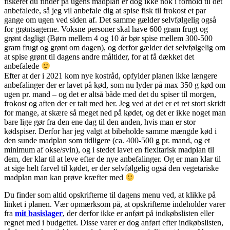
fiskeret du finder på ugens madplan er dog ikke nok i forhold til det
anbefalede, så jeg vil anbefale dig at spise fisk til frokost et par
gange om ugen ved siden af. Det samme gælder selvfølgelig også
for grøntsagerne. Voksne personer skal have 600 gram frugt og
grønt dagligt (Børn mellem 4 og 10 år bør spise mellem 300-500
gram frugt og grønt om dagen), og derfor gælder det selvfølgelig om
at spise grønt til dagens andre måltider, for at få dækket det
anbefalede
Efter at der i 2021 kom nye kostråd, opfylder planen ikke længere
anbefalinger der er lavet på kød, som nu lyder på max 350 g kød om
ugen pr. mand – og det er altså både med det du spiser til morgen,
frokost og aften der er talt med her. Jeg ved at det er et ret stort skridt
for mange, at skære så meget ned på kødet, og det er ikke noget man
bare lige gør fra den ene dag til den anden, hvis man er stor
kødspiser. Derfor har jeg valgt at bibeholde samme mængde kød i
den sunde madplan som tidligere (ca. 400-500 g pr. mand, og et
minimum af okse/svin), og i stedet lavet en flexitarisk madplan til
dem, der klar til at leve efter de nye anbefalinger. Og er man klar til
at sige helt farvel til kødet, er der selvfølgelig også den vegetariske
madplan man kan prøve kræfter med
Du finder som altid opskrifterne til dagens menu ved, at klikke på
linket i planen. Vær opmærksom på, at opskrifterne indeholder varer
fra
mit basislager
, der derfor ikke er anført på indkøbslisten eller
regnet med i budgettet. Disse varer er dog anført efter indkøbslisten,