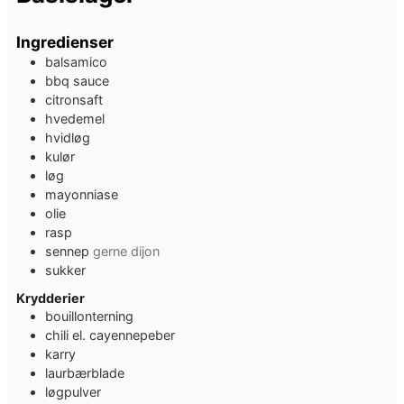
Ingredienser
balsamico
bbq sauce
citronsaft
hvedemel
hvidløg
kulør
løg
mayonniase
olie
rasp
sennep
gerne dijon
sukker
Krydderier
bouillonterning
chili el. cayennepeber
karry
laurbærblade
løgpulver