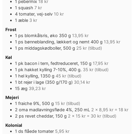
1
pebermix
18 kr
1
squash
7 kr
4
tomater, vej-selv
10 kr
1
æble
3 kr
Frost
1
ps
blomkålsris, øko 350 g
13,95 kr
1
ps
bønneblanding, lækkert og nemt 400 g
13,95 kr
1
ps
middagskødboller, 500 g
25 kr (tilbud)
Køl
1
pk
bacon i tern, fedtreduceret, 150 g
17,95 kr
1
pk
hakket kylling 7-10%, 400 g.
35 kr (tilbud)
1
hel kylling, 1350 g
45 kr (tilbud)
1
bt
rejer i lage (350 g/170 g)
30,14 kr
15
æg
39,23 kr
Mejeri
1
fraiche 9%, 500 g
15 kr (tilbud)
2
oma madlavningsfløde 4%, 250 mL
2 x 8,95 kr = 18 kr
2
ps
revet cheddar, 150 g
2 x 15 kr = 30 kr (tilbud)
Kolonial
1
ds
flåede tomater
5,95 kr