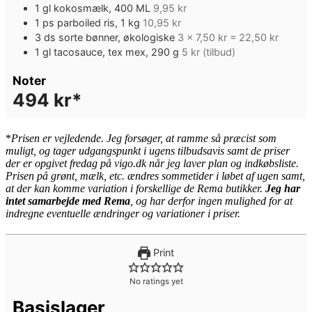
1
gl
kokosmælk, 400 ML
9,95 kr
1
ps
parboiled ris, 1 kg
10,95 kr
3
ds
sorte bønner, økologiske
3 x 7,50 kr = 22,50 kr
1
gl
tacosauce, tex mex, 290 g
5 kr (tilbud)
Noter
494 kr*
*
Pris
en er vejledende. Jeg forsøger, at ramme så præcist som
muligt, og tager udgangspunkt i ugens tilbudsavis samt de priser
der er opgivet fredag på vigo.dk når jeg laver plan og indkøbsliste.
Prisen på grønt, mælk, etc. ændres sommetider i løbet af ugen samt,
at der kan komme variation i forskellige de Rema butikker.
Jeg har
intet samarbejde med Rema
, og har derfor ingen mulighed for at
indregne eventuelle ændringer og variationer i priser.
Print
No ratings yet
Basislager