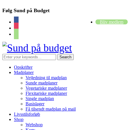
Følg Sund på Budget
facebook
Bliv medlem
instagram
cart
Opskrifter
Madplaner
Vejledning til madplan
Sunde madplaner
Vegetariske madplaner
Flexitariske madplaner
Single madplan
Basislager
Få tilsendt madplan på mail
Livsstilsforløb
Shop
Webshop
Kurv