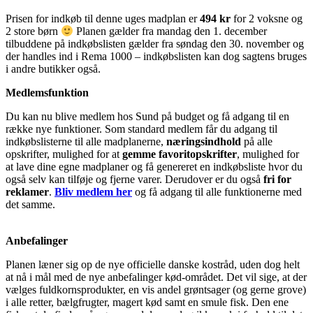
Prisen for indkøb til denne uges madplan er
494 kr
for 2 voksne og
2 store børn
Planen gælder fra mandag den 1. december
tilbuddene på indkøbslisten gælder fra søndag den 30. november og
der handles ind i Rema 1000 – indkøbslisten kan dog sagtens bruges
i andre butikker også.
Medlemsfunktion
Du kan nu blive medlem hos Sund på budget og få adgang til en
række nye funktioner. Som standard medlem får du adgang til
indkøbslisterne til alle madplanerne,
næringsindhold
på alle
opskrifter, mulighed for at
gemme favoritopskrifter
, mulighed for
at lave dine egne madplaner og få genereret en indkøbsliste hvor du
også selv kan tilføje og fjerne varer. Derudover er du også
fri for
reklamer
.
Bliv medlem her
og få adgang til alle funktionerne med
det samme.
Anbefalinger
Planen læner sig op de nye officielle danske kostråd, uden dog helt
at nå i mål med de nye anbefalinger kød-området. Det vil sige, at der
vælges fuldkornsprodukter, en vis andel grøntsager (og gerne grove)
i alle retter, bælgfrugter, magert kød samt en smule fisk. Den ene