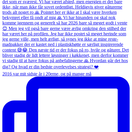
2016 var mit sidste år i 20erne, og på mange må