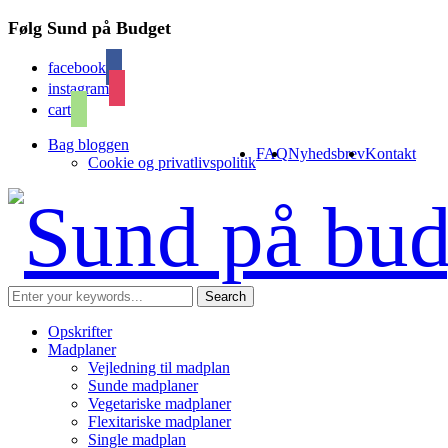
Følg Sund på Budget
facebook
instagram
cart
Bag bloggen
FAQ
Nyhedsbrev
Kontakt
Cookie og privatlivspolitik
Opskrifter
Madplaner
Vejledning til madplan
Sunde madplaner
Vegetariske madplaner
Flexitariske madplaner
Single madplan