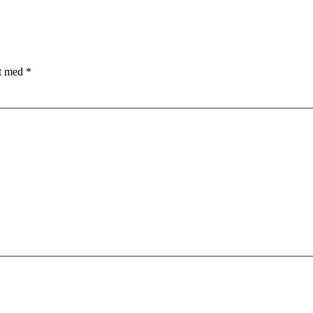
et med
*