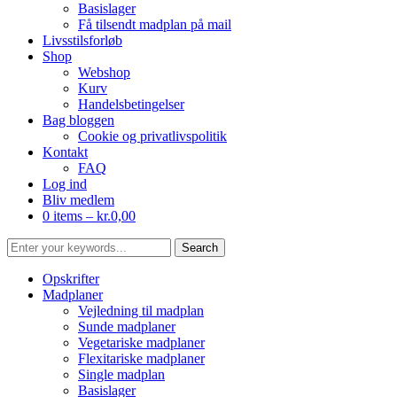
Basislager
Få tilsendt madplan på mail
Livsstilsforløb
Shop
Webshop
Kurv
Handelsbetingelser
Bag bloggen
Cookie og privatlivspolitik
Kontakt
FAQ
Log ind
Bliv medlem
0 items –
kr.
0,00
Opskrifter
Madplaner
Vejledning til madplan
Sunde madplaner
Vegetariske madplaner
Flexitariske madplaner
Single madplan
Basislager