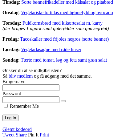
Tirsdag
:
Sorte bønnefrikadeller med kålsalat og pitabrød
Onsdag
:
Vegetariske tortillas med bønnefyld og avocado
Torsdag:
Fuldkornsbrød med kikærtesalat m. karry
(der bruges 1 agurk samt gulerødder som gnavegrønt)
Fredag
:
Tacoskaller med frijoles negros (sorte bønner)
Lørdag:
Vegetarlasagne med røde linser
Søndag
:
Tærte med tomat, løg og feta samt grøn salat
Ønsker du at se indkøbslisten?
Så
bliv medlem
og få adgang med det samme.
Brugernavn
Password
Remember Me
Glemt kodeord
Tweet
Share
Pin It
Print