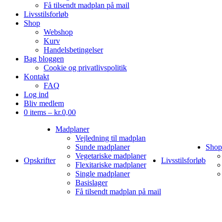
Få tilsendt madplan på mail
Livsstilsforløb
Shop
Webshop
Kurv
Handelsbetingelser
Bag bloggen
Cookie og privatlivspolitik
Kontakt
FAQ
Log ind
Bliv medlem
0 items –
kr.
0,00
Madplaner
Vejledning til madplan
Sunde madplaner
Shop
Vegetariske madplaner
Opskrifter
Livsstilsforløb
Flexitariske madplaner
Single madplaner
Basislager
Få tilsendt madplan på mail