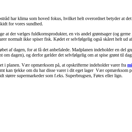
tråd har klima som hoved fokus, hvilket helt overordnet betyder at det 
skidt for vores sundhed.
ige at der vælges fuldkornsprodukter, en vis andel grøntsager (og gerne
tarer normalt ikke spiser fisk. Kødet er selvfølgelig også skåret helt u
 løbet af dagen, for at få det anbefalede. Madplanen indeholder en del 
om dagen), og derfor gælder det selvfølgelig om at spise grønt til dag
nket i planen. Vær opmærksom på, at opskrifterne indeholder varer fra
mi
nemt kan tjekke om du har disse varer i dit eget lager Vær opmærksom på 
idt større supermarkeder som f.eks. Superbrugsen, Føtex eller lign.