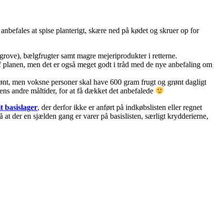
anbefales at spise planterigt, skære ned på kødet og skruer op for
 grove), bælgfrugter samt magre mejeriprodukter i retterne.
d af planen, men det er også meget godt i tråd med de nye anbefaling om
grønt, men voksne personer skal have 600 gram frugt og grønt dagligt
ens andre måltider, for at få dækket det anbefalede
t basislager
, der derfor ikke er anført på indkøbslisten eller regnet
at der en sjælden gang er varer på basislisten, særligt krydderierne,