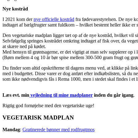
Nye kostråd
I 2021 kom der
nye officielle kostråd
fra fødevarestyrelsen. De nye kos
indtaget af bælgfrugter samt fuldkorn – hvilket bestemt heller ikke er 
Den vegetariske madplan ligger tæt op af de nye kostråd, hvilket vil s
Selvfølgelig springes kostrådet omkring indtaget af fisk over, da vege
at skære ned på kødet.
Med hensyn til grøntsagerne, er det vigtigt at man selv supplerer op i
(Børn mellem 4 og 10 år bør spise mellem 300-500 gram frugt og grønt 
Du finder som altid opskrifterne til dagens menu ved, at klikke på li
med i budgettet. Disse varer er dog anført efter indkøbslisten, så du 
som ikke nødvendigvis fås i Rema 1000, men i stedet skal findes i et l
Læs evt. min
vejledning til mine madplaner
inden du går igang
.
Rigtig god fornøjelse med den vegetariske uge!
VEGETARISK MADPLAN
Mandag
:
Gratinerede bønner med rodfrugtmos