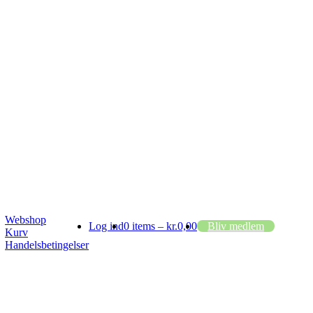
Webshop
Log ind
0 items –
kr.
0,00
Bliv medlem
Kurv
Handelsbetingelser