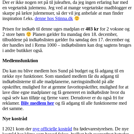
Der er ikke nogen ret på til juleaften, da jeg ingen erfaring har med
en vegetarisk julemenu. Jeg ved at mange vegetariske madblogger er
skarpe på lækre julemenuer, så der vil jeg anbefale at man finder
inspiration f.eks.
denne hos Stinna.dk
Prisen for indkøb til denne uges madplan er
403 kr
for 2 voksne og
2 store børn
Planen gælder fra mandag den 18. december,
tilbuddene på indkøbslisten gælder fra søndag den 17. december og
der handles ind i Rema 1000 – indkøbslisten kan dog sagtens bruges
i andre butikker også.
Medlemsfunktion
Du kan nu blive medlem hos Sund på budget og få adgang til en
række nye funktioner. Som standard medlem får du adgang til
indkøbslisterne til alle madplanerne, næringsindhold på alle
opskrifter, mulighed for at gemme favoritopskrifter, mulighed for at
lave dine egne madplaner og få genereret en indkøbsliste hvor du
også selv kan tilføje og fjerne varer. Derudover er du også fri for
reklamer.
Bliv medlem her
og få adgang til alle funktionerne med
det samme.
Nye kostråd
I 2021 kom der
nye officielle kostråd
fra fødevarestyrelsen. De nye