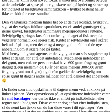
kostråd har klima som hoved fokus, hvilket helt overordnet betyder
at det anbefales at spise planterigt, skære ned på kødet og skruer op
for indtaget af bælgfrugter samt fuldkorn – hvilket bestemt heller
ikke er skidt for vores sundhed.
Den vegetariske madplan ligger tæt op af de nye kostråd, hvilket vil
sige at der vælges fuldkornsprodukter, en vis andel grøntsager (og
gerne grove), bælgfrugter samt magre mejeriprodukter i retterne.
Selvfølgelig springes kostrådet omkring indtaget af fisk over, da
vegetarer normalt ikke spiser fisk. Kødet er selvfølgelig også skåret
helt ud af planen, men det er også meget godt i tråd med de nye
anbefaling om at skære ned på kødet.
Med hensyn til grøntsagerne, er det vigtigt at man selv supplerer op i
løbet af dagen, for at få det anbefalede. Madplanen indeholder en
del grønt, men voksne personer skal have 600 gram frugt og grønt
dagligt (Børn mellem 4 og 10 år bør spise mellem 300-500 gram
frugt og grønt om dagen), og derfor gælder det selvfølgelig om at
spise grønt til dagens andre måltider, for at få dækket det anbefalede
Du finder som altid opskrifterne til dagens menu ved, at klikke på
linket i planen. Vær opmærksom på, at opskrifterne indeholder varer
fra
mit basislager
, der derfor ikke er anført på indkøbslisten eller
regnet med i budgettet. Disse varer er dog anført efter indkøbslisten,
så du nemt kan tjekke om du har disse varer i dit eget lager Vær
opmærksom på at der en sjælden gang er varer på basislisten, særligt