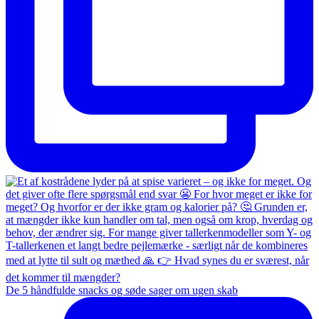
De 5 håndfulde snacks og søde sager om ugen skab