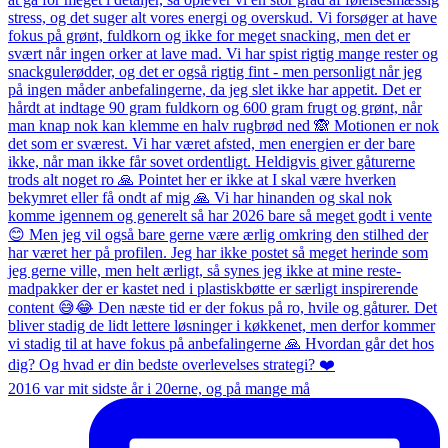
2016 var mit sidste år i 20erne, og på mange må