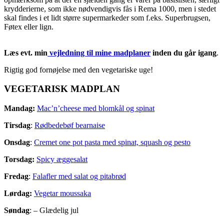
krydderierne, som ikke nødvendigvis fås i Rema 1000, men i stedet
skal findes i et lidt større supermarkeder som f.eks. Superbrugsen,
Føtex eller lign.
Læs evt. min
vejledning til mine madplaner
inden du går igang
.
Rigtig god fornøjelse med den vegetariske uge!
VEGETARISK MADPLAN
Mandag:
Mac’n’cheese med blomkål og spinat
Tirsdag
:
Rødbedebøf bearnaise
Onsdag
:
Cremet one pot pasta med spinat, squash og pesto
Torsdag:
Spicy æggesalat
Fredag
:
Falafler med salat og pitabrød
Lørdag:
Vegetar moussaka
Søndag
: – Glædelig jul