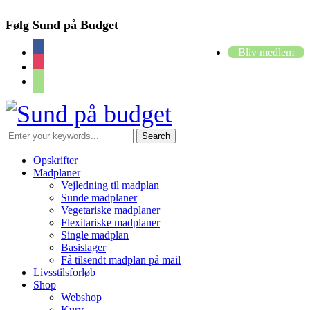
Følg Sund på Budget
facebook
Bliv medlem
instagram
cart
Opskrifter
Madplaner
Vejledning til madplan
Sunde madplaner
Vegetariske madplaner
Flexitariske madplaner
Single madplan
Basislager
Få tilsendt madplan på mail
Livsstilsforløb
Shop
Webshop
Kurv