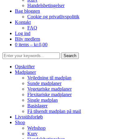
Handelsbetingelser
Bag bloggen
Cookie og privatlivspolitik
Kontakt
FAQ
Log ind
Bliv medlem
0 items –
kr.
0,00
Opskrifter
Madplaner
Vejledning til madplan
Sunde madplaner
Vegetariske madplaner
Flexitariske madplaner
Single madplan
Basislager
Få tilsendt madplan på mail
Livsstilsforløb
Shop
Webshop
Kurv