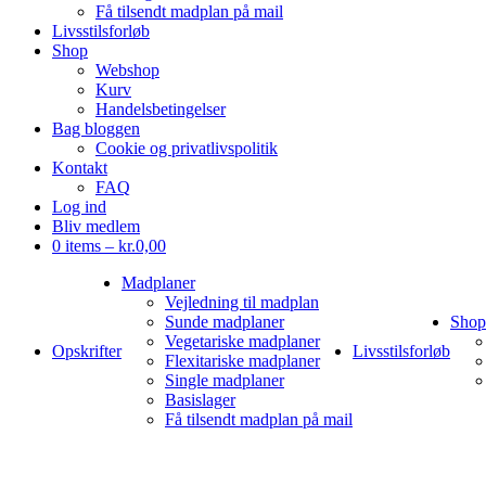
Få tilsendt madplan på mail
Livsstilsforløb
Shop
Webshop
Kurv
Handelsbetingelser
Bag bloggen
Cookie og privatlivspolitik
Kontakt
FAQ
Log ind
Bliv medlem
0 items –
kr.
0,00
Madplaner
Vejledning til madplan
Sunde madplaner
Shop
Vegetariske madplaner
Opskrifter
Livsstilsforløb
Flexitariske madplaner
Single madplaner
Basislager
Få tilsendt madplan på mail