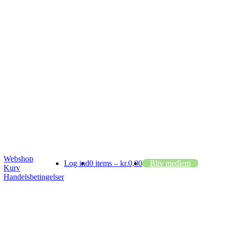
Webshop
Log ind
0 items –
kr.
0,00
Bliv medlem
Kurv
Handelsbetingelser