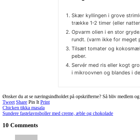
Skær kyllingen i grove strim
trække 1-2 timer (eller natten
Opvarm olien i en stor gryde.
rundt. (varm ikke for meget p
Tilsæt tomater og kokosmælk 
peber.
Servér med ris eller kogt gr
i mikroovnen og blandes i d
Ønsker du at se næringsindholdet på opskrifterne? Så bliv medlem o
Tweet
Share
Pin It
Print
Chicken tikka masala
Sundere fastelavnsboller med creme, æble og chokolade
10 Comments