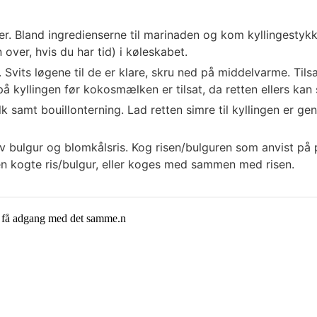
ler. Bland ingredienserne til marinaden og kom kyllingestyk
 over, hvis du har tid) i køleskabet.
 Svits løgene til de er klare, skru ned på middelvarme. Tils
å kyllingen før kokosmælken er tilsat, da retten ellers kan s
samt bouillonterning. Lad retten simre til kyllingen er ge
ov bulgur og blomkålsris. Kog risen/bulguren som anvist på
en kogte ris/bulgur, eller koges med sammen med risen.
g få adgang med det samme.n