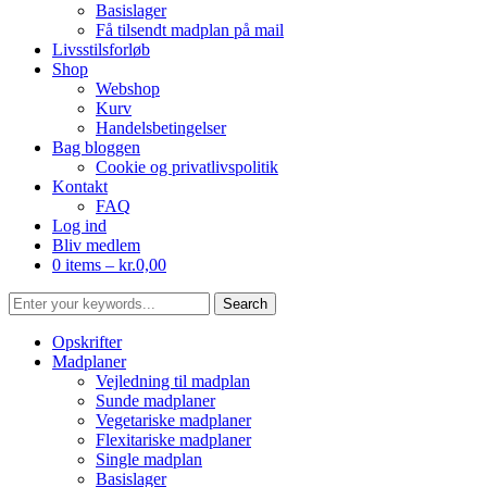
Basislager
Få tilsendt madplan på mail
Livsstilsforløb
Shop
Webshop
Kurv
Handelsbetingelser
Bag bloggen
Cookie og privatlivspolitik
Kontakt
FAQ
Log ind
Bliv medlem
0 items –
kr.
0,00
Opskrifter
Madplaner
Vejledning til madplan
Sunde madplaner
Vegetariske madplaner
Flexitariske madplaner
Single madplan
Basislager