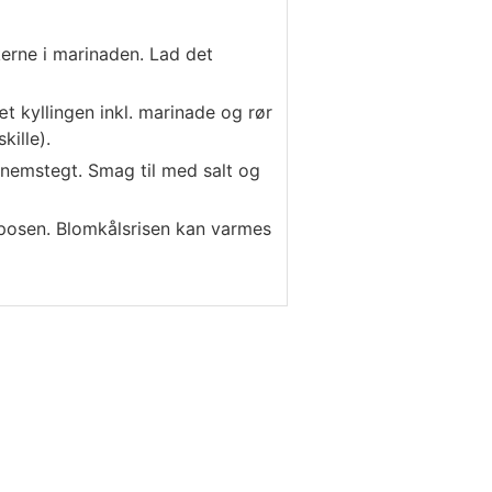
kerne i marinaden. Lad det
æt kyllingen inkl. marinade og rør
kille).
nnemstegt. Smag til med salt og
 posen. Blomkålsrisen kan varmes