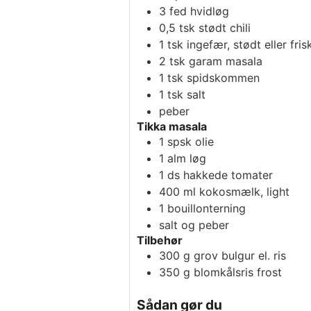
3
fed
hvidløg
0,5
tsk
stødt chili
1
tsk
ingefær, stødt eller fris
2
tsk
garam masala
1
tsk
spidskommen
1
tsk
salt
peber
Tikka masala
1
spsk
olie
1
alm løg
1
ds
hakkede tomater
400
ml
kokosmælk, light
1
bouillonterning
salt og peber
Tilbehør
300
g
grov bulgur el. ris
350
g
blomkålsris frost
Sådan gør du