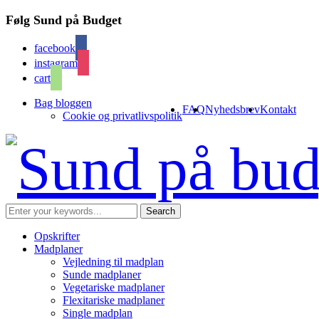
Følg Sund på Budget
facebook
instagram
cart
Bag bloggen
FAQ
Nyhedsbrev
Kontakt
Cookie og privatlivspolitik
Opskrifter
Madplaner
Vejledning til madplan
Sunde madplaner
Vegetariske madplaner
Flexitariske madplaner
Single madplan