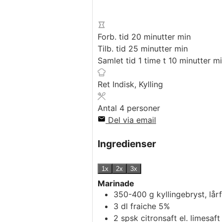
Forb. tid
20
minutter
min
Tilb. tid
25
minutter
min
Samlet tid
1
time
t
10
minutter
mi
Ret
Indisk, Kylling
Antal
4
personer
Del via email
Ingredienser
1x
2x
3x
Marinade
350-400
g
kyllingebryst, lårf
3
dl
fraiche 5%
2
spsk
citronsaft el. limesaft