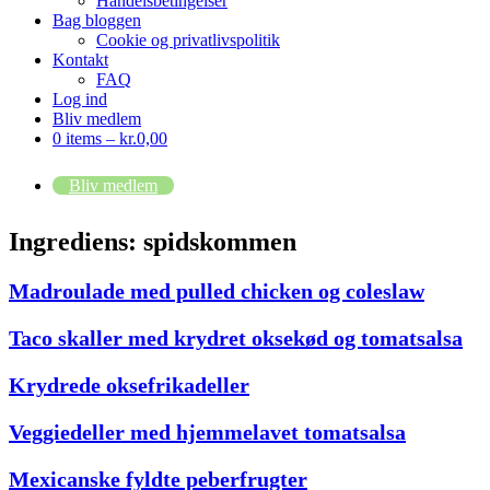
Handelsbetingelser
Bag bloggen
Cookie og privatlivspolitik
Kontakt
FAQ
Log ind
Bliv medlem
0 items –
kr.
0,00
Bliv medlem
Ingrediens:
spidskommen
Madroulade med pulled chicken og coleslaw
Taco skaller med krydret oksekød og tomatsalsa
Krydrede oksefrikadeller
Veggiedeller med hjemmelavet tomatsalsa
Mexicanske fyldte peberfrugter