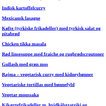
Indisk kartoffelcurry
Mexicansk lasagne
Køfte (tyrkiske frikadeller) med tyrkisk salat og
pitabrød
Chicken tikka masala
Rød linsesuppe med fraiche og rugbrødscroutoner
Gullash med grøn mos
Rajma – vegetarisk curry med kidneybønner
Vegetariske tortillas med bønnefyld
Vegetar moussaka
Kikærtefrikadeller m. hvidkålstzatziki og