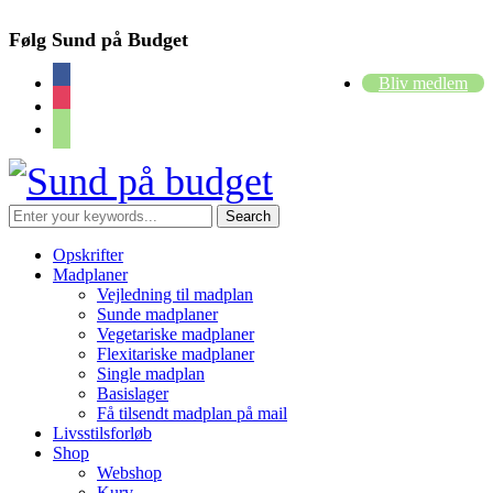
Følg Sund på Budget
facebook
Bliv medlem
instagram
cart
Opskrifter
Madplaner
Vejledning til madplan
Sunde madplaner
Vegetariske madplaner
Flexitariske madplaner
Single madplan
Basislager
Få tilsendt madplan på mail
Livsstilsforløb
Shop
Webshop
Kurv