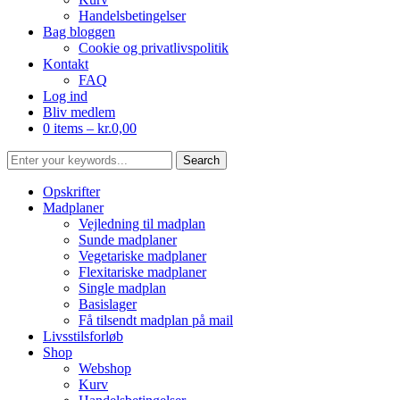
Handelsbetingelser
Bag bloggen
Cookie og privatlivspolitik
Kontakt
FAQ
Log ind
Bliv medlem
0 items –
kr.
0,00
Opskrifter
Madplaner
Vejledning til madplan
Sunde madplaner
Vegetariske madplaner
Flexitariske madplaner
Single madplan
Basislager
Få tilsendt madplan på mail
Livsstilsforløb
Shop
Webshop
Kurv