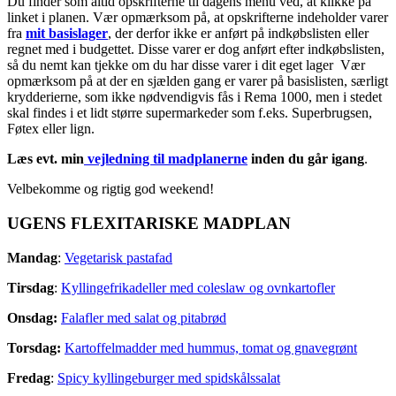
Du finder som altid opskrifterne til dagens menu ved, at klikke på
linket i planen. Vær opmærksom på, at opskrifterne indeholder varer
fra
mit basislager
, der derfor ikke er anført på indkøbslisten eller
regnet med i budgettet. Disse varer er dog anført efter indkøbslisten,
så du nemt kan tjekke om du har disse varer i dit eget lager Vær
opmærksom på at der en sjælden gang er varer på basislisten, særligt
krydderierne, som ikke nødvendigvis fås i Rema 1000, men i stedet
skal findes i et lidt større supermarkeder som f.eks. Superbrugsen,
Føtex eller lign.
Læs evt. min
vejledning til madplanerne
inden du går igang
.
Velbekomme og rigtig god weekend!
UGENS FLEXITARISKE MADPLAN
Mandag
:
Vegetarisk pastafad
Tirsdag
:
Kyllingefrikadeller med coleslaw og ovnkartofler
Onsdag:
Falafler med salat og pitabrød
Torsdag:
Kartoffelmadder med hummus, tomat og gnavegrønt
Fredag
:
Spicy kyllingeburger med spidskålssalat