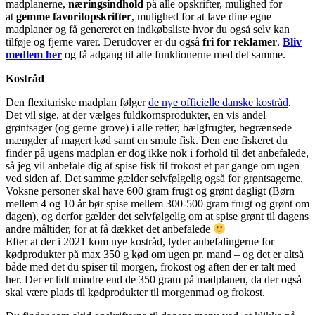
madplanerne,
næringsindhold
på alle opskrifter, mulighed for
at
gemme favoritopskrifter
, mulighed for at lave dine egne
madplaner og få genereret en indkøbsliste hvor du også selv kan
tilføje og fjerne varer. Derudover er du også
fri for reklamer
.
Bliv
medlem her
og få adgang til alle funktionerne med det samme.
Kostråd
Den flexitariske madplan følger
de nye officielle danske kostråd
.
Det vil sige, at der vælges fuldkornsprodukter, en vis andel
grøntsager (og gerne grove) i alle retter, bælgfrugter, begrænsede
mængder af magert kød samt en smule fisk. Den ene fiskeret du
finder på ugens madplan er dog ikke nok i forhold til det anbefalede,
så jeg vil anbefale dig at spise fisk til frokost et par gange om ugen
ved siden af. Det samme gælder selvfølgelig også for grøntsagerne.
Voksne personer skal have 600 gram frugt og grønt dagligt (Børn
mellem 4 og 10 år bør spise mellem 300-500 gram frugt og grønt om
dagen), og derfor gælder det selvfølgelig om at spise grønt til dagens
andre måltider, for at få dækket det anbefalede
Efter at der i 2021 kom nye kostråd, lyder anbefalingerne for
kødprodukter på max 350 g kød om ugen pr. mand – og det er altså
både med det du spiser til morgen, frokost og aften der er talt med
her. Der er lidt mindre end de 350 gram på madplanen, da der også
skal være plads til kødprodukter til morgenmad og frokost.