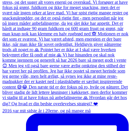
2016 var mit sidste år i 20erne, og på mange må