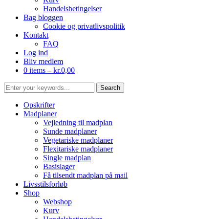
Handelsbetingelser
Bag bloggen
Cookie og privatlivspolitik
Kontakt
FAQ
Log ind
Bliv medlem
0 items –
kr.
0,00
Opskrifter
Madplaner
Vejledning til madplan
Sunde madplaner
Vegetariske madplaner
Flexitariske madplaner
Single madplan
Basislager
Få tilsendt madplan på mail
Livsstilsforløb
Shop
Webshop
Kurv