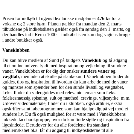
Prisen for indkøb til ugens flexitariske madplan er
476 kr
for 2
voksne og 2 store børn. Planen gælder fra mandag den 2. marts,
tilbuddene på indkøbslisten gælder også fra søndag den 1. marts, og
der handles ind i Rema 1000 – indkøbslisten kan dog sagtens bruges
i andre butikker også.
Vaneklubben
Du kan blive medlem af Sund på budgets
Vaneklub
og få adgang
til et online univers fyldt med inspiration og vejledning til sundere
vaner. Vaneklubben er for dig der ønsker
sundere vaner og
vægttab
, men uden at skulle på slankekur. I Vaneklubben finder du
guides, tips og inspiration til hvordan du kan arbejde med de vaner
og mønstre som spænder ben for den sunde livsstil og vægttabet,
f.eks. finder du videoguides med relevante temaer som f.eks.
følelsesmæssig spisning, sult og mæthed, cravings, viljestyrke, m.m.
Udover videomateriale, finder du i klubben, også artikler, ekstra
opskrifter samt løbeprogrammer, som kan hjælpe dig på vej mod et
sundere liv. Du få også mulighed for at være med i Vaneklubbens
lukkede facebookgruppe, hvor du kan finde støtte og inspiration fra
ligesindede. Derudover for du alle fordelene fra standard
medlemskabet bl.a. får du adgang til indkøbslisterne til alle