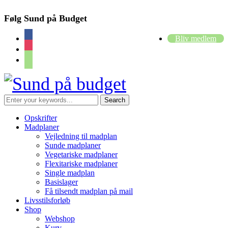
Følg Sund på Budget
facebook
Bliv medlem
instagram
cart
Opskrifter
Madplaner
Vejledning til madplan
Sunde madplaner
Vegetariske madplaner
Flexitariske madplaner
Single madplan
Basislager
Få tilsendt madplan på mail
Livsstilsforløb
Shop
Webshop
Kurv