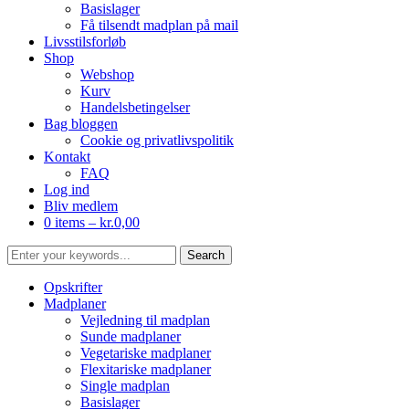
Basislager
Få tilsendt madplan på mail
Livsstilsforløb
Shop
Webshop
Kurv
Handelsbetingelser
Bag bloggen
Cookie og privatlivspolitik
Kontakt
FAQ
Log ind
Bliv medlem
0 items –
kr.
0,00
Opskrifter
Madplaner
Vejledning til madplan
Sunde madplaner
Vegetariske madplaner
Flexitariske madplaner
Single madplan
Basislager