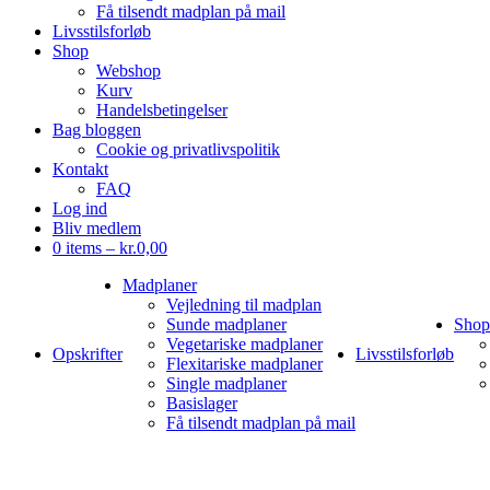
Få tilsendt madplan på mail
Livsstilsforløb
Shop
Webshop
Kurv
Handelsbetingelser
Bag bloggen
Cookie og privatlivspolitik
Kontakt
FAQ
Log ind
Bliv medlem
0 items –
kr.
0,00
Madplaner
Vejledning til madplan
Sunde madplaner
Shop
Vegetariske madplaner
Opskrifter
Livsstilsforløb
Flexitariske madplaner
Single madplaner
Basislager
Få tilsendt madplan på mail