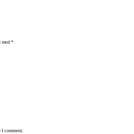
et med
*
e I comment.