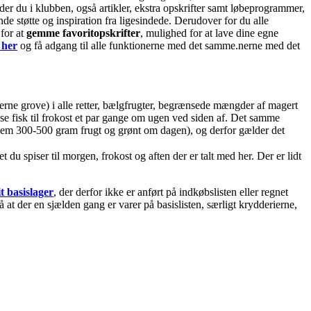
er du i klubben, også artikler, ekstra opskrifter samt løbeprogrammer,
 støtte og inspiration fra ligesindede. Derudover for du alle
for at
gemme favoritopskrifter
, mulighed for at lave dine egne
 her
og få adgang til alle funktionerne med det samme.nerne med det
gerne grove) i alle retter, bælgfrugter, begrænsede mængder af magert
ise fisk til frokost et par gange om ugen ved siden af. Det samme
llem 300-500 gram frugt og grønt om dagen), og derfor gælder det
u spiser til morgen, frokost og aften der er talt med her. Der er lidt
t basislager
, der derfor ikke er anført på indkøbslisten eller regnet
at der en sjælden gang er varer på basislisten, særligt krydderierne,