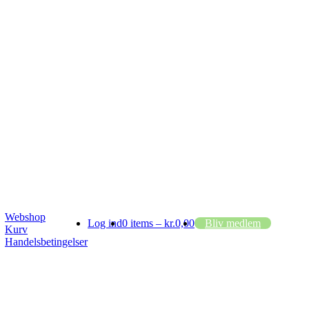
Webshop
Log ind
0 items –
kr.
0,00
Bliv medlem
Kurv
Handelsbetingelser