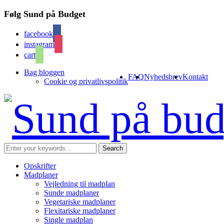
Følg Sund på Budget
facebook
instagram
cart
Bag bloggen
FAQ
Nyhedsbrev
Kontakt
Cookie og privatlivspolitik
Opskrifter
Madplaner
Vejledning til madplan
Sunde madplaner
Vegetariske madplaner
Flexitariske madplaner
Single madplan