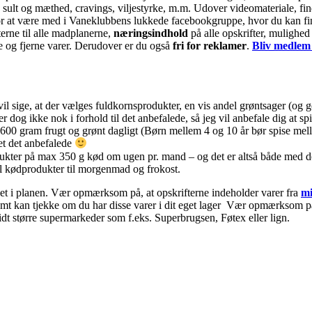
sult og mæthed, cravings, viljestyrke, m.m. Udover videomateriale, find
r at være med i Vaneklubbens lukkede facebookgruppe, hvor du kan finde
terne til alle madplanerne,
næringsindhold
på alle opskrifter, mulighed 
je og fjerne varer. Derudover er du også
fri for reklamer
.
Bliv medlem
vil sige, at der vælges fuldkornsprodukter, en vis andel grøntsager (og 
 dog ikke nok i forhold til det anbefalede, så jeg vil anbefale dig at sp
 600 gram frugt og grønt dagligt (Børn mellem 4 og 10 år bør spise me
ket det anbefalede
kter på max 350 g kød om ugen pr. mand – og det er altså både med det d
l kødprodukter til morgenmad og frokost.
nket i planen. Vær opmærksom på, at opskrifterne indeholder varer fra
mi
nemt kan tjekke om du har disse varer i dit eget lager Vær opmærksom på 
idt større supermarkeder som f.eks. Superbrugsen, Føtex eller lign.