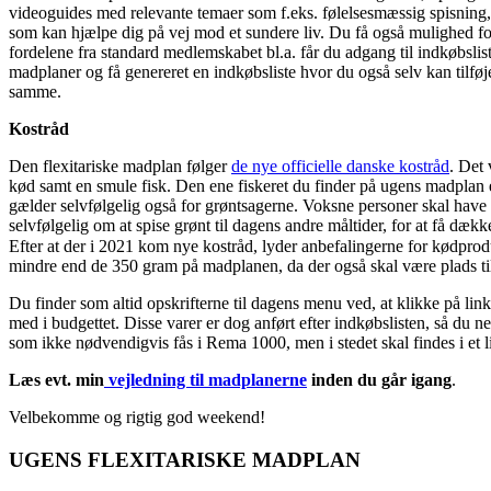
videoguides med relevante temaer som f.eks. følelsesmæssig spisning, 
som kan hjælpe dig på vej mod et sundere liv. Du få også mulighed fo
fordelene fra standard medlemskabet bl.a. får du adgang til indkøbslis
madplaner og få genereret en indkøbsliste hvor du også selv kan tilfø
samme.
Kostråd
Den flexitariske madplan følger
de nye officielle danske kostråd
. Det 
kød samt en smule fisk. Den ene fiskeret du finder på ugens madplan er
gælder selvfølgelig også for grøntsagerne. Voksne personer skal have
selvfølgelig om at spise grønt til dagens andre måltider, for at få dæk
Efter at der i 2021 kom nye kostråd, lyder anbefalingerne for kødprodu
mindre end de 350 gram på madplanen, da der også skal være plads ti
Du finder som altid opskrifterne til dagens menu ved, at klikke på li
med i budgettet. Disse varer er dog anført efter indkøbslisten, så du 
som ikke nødvendigvis fås i Rema 1000, men i stedet skal findes i et l
Læs evt. min
vejledning til madplanerne
inden du går igang
.
Velbekomme og rigtig god weekend!
UGENS FLEXITARISKE MADPLAN