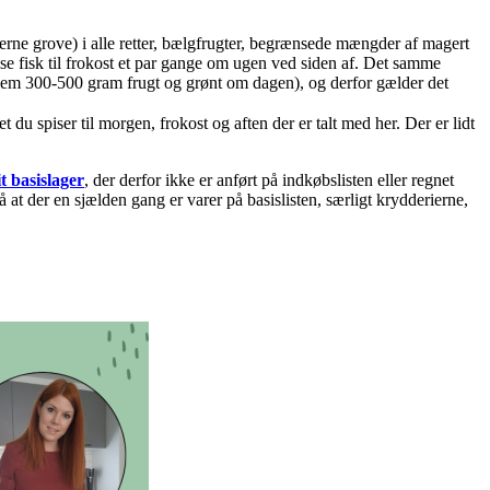
gerne grove) i alle retter, bælgfrugter, begrænsede mængder af magert
ise fisk til frokost et par gange om ugen ved siden af. Det samme
llem 300-500 gram frugt og grønt om dagen), og derfor gælder det
u spiser til morgen, frokost og aften der er talt med her. Der er lidt
t basislager
, der derfor ikke er anført på indkøbslisten eller regnet
at der en sjælden gang er varer på basislisten, særligt krydderierne,