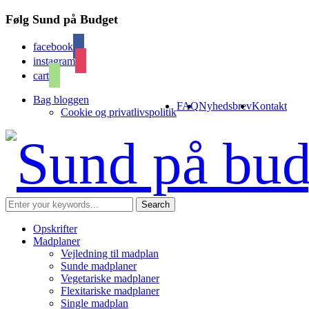
Følg Sund på Budget
facebook
instagram
cart
Bag bloggen
FAQ
Nyhedsbrev
Kontakt
Cookie og privatlivspolitik
Opskrifter
Madplaner
Vejledning til madplan
Sunde madplaner
Vegetariske madplaner
Flexitariske madplaner
Single madplan