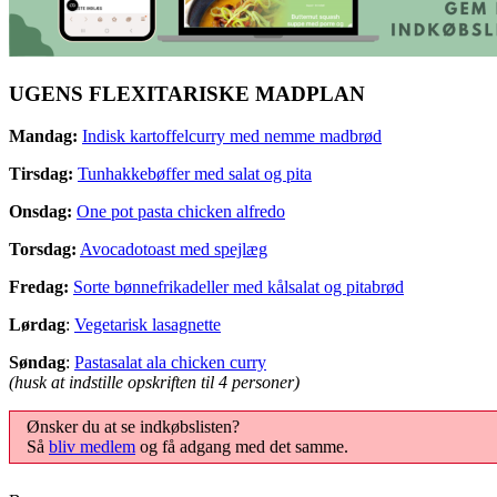
UGENS FLEXITARISKE MADPLAN
Mandag:
Indisk kartoffelcurry med nemme madbrød
Tirsdag:
Tunhakkebøffer med salat og pita
Onsdag:
One pot pasta chicken alfredo
Torsdag:
Avocadotoast med spejlæg
Fredag:
Sorte bønnefrikadeller med kålsalat og pitabrød
Lørdag
:
Vegetarisk lasagnette
Søndag
:
Pastasalat ala chicken curry
(husk at indstille opskriften til 4 personer)
Ønsker du at se indkøbslisten?
Så
bliv medlem
og få adgang med det samme.