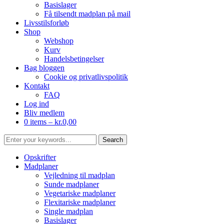
Basislager
Få tilsendt madplan på mail
Livsstilsforløb
Shop
Webshop
Kurv
Handelsbetingelser
Bag bloggen
Cookie og privatlivspolitik
Kontakt
FAQ
Log ind
Bliv medlem
0 items –
kr.
0,00
Opskrifter
Madplaner
Vejledning til madplan
Sunde madplaner
Vegetariske madplaner
Flexitariske madplaner
Single madplan
Basislager