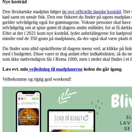
Nye kostråd
Den flexitariske madplan følger
de nye officielle danske kostråd
. Det 
kød samt en smule fisk. Den ene fiskeret du finder på ugens madplan er
gælder selvfølgelig også for grøntsagerne. Voksne personer skal have
selvfølgelig om at spise grønt til dagens andre måltider, for at få dæk
Efter at der i 2021 kom nye kostråd, lyder anbefalingerne for kødprodu
mindre end de 350 gram på madplanen, da der også skal være plads ti
Du finder som altid opskrifterne til dagens menu ved, at klikke på li
med i budgettet. Disse varer er dog anført efter indkøbslisten, så du 
som ikke nødvendigvis fås i Rema 1000, men i stedet skal findes i et l
Læs evt. min
vejledning til madplanerne
inden du går igang
.
Velbekomme og rigtig god weekend!