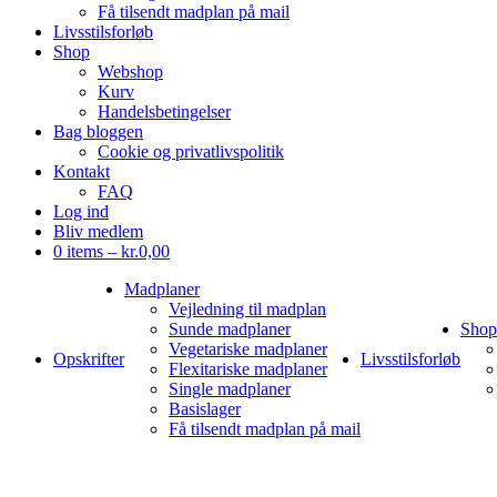
Få tilsendt madplan på mail
Livsstilsforløb
Shop
Webshop
Kurv
Handelsbetingelser
Bag bloggen
Cookie og privatlivspolitik
Kontakt
FAQ
Log ind
Bliv medlem
0 items –
kr.
0,00
Madplaner
Vejledning til madplan
Sunde madplaner
Shop
Vegetariske madplaner
Opskrifter
Livsstilsforløb
Flexitariske madplaner
Single madplaner
Basislager
Få tilsendt madplan på mail