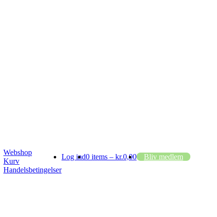
Webshop
Log ind
0 items –
kr.
0,00
Bliv medlem
Kurv
Handelsbetingelser