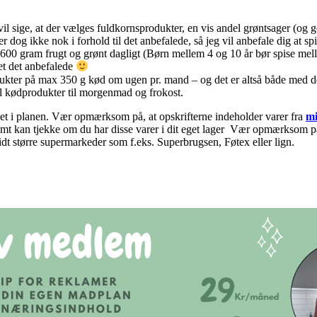
vil sige, at der vælges fuldkornsprodukter, en vis andel grøntsager (og 
 dog ikke nok i forhold til det anbefalede, så jeg vil anbefale dig at sp
 600 gram frugt og grønt dagligt (Børn mellem 4 og 10 år bør spise me
ket det anbefalede
kter på max 350 g kød om ugen pr. mand – og det er altså både med det d
l kødprodukter til morgenmad og frokost.
nket i planen. Vær opmærksom på, at opskrifterne indeholder varer fra
mi
nemt kan tjekke om du har disse varer i dit eget lager Vær opmærksom på 
idt større supermarkeder som f.eks. Superbrugsen, Føtex eller lign.