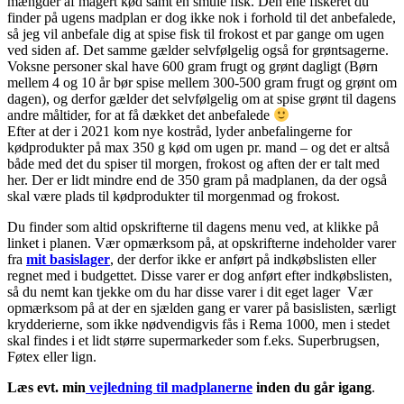
mængder af magert kød samt en smule fisk. Den ene fiskeret du
finder på ugens madplan er dog ikke nok i forhold til det anbefalede,
så jeg vil anbefale dig at spise fisk til frokost et par gange om ugen
ved siden af. Det samme gælder selvfølgelig også for grøntsagerne.
Voksne personer skal have 600 gram frugt og grønt dagligt (Børn
mellem 4 og 10 år bør spise mellem 300-500 gram frugt og grønt om
dagen), og derfor gælder det selvfølgelig om at spise grønt til dagens
andre måltider, for at få dækket det anbefalede
Efter at der i 2021 kom nye kostråd, lyder anbefalingerne for
kødprodukter på max 350 g kød om ugen pr. mand – og det er altså
både med det du spiser til morgen, frokost og aften der er talt med
her. Der er lidt mindre end de 350 gram på madplanen, da der også
skal være plads til kødprodukter til morgenmad og frokost.
Du finder som altid opskrifterne til dagens menu ved, at klikke på
linket i planen. Vær opmærksom på, at opskrifterne indeholder varer
fra
mit basislager
, der derfor ikke er anført på indkøbslisten eller
regnet med i budgettet. Disse varer er dog anført efter indkøbslisten,
så du nemt kan tjekke om du har disse varer i dit eget lager Vær
opmærksom på at der en sjælden gang er varer på basislisten, særligt
krydderierne, som ikke nødvendigvis fås i Rema 1000, men i stedet
skal findes i et lidt større supermarkeder som f.eks. Superbrugsen,
Føtex eller lign.
Læs evt. min
vejledning til madplanerne
inden du går igang
.