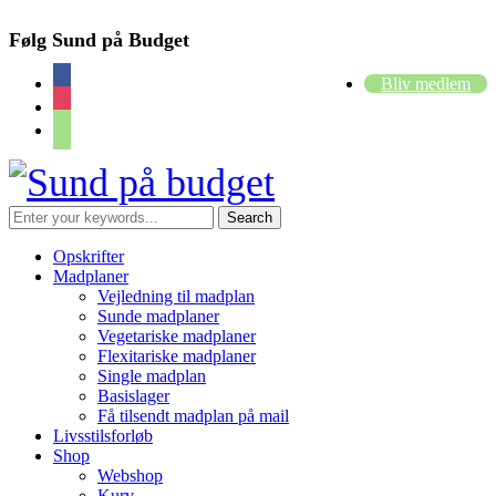
Følg Sund på Budget
facebook
Bliv medlem
instagram
cart
Opskrifter
Madplaner
Vejledning til madplan
Sunde madplaner
Vegetariske madplaner
Flexitariske madplaner
Single madplan
Basislager
Få tilsendt madplan på mail
Livsstilsforløb
Shop
Webshop
Kurv