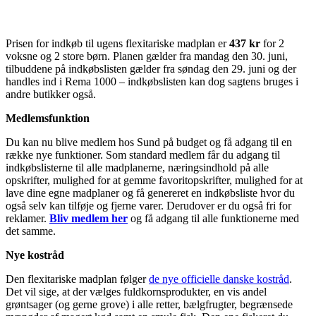
Prisen for indkøb til ugens flexitariske madplan er
437 kr
for 2
voksne og 2 store børn. Planen gælder fra mandag den 30. juni,
tilbuddene på indkøbslisten gælder fra søndag den 29. juni og der
handles ind i Rema 1000 – indkøbslisten kan dog sagtens bruges i
andre butikker også.
Medlemsfunktion
Du kan nu blive medlem hos Sund på budget og få adgang til en
række nye funktioner. Som standard medlem får du adgang til
indkøbslisterne til alle madplanerne, næringsindhold på alle
opskrifter, mulighed for at gemme favoritopskrifter, mulighed for at
lave dine egne madplaner og få genereret en indkøbsliste hvor du
også selv kan tilføje og fjerne varer. Derudover er du også fri for
reklamer.
Bliv medlem her
og få adgang til alle funktionerne med
det samme.
Nye kostråd
Den flexitariske madplan følger
de nye officielle danske kostråd
.
Det vil sige, at der vælges fuldkornsprodukter, en vis andel
grøntsager (og gerne grove) i alle retter, bælgfrugter, begrænsede