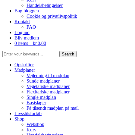
Handelsbetingelser
Bag bloggen
Cookie og privatlivspolitik
Kontakt
FAQ
Log ind
Bliv medlem
0 items –
kr.
0,00
Opskrifter
Madplaner
Vejledning til madplan
Sunde madplaner
Vegetariske madplaner
Flexitariske madplaner
Single madplan
Basislager
Få tilsendt madplan på mail
Livsstilsforløb
Shop
Webshop
Kurv