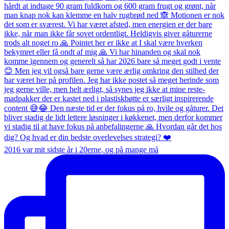
2016 var mit sidste år i 20erne, og på mange må