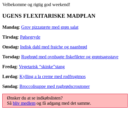
Velbekomme og rigtig god weekend!
UGENS FLEXITARISKE MADPLAN
Mandag
:
Grov pizzatærte med grøn salat
Tirsdag
:
Pølsegryde
Onsdag:
Indisk dahl med fraiche og naanbrød
Torsdag:
Rugbrød med ovnbagte fiskefileter og grøntsagsstave
Fredag
:
Vegetarisk “skinke”stang
Lørdag
:
Kylling a la creme med rodfrugtmos
Søndag
:
Broccolisuppe med rugbrødscroutoner
Ønsker du at se indkøbslisten?
Så
bliv medlem
og få adgang med det samme.