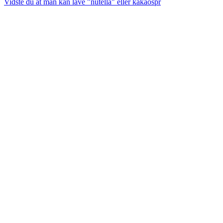
Vidste du at man kan lave "nutella" eller kakaospr