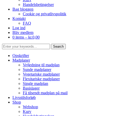
Handelsbetingelser
Bag bloggen
Cookie og privatlivspolitik
Kontakt
FAQ
Log ind
Bliv medlem
0 items –
kr.
0,00
Opskrifter
Madplaner
Vejledning til madplan
Sunde madplaner
Vegetariske madplaner
Flexitariske madplaner
Single madplan
Basislager
Få tilsendt madplan på mail
Livsstilsforløb
Shop
Webshop
Kurv