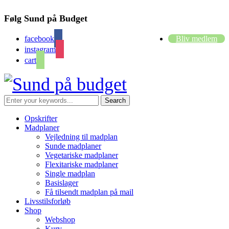
Følg Sund på Budget
facebook
Bliv medlem
instagram
cart
Opskrifter
Madplaner
Vejledning til madplan
Sunde madplaner
Vegetariske madplaner
Flexitariske madplaner
Single madplan
Basislager
Få tilsendt madplan på mail
Livsstilsforløb
Shop
Webshop
Kurv