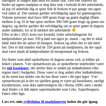
mængder af magert kød samt en smule fisk. Den ene fiskeret du
finder på ugens madplan er dog ikke nok i forhold til det anbefalede,
så jeg vil anbefale dig at spise fisk til frokost et par gange om ugen
ved siden af. Det samme gælder selvfølgelig også for grøntsagerne.
Voksne personer skal have 600 gram frugt og grønt dagligt (Børn
mellem 4 og 10 år bør spise mellem 300-500 gram frugt og grønt om
dagen), og derfor gælder det selvfølgelig om at spise grønt til dagens
andre måltider, for at få dækket det anbefalede
Efter at der i 2021 kom nye kostråd, lyder anbefalingerne for
kødprodukter på max 350 g kød om ugen pr. mand – og det er altså
både med det du spiser til morgen, frokost og aften der er talt med
her. Der er lidt mindre end de 350 gram på madplanen, da der også
skal være plads til kødprodukter til morgenmad og frokost.
Du finder som altid opskrifterne til dagens menu ved, at klikke på
linket i planen. Vær opmærksom på, at opskrifterne indeholder varer
fra
mit basislager
, der derfor ikke er anført på indkøbslisten eller
regnet med i budgettet. Disse varer er dog anført efter indkøbslisten,
så du nemt kan tjekke om du har disse varer i dit eget lager Vær
opmærksom på at der en sjælden gang er varer på basislisten, særligt
krydderierne, som ikke nødvendigvis fås i Rema 1000, men i stedet
skal findes i et lidt større supermarkeder som f.eks. Superbrugsen,
Føtex eller lign.
Læs evt. min
vejledning til madplanerne
inden du går igang
.