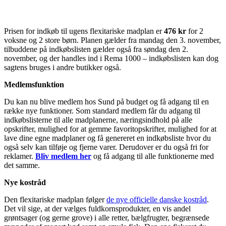
Prisen for indkøb til ugens flexitariske madplan er
476 kr
for 2
voksne og 2 store børn. Planen gælder fra mandag den 3. november,
tilbuddene på indkøbslisten gælder også fra søndag den 2.
november, og der handles ind i Rema 1000 – indkøbslisten kan dog
sagtens bruges i andre butikker også.
Medlemsfunktion
Du kan nu blive medlem hos Sund på budget og få adgang til en
række nye funktioner. Som standard medlem får du adgang til
indkøbslisterne til alle madplanerne, næringsindhold på alle
opskrifter, mulighed for at gemme favoritopskrifter, mulighed for at
lave dine egne madplaner og få genereret en indkøbsliste hvor du
også selv kan tilføje og fjerne varer. Derudover er du også fri for
reklamer.
Bliv medlem her
og få adgang til alle funktionerne med
det samme.
Nye kostråd
Den flexitariske madplan følger
de nye officielle danske kostråd
.
Det vil sige, at der vælges fuldkornsprodukter, en vis andel
grøntsager (og gerne grove) i alle retter, bælgfrugter, begrænsede