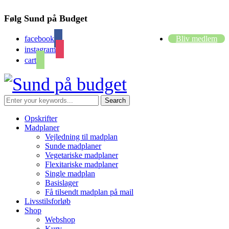
Følg Sund på Budget
facebook
Bliv medlem
instagram
cart
Opskrifter
Madplaner
Vejledning til madplan
Sunde madplaner
Vegetariske madplaner
Flexitariske madplaner
Single madplan
Basislager
Få tilsendt madplan på mail
Livsstilsforløb
Shop
Webshop
Kurv