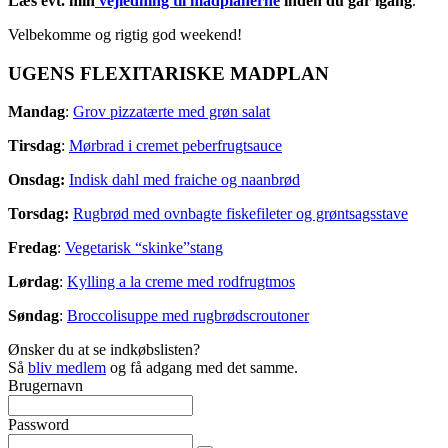
Læs evt. min
vejledning til madplanerne
inden du går igang
.
Velbekomme og rigtig god weekend!
UGENS FLEXITARISKE MADPLAN
Mandag
:
Grov pizzatærte med grøn salat
Tirsdag
:
Mørbrad i cremet peberfrugtsauce
Onsdag:
Indisk dahl med fraiche og naanbrød
Torsdag:
Rugbrød med ovnbagte fiskefileter og grøntsagsstave
Fredag
:
Vegetarisk “skinke”stang
Lørdag
:
Kylling a la creme med rodfrugtmos
Søndag
:
Broccolisuppe med rugbrødscroutoner
Ønsker du at se indkøbslisten?
Så
bliv medlem
og få adgang med det samme.
Brugernavn
Password