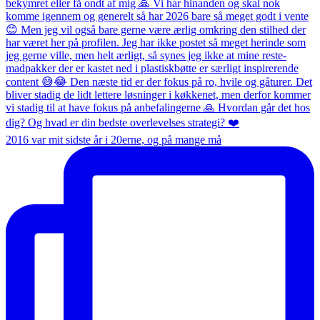
2016 var mit sidste år i 20erne, og på mange må