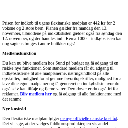
Prisen for indkøb til ugens flexitariske madplan er
442 kr
for 2
voksne og 2 store børn. Planen gælder fra mandag den 13.
november, tilbuddene på indkøbslisten gælder også fra søndag den
12. november, og der handles ind i Rema 1000 – indkøbslisten kan
dog sagtens bruges i andre butikker også.
Medlemsfunktion
Du kan nu blive medlem hos Sund på budget og få adgang til en
række nye funktioner. Som standard medlem får du adgang til
indkøbslisterne til alle madplanerne, næringsindhold på alle
opskrifter, mulighed for at gemme favoritopskrifter, mulighed for at
lave dine egne madplaner og få genereret en indkøbsliste hvor du
også selv kan tilføje og fjerne varer. Derudover er du også fri for
reklamer.
Bliv medlem her
og få adgang til alle funktionerne med
det samme.
Nye kostråd
Den flexitariske madplan følger
de nye officielle danske kostråd
.
Det vil sige, at der vælges fuldkornsprodukter, en vis andel