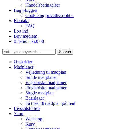
Handelsbetingelser
Bag bloggen
Cookie og privatlivspolitik
Kontakt
FAQ
Log ind
Bliv medlem
0 items –
kr.
0,00
Opskrifter
Madplaner
Vejledning til madplan
Sunde madplaner
Vegetariske madplaner
Flexitariske madplaner
Single madplan
Basislager
Få tilsendt madplan på mail
Livsstilsforløb
Shop
Webshop
Kurv