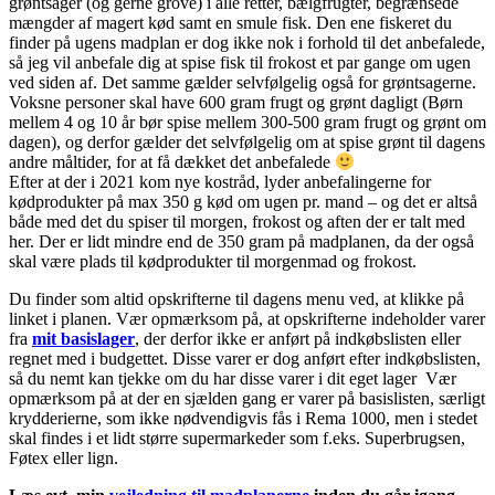
grøntsager (og gerne grove) i alle retter, bælgfrugter, begrænsede
mængder af magert kød samt en smule fisk. Den ene fiskeret du
finder på ugens madplan er dog ikke nok i forhold til det anbefalede,
så jeg vil anbefale dig at spise fisk til frokost et par gange om ugen
ved siden af. Det samme gælder selvfølgelig også for grøntsagerne.
Voksne personer skal have 600 gram frugt og grønt dagligt (Børn
mellem 4 og 10 år bør spise mellem 300-500 gram frugt og grønt om
dagen), og derfor gælder det selvfølgelig om at spise grønt til dagens
andre måltider, for at få dækket det anbefalede
Efter at der i 2021 kom nye kostråd, lyder anbefalingerne for
kødprodukter på max 350 g kød om ugen pr. mand – og det er altså
både med det du spiser til morgen, frokost og aften der er talt med
her. Der er lidt mindre end de 350 gram på madplanen, da der også
skal være plads til kødprodukter til morgenmad og frokost.
Du finder som altid opskrifterne til dagens menu ved, at klikke på
linket i planen. Vær opmærksom på, at opskrifterne indeholder varer
fra
mit basislager
, der derfor ikke er anført på indkøbslisten eller
regnet med i budgettet. Disse varer er dog anført efter indkøbslisten,
så du nemt kan tjekke om du har disse varer i dit eget lager Vær
opmærksom på at der en sjælden gang er varer på basislisten, særligt
krydderierne, som ikke nødvendigvis fås i Rema 1000, men i stedet
skal findes i et lidt større supermarkeder som f.eks. Superbrugsen,
Føtex eller lign.