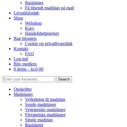
Basislager
Få tilsendt madplan på mail
Livsstilsforløb
Shop
Webshop
Kurv
Handelsbetingelser
Bag bloggen
Cookie og privatlivspolitik
Kontakt
FAQ
Log ind
Bliv medlem
0 items –
kr.
0,00
Opskrifter
Madplaner
Vejledning til madplan
Sunde madplaner
Vegetariske madplaner
Flexitariske madplaner
Single madplan
Basislager