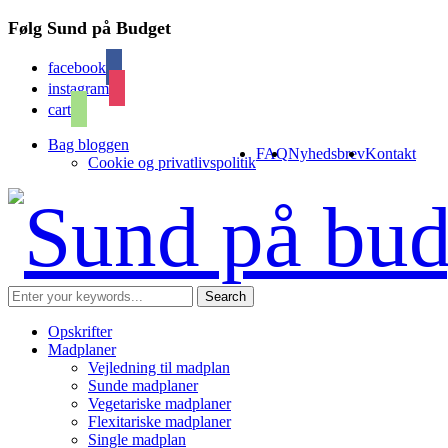
Følg Sund på Budget
facebook
instagram
cart
Bag bloggen
FAQ
Nyhedsbrev
Kontakt
Cookie og privatlivspolitik
Opskrifter
Madplaner
Vejledning til madplan
Sunde madplaner
Vegetariske madplaner
Flexitariske madplaner
Single madplan