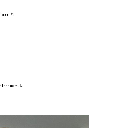
et med
*
e I comment.