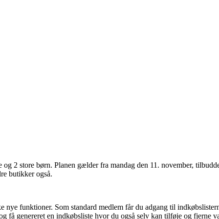
 og 2 store børn. Planen gælder fra mandag den 11. november, tilbudd
re butikker også.
nye funktioner. Som standard medlem får du adgang til indkøbslisterne 
g få genereret en indkøbsliste hvor du også selv kan tilføje og fjerne v