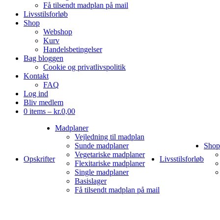
Få tilsendt madplan på mail
Livsstilsforløb
Shop
Webshop
Kurv
Handelsbetingelser
Bag bloggen
Cookie og privatlivspolitik
Kontakt
FAQ
Log ind
Bliv medlem
0 items –
kr.
0,00
Madplaner
Vejledning til madplan
Sunde madplaner
Shop
Vegetariske madplaner
Opskrifter
Livsstilsforløb
Flexitariske madplaner
Single madplaner
Basislager
Få tilsendt madplan på mail