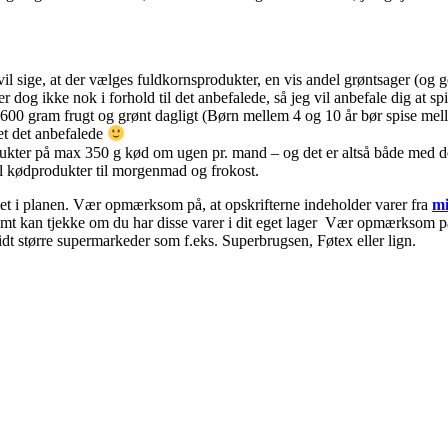
vil sige, at der vælges fuldkornsprodukter, en vis andel grøntsager (og 
 dog ikke nok i forhold til det anbefalede, så jeg vil anbefale dig at sp
 600 gram frugt og grønt dagligt (Børn mellem 4 og 10 år bør spise me
ket det anbefalede
kter på max 350 g kød om ugen pr. mand – og det er altså både med det d
l kødprodukter til morgenmad og frokost.
nket i planen. Vær opmærksom på, at opskrifterne indeholder varer fra
mi
nemt kan tjekke om du har disse varer i dit eget lager Vær opmærksom på 
idt større supermarkeder som f.eks. Superbrugsen, Føtex eller lign.