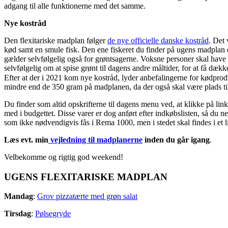
adgang til alle funktionerne med det samme.
Nye kostråd
Den flexitariske madplan følger
de nye officielle danske kostråd
. Det 
kød samt en smule fisk. Den ene fiskeret du finder på ugens madplan er
gælder selvfølgelig også for grøntsagerne. Voksne personer skal have
selvfølgelig om at spise grønt til dagens andre måltider, for at få dæk
Efter at der i 2021 kom nye kostråd, lyder anbefalingerne for kødprodu
mindre end de 350 gram på madplanen, da der også skal være plads ti
Du finder som altid opskrifterne til dagens menu ved, at klikke på li
med i budgettet. Disse varer er dog anført efter indkøbslisten, så du 
som ikke nødvendigvis fås i Rema 1000, men i stedet skal findes i et l
Læs evt. min
vejledning til madplanerne
inden du går igang
.
Velbekomme og rigtig god weekend!
UGENS FLEXITARISKE MADPLAN
Mandag
:
Grov pizzatærte med grøn salat
Tirsdag
:
Pølsegryde