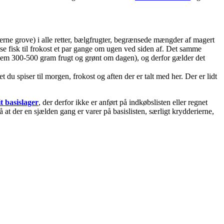
gerne grove) i alle retter, bælgfrugter, begrænsede mængder af magert
ise fisk til frokost et par gange om ugen ved siden af. Det samme
llem 300-500 gram frugt og grønt om dagen), og derfor gælder det
u spiser til morgen, frokost og aften der er talt med her. Der er lidt
t basislager
, der derfor ikke er anført på indkøbslisten eller regnet
at der en sjælden gang er varer på basislisten, særligt krydderierne,