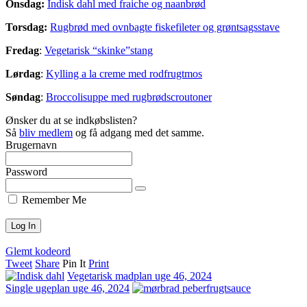
Onsdag:
Indisk dahl med fraiche og naanbrød
Torsdag:
Rugbrød med ovnbagte fiskefileter og grøntsagsstave
Fredag
:
Vegetarisk “skinke”stang
Lørdag
:
Kylling a la creme med rodfrugtmos
Søndag
:
Broccolisuppe med rugbrødscroutoner
Ønsker du at se indkøbslisten?
Så
bliv medlem
og få adgang med det samme.
Brugernavn
Password
Remember Me
Glemt kodeord
Tweet
Share
Pin It
Print
Vegetarisk madplan uge 46, 2024
Single ugeplan uge 46, 2024