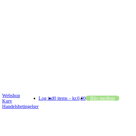
Webshop
Log ind
0 items –
kr.
0,00
Bliv medlem
Kurv
Handelsbetingelser