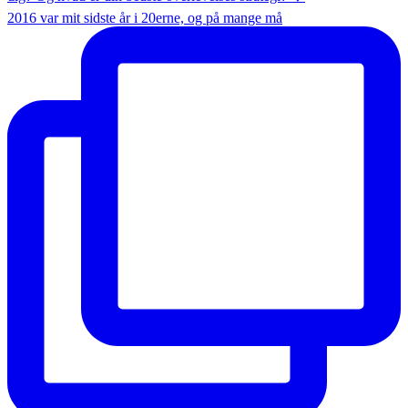
2016 var mit sidste år i 20erne, og på mange må