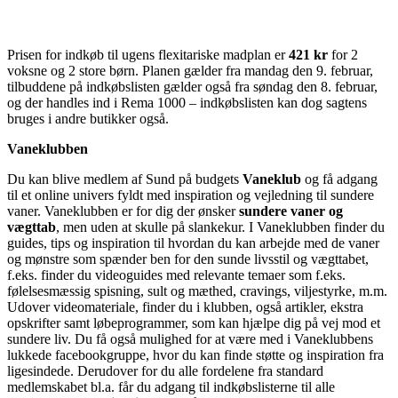
Prisen for indkøb til ugens flexitariske madplan er
421 kr
for 2
voksne og 2 store børn. Planen gælder fra mandag den 9. februar,
tilbuddene på indkøbslisten gælder også fra søndag den 8. februar,
og der handles ind i Rema 1000 – indkøbslisten kan dog sagtens
bruges i andre butikker også.
Vaneklubben
Du kan blive medlem af Sund på budgets
Vaneklub
og få adgang
til et online univers fyldt med inspiration og vejledning til sundere
vaner. Vaneklubben er for dig der ønsker
sundere vaner og
vægttab
, men uden at skulle på slankekur. I Vaneklubben finder du
guides, tips og inspiration til hvordan du kan arbejde med de vaner
og mønstre som spænder ben for den sunde livsstil og vægttabet,
f.eks. finder du videoguides med relevante temaer som f.eks.
følelsesmæssig spisning, sult og mæthed, cravings, viljestyrke, m.m.
Udover videomateriale, finder du i klubben, også artikler, ekstra
opskrifter samt løbeprogrammer, som kan hjælpe dig på vej mod et
sundere liv. Du få også mulighed for at være med i Vaneklubbens
lukkede facebookgruppe, hvor du kan finde støtte og inspiration fra
ligesindede. Derudover for du alle fordelene fra standard
medlemskabet bl.a. får du adgang til indkøbslisterne til alle