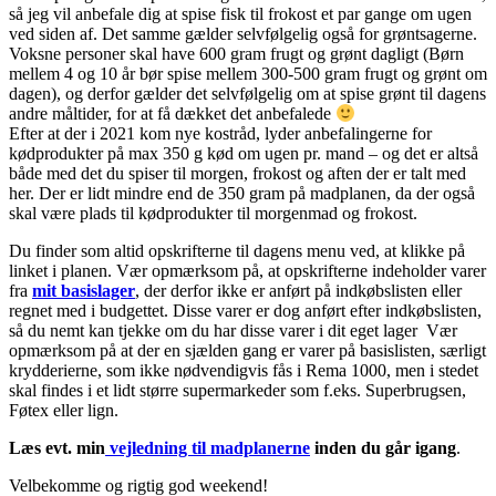
så jeg vil anbefale dig at spise fisk til frokost et par gange om ugen
ved siden af. Det samme gælder selvfølgelig også for grøntsagerne.
Voksne personer skal have 600 gram frugt og grønt dagligt (Børn
mellem 4 og 10 år bør spise mellem 300-500 gram frugt og grønt om
dagen), og derfor gælder det selvfølgelig om at spise grønt til dagens
andre måltider, for at få dækket det anbefalede
Efter at der i 2021 kom nye kostråd, lyder anbefalingerne for
kødprodukter på max 350 g kød om ugen pr. mand – og det er altså
både med det du spiser til morgen, frokost og aften der er talt med
her. Der er lidt mindre end de 350 gram på madplanen, da der også
skal være plads til kødprodukter til morgenmad og frokost.
Du finder som altid opskrifterne til dagens menu ved, at klikke på
linket i planen. Vær opmærksom på, at opskrifterne indeholder varer
fra
mit basislager
, der derfor ikke er anført på indkøbslisten eller
regnet med i budgettet. Disse varer er dog anført efter indkøbslisten,
så du nemt kan tjekke om du har disse varer i dit eget lager Vær
opmærksom på at der en sjælden gang er varer på basislisten, særligt
krydderierne, som ikke nødvendigvis fås i Rema 1000, men i stedet
skal findes i et lidt større supermarkeder som f.eks. Superbrugsen,
Føtex eller lign.
Læs evt. min
vejledning til madplanerne
inden du går igang
.
Velbekomme og rigtig god weekend!