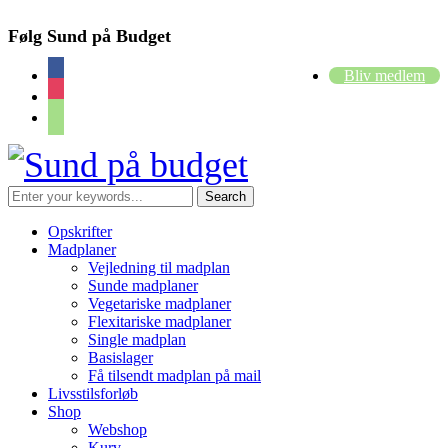
Følg Sund på Budget
facebook
Bliv medlem
instagram
cart
Opskrifter
Madplaner
Vejledning til madplan
Sunde madplaner
Vegetariske madplaner
Flexitariske madplaner
Single madplan
Basislager
Få tilsendt madplan på mail
Livsstilsforløb
Shop
Webshop
Kurv