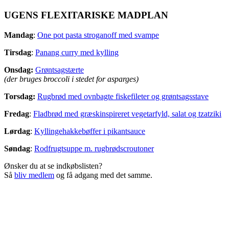
UGENS FLEXITARISKE MADPLAN
Mandag
:
One pot pasta stroganoff med svampe
Tirsdag
:
Panang curry med kylling
Onsdag:
Grøntsagstærte
(der bruges broccoli i stedet for asparges)
Torsdag:
Rugbrød med ovnbagte fiskefileter og grøntsagsstave
Fredag
:
Fladbrød med græskinspireret vegetarfyld, salat og tzatziki
Lørdag
:
Kyllingehakkebøffer i pikantsauce
Søndag
:
Rodfrugtsuppe m. rugbrødscroutoner
Ønsker du at se indkøbslisten?
Så
bliv medlem
og få adgang med det samme.