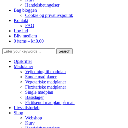
Handelsbetingelser
Bag bloggen
Cookie og privatlivspolitik
Kontakt
FAQ
Log ind
Bliv medlem
0 items –
kr.
0,00
Opskrifter
Madplaner
Vejledning til madplan
Sunde madplaner
Vegetariske madplaner
Flexitariske madplaner
Single madplan
Basislager
Få tilsendt madplan på mail
Livsstilsforløb
Shop
Webshop
Kurv