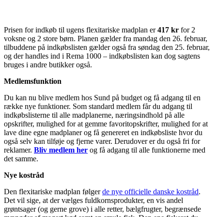
Prisen for indkøb til ugens flexitariske madplan er
417 kr
for 2
voksne og 2 store børn. Planen gælder fra mandag den 26. februar,
tilbuddene på indkøbslisten gælder også fra søndag den 25. februar,
og der handles ind i Rema 1000 – indkøbslisten kan dog sagtens
bruges i andre butikker også.
Medlemsfunktion
Du kan nu blive medlem hos Sund på budget og få adgang til en
række nye funktioner. Som standard medlem får du adgang til
indkøbslisterne til alle madplanerne, næringsindhold på alle
opskrifter, mulighed for at gemme favoritopskrifter, mulighed for at
lave dine egne madplaner og få genereret en indkøbsliste hvor du
også selv kan tilføje og fjerne varer. Derudover er du også fri for
reklamer.
Bliv medlem her
og få adgang til alle funktionerne med
det samme.
Nye kostråd
Den flexitariske madplan følger
de nye officielle danske kostråd
.
Det vil sige, at der vælges fuldkornsprodukter, en vis andel
grøntsager (og gerne grove) i alle retter, bælgfrugter, begrænsede