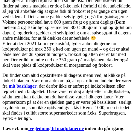
mængder af magert kød samt en smule fisk. Den ene fiskeret du
finder på ugens madplan er dog ikke nok i forhold til det anbefalede,
så jeg vil anbefale dig at spise fisk til frokost et par gange om ugen
ved siden af. Det samme gælder selvfølgelig også for grøntsagerne.
Voksne personer skal have 600 gram frugt og grønt dagligt (Børn
mellem 4 og 10 år bør spise mellem 300-500 gram frugt og grønt om
dagen), og derfor gælder det selvfølgelig om at spise grønt til dagens
andre måltider, for at få dækket det anbefalede
Efter at der i 2021 kom nye kostråd, lyder anbefalingerne for
kødprodukter på max 350 g kød om ugen pr. mand – og det er altså
både med det du spiser til morgen, frokost og aften der er talt med
her. Der er lidt mindre end de 350 gram på madplanen, da der også
skal være plads til kødprodukter til morgenmad og frokost.
Du finder som altid opskrifterne til dagens menu ved, at klikke på
linket i planen. Vær opmærksom på, at opskrifterne indeholder varer
fra
mit basislager
, der derfor ikke er anført på indkøbslisten eller
regnet med i budgettet. Disse varer er dog anført efter indkøbslisten,
så du nemt kan tjekke om du har disse varer i dit eget lager Vær
opmærksom på at der en sjælden gang er varer på basislisten, særligt
krydderierne, som ikke nødvendigvis fås i Rema 1000, men i stedet
skal findes i et lidt større supermarkeder som f.eks. Superbrugsen,
Føtex eller lign.
Læs evt. min
vejledning til madplanerne
inden du går igang
.