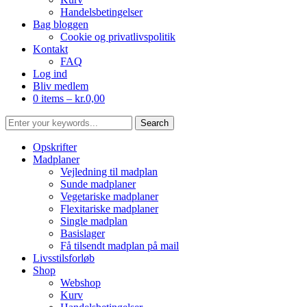
Handelsbetingelser
Bag bloggen
Cookie og privatlivspolitik
Kontakt
FAQ
Log ind
Bliv medlem
0 items –
kr.
0,00
Opskrifter
Madplaner
Vejledning til madplan
Sunde madplaner
Vegetariske madplaner
Flexitariske madplaner
Single madplan
Basislager
Få tilsendt madplan på mail
Livsstilsforløb
Shop
Webshop
Kurv