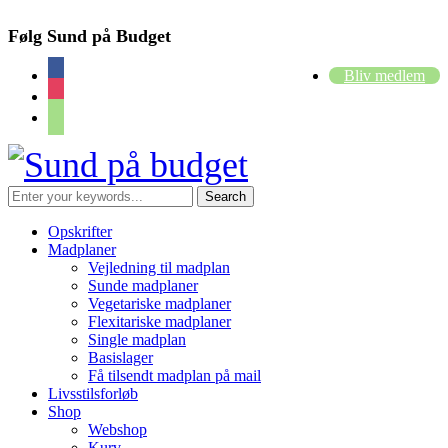
Følg Sund på Budget
facebook
Bliv medlem
instagram
cart
Opskrifter
Madplaner
Vejledning til madplan
Sunde madplaner
Vegetariske madplaner
Flexitariske madplaner
Single madplan
Basislager
Få tilsendt madplan på mail
Livsstilsforløb
Shop
Webshop
Kurv