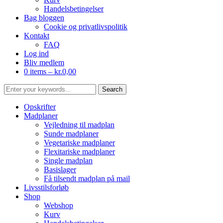
Handelsbetingelser
Bag bloggen
Cookie og privatlivspolitik
Kontakt
FAQ
Log ind
Bliv medlem
0 items –
kr.
0,00
Opskrifter
Madplaner
Vejledning til madplan
Sunde madplaner
Vegetariske madplaner
Flexitariske madplaner
Single madplan
Basislager
Få tilsendt madplan på mail
Livsstilsforløb
Shop
Webshop
Kurv