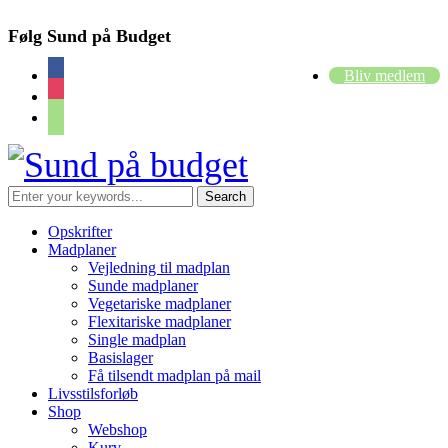
Følg Sund på Budget
facebook
Bliv medlem
instagram
cart
Opskrifter
Madplaner
Vejledning til madplan
Sunde madplaner
Vegetariske madplaner
Flexitariske madplaner
Single madplan
Basislager
Få tilsendt madplan på mail
Livsstilsforløb
Shop
Webshop
Kurv