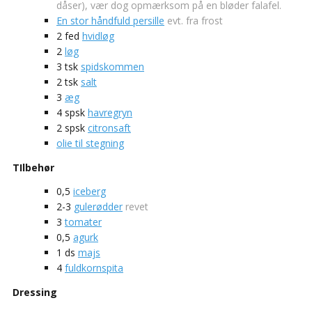
dåser), vær dog opmærksom på en bløder falafel.
En stor håndfuld persille
evt. fra frost
2
fed
hvidløg
2
løg
3
tsk
spidskommen
2
tsk
salt
3
æg
4
spsk
havregryn
2
spsk
citronsaft
olie til stegning
TIlbehør
0,5
iceberg
2-3
gulerødder
revet
3
tomater
0,5
agurk
1
ds
majs
4
fuldkornspita
Dressing