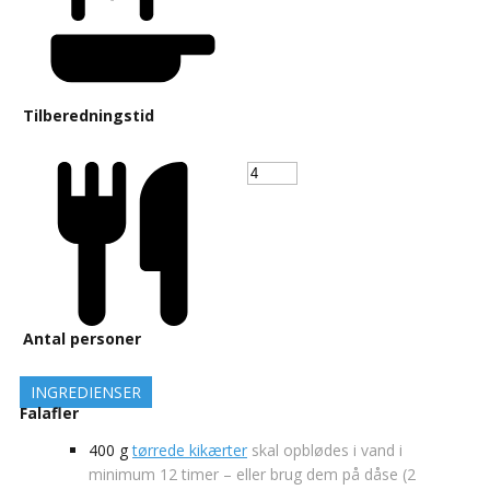
Tilberedningstid
Antal personer
INGREDIENSER
Falafler
400
g
tørrede kikærter
skal opblødes i vand i
minimum 12 timer – eller brug dem på dåse (2