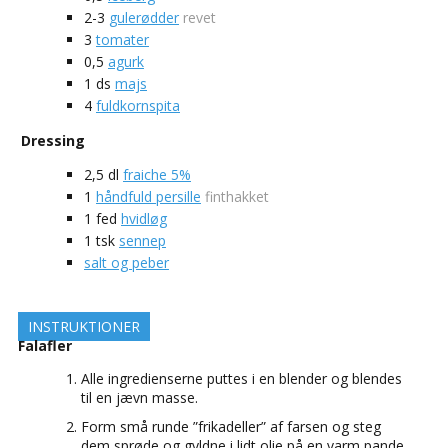
2-3
gulerødder
revet
3
tomater
0,5
agurk
1
ds
majs
4
fuldkornspita
Dressing
2,5
dl
fraiche 5%
1
håndfuld persille
finthakket
1
fed
hvidløg
1
tsk
sennep
salt og peber
INSTRUKTIONER
Falafler
Alle ingredienserne puttes i en blender og blendes
til en jævn masse.
Form små runde ”frikadeller” af farsen og steg
dem sprøde og gyldne i lidt olie på en varm pande.