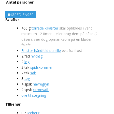
Antal personer
INGREDIENSER
Falafler
400
g
tørrede kikærter
skal opblødes i vand i
minimum 12 timer – eller brug dem på dåse (2
dåser), vær dog opmærksom på en bløder
falafel.
En stor håndfuld persille
evt. fra frost
2
fed
hvidløg
2
løg
3
tsk
spidskommen
2
tsk
salt
3
æg
4
spsk
havregryn
2
spsk
citronsaft
olie til stegning
TIlbehør
0,5
iceberg