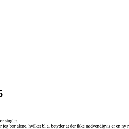
5
or singler.
r jeg bor alene, hvilket bl.a. betyder at der ikke nødvendigvis er en ny