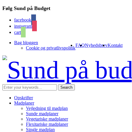
Følg Sund på Budget
facebook
instagram
cart
Bag bloggen
FAQ
Nyhedsbrev
Kontakt
Cookie og privatlivspolitik
Opskrifter
Madplaner
Vejledning til madplan
Sunde madplaner
Vegetariske madplaner
Flexitariske madplaner
Single madplan