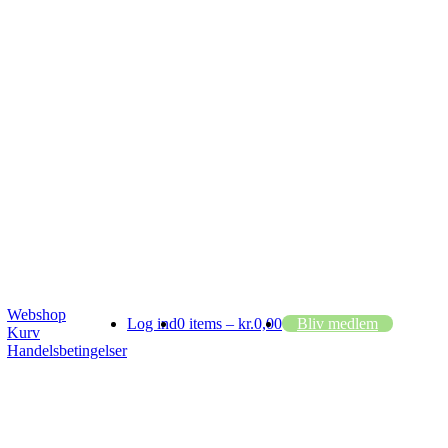
Webshop
Log ind
0 items –
kr.
0,00
Bliv medlem
Kurv
Handelsbetingelser