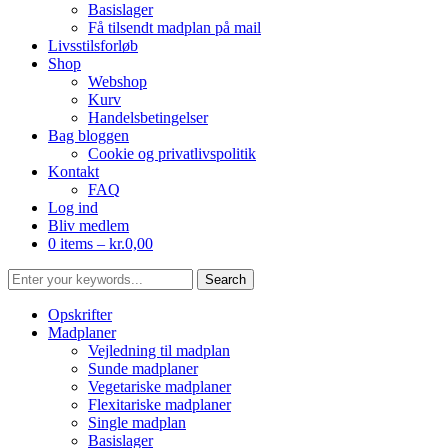
Basislager
Få tilsendt madplan på mail
Livsstilsforløb
Shop
Webshop
Kurv
Handelsbetingelser
Bag bloggen
Cookie og privatlivspolitik
Kontakt
FAQ
Log ind
Bliv medlem
0 items –
kr.
0,00
Opskrifter
Madplaner
Vejledning til madplan
Sunde madplaner
Vegetariske madplaner
Flexitariske madplaner
Single madplan
Basislager