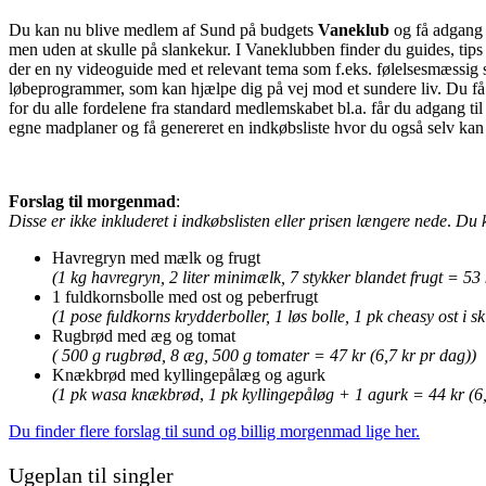
Du kan nu blive medlem af Sund på budgets
Vaneklub
og få adgang t
men uden at skulle på slankekur. I Vaneklubben finder du guides, tip
der en ny videoguide med et relevant tema som f.eks. følelsesmæssig sp
løbeprogrammer, som kan hjælpe dig på vej mod et sundere liv. Du få
for du alle fordelene fra standard medlemskabet bl.a. får du adgang til
egne madplaner og få genereret en indkøbsliste hvor du også selv kan 
Forslag til morgenmad
:
Disse er ikke inkluderet i indkøbslisten eller prisen længere nede
.
Du k
Havregryn med mælk og frugt
(1 kg havregryn, 2 liter minimælk, 7 stykker blandet frugt = 53 
1 fuldkornsbolle med ost og peberfrugt
(1 pose fuldkorns krydderboller, 1 løs bolle, 1 pk cheasy ost i s
Rugbrød med æg og tomat
( 500 g rugbrød, 8 æg, 500 g tomater = 47 kr (6,7 kr pr dag))
Knækbrød med kyllingepålæg og agurk
(1 pk wasa knækbrød
,
1 pk kyllingepåløg + 1 agurk = 44 kr (6,
Du finder flere forslag til sund og billig morgenmad lige her.
Ugeplan til singler