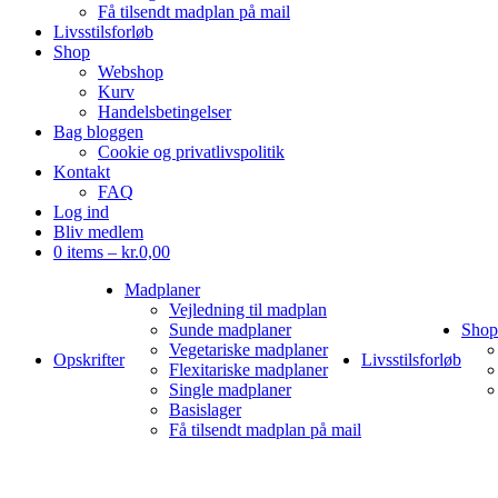
Få tilsendt madplan på mail
Livsstilsforløb
Shop
Webshop
Kurv
Handelsbetingelser
Bag bloggen
Cookie og privatlivspolitik
Kontakt
FAQ
Log ind
Bliv medlem
0 items –
kr.
0,00
Madplaner
Vejledning til madplan
Sunde madplaner
Shop
Vegetariske madplaner
Opskrifter
Livsstilsforløb
Flexitariske madplaner
Single madplaner
Basislager
Få tilsendt madplan på mail