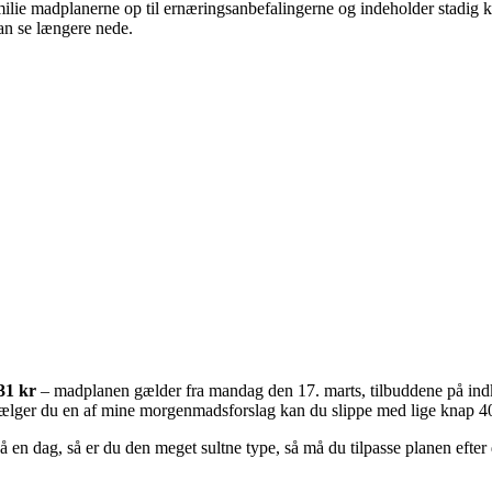
ilie madplanerne op til ernæringsanbefalingerne og indeholder stadig kødf
an se længere nede.
31 kr
– madplanen gælder fra mandag den 17. marts, tilbuddene på indk
ælger du en af mine morgenmadsforslag kan du slippe med lige knap 400
på en dag, så er du den meget sultne type, så må du tilpasse planen efter 