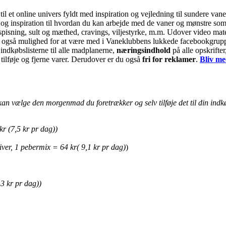
il et online univers fyldt med inspiration og vejledning til sundere van
s og inspiration til hvordan du kan arbejde med de vaner og mønstre s
isning, sult og mæthed, cravings, viljestyrke, m.m. Udover video materia
 også mulighed for at være med i Vaneklubbens lukkede facebookgruppe,
 indkøbslisterne til alle madplanerne,
næringsindhold
på alle opskrifter
tilføje og fjerne varer. Derudover er du også
fri for reklamer
.
Bliv me
an vælge den morgenmad du foretrækker og selv tilføje det til din indkø
kr (7,5 kr pr dag))
kiver, 1 pebermix = 64 kr( 9,1 kr pr dag)
)
3 kr pr dag))