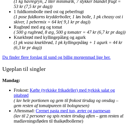
(1 kg havregryn, 2 liter minimælk, 7 stykker blandet frugt =
53 kr (7,5 kr pr dag))
1 fuldkornsbolle med ost og peberfrugt
(1 pose fuldkorns krydderboller, 1 løs bolle, 1 pk cheasy ost i
skiver, 1 pebermix = 64 kr( 9,1 kr pr dag)
)
Rugbrød med æg og tomat
( 500 g rugbrød, 8 æg, 500 g tomater = 47 kr (6,7 kr pr dag))
Knækbrød med kyllingepålæg og agurk
(1 pk wasa knækbrød
,
1 pk kyllingepåløg + 1 agurk = 44 kr
(6,3 kr pr dag))
Du finder flere forslag til sund og billig morgenmad lige her.
Ugeplan til singler
Mandag:
Frokost:
Køfte (tyrkiske frikadeller) med tyrkisk salat og
pitabrød
( lav hele portionen og gem til frokost tirsdag og onsdag –
gem resten af tomatpureen til bolognesen)
Aftensmad:
Cremet pasta med tun, ærter og parmesan
(lav til 2 personer og spis resten tirsdag aften
– gem resten af
madlavningsfløden til thaikødbollerne)