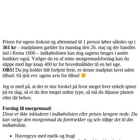
Prisen for ugens frokost og aftensmad til 1 person løber således op i
361 kr
– madplanen gælder fra mandag den 26. maj og der handles
ind i Rema 1000 – indkøbslisten kan dog sagtens bruges i andre
butikker også. Vælger du en af mine morgenmadsforslag kan du
slippe med lige knap 400 kr for hovedmåltider til en hel uge.
OBS!
Da jeg holder lidt fortjent ferie, er denne madplan lavet uden
tilbud. Så tjek evt. ugens avis for tilbud
Jeg er med på, at der er stor forskel på hvor meget hver enkelt spiser
på en dag, så er du den meget sultne type, så må du tilpasse planen
efter dit behov.
Forslag til morgenmad
:
Disse er ikke inkluderet i indkøbslisten eller prisen længere nede
.
Du
kan vælge den morgenmad du foretrækker og selv tilføje det til din
indkøbsliste.
Havregryn med mælk og frugt