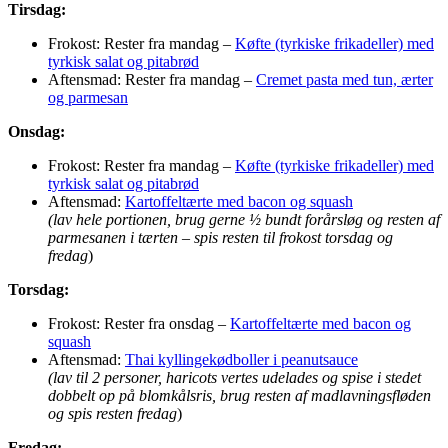
Tirsdag:
Frokost: Rester fra mandag –
Køfte (tyrkiske frikadeller) med
tyrkisk salat og pitabrød
Aftensmad: Rester fra mandag –
Cremet pasta med tun, ærter
og parmesan
Onsdag:
Frokost: Rester fra mandag –
Køfte (tyrkiske frikadeller) med
tyrkisk salat og pitabrød
Aftensmad:
Kartoffeltærte med bacon og squash
(lav hele portionen, brug gerne ½ bundt forårsløg og resten af
parmesanen i tærten – spis resten til frokost torsdag og
fredag
)
Torsdag:
Frokost: Rester fra onsdag –
Kartoffeltærte med bacon og
squash
Aftensmad:
Thai kyllingekødboller i peanutsauce
(lav til 2 personer, haricots vertes udelades og spise i stedet
dobbelt op på blomkålsris, brug resten af madlavningsfløden
og spis resten fredag
)
Fredag: