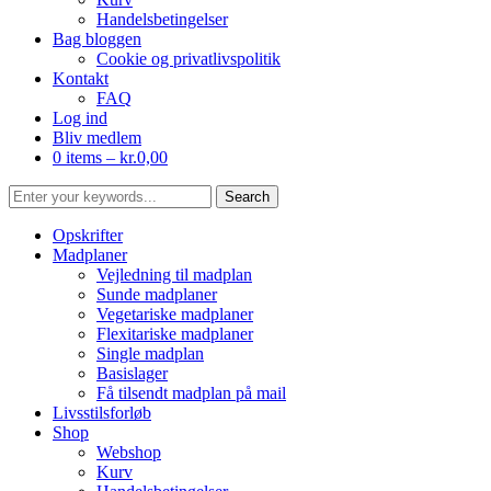
Handelsbetingelser
Bag bloggen
Cookie og privatlivspolitik
Kontakt
FAQ
Log ind
Bliv medlem
0 items –
kr.
0,00
Opskrifter
Madplaner
Vejledning til madplan
Sunde madplaner
Vegetariske madplaner
Flexitariske madplaner
Single madplan
Basislager
Få tilsendt madplan på mail
Livsstilsforløb
Shop
Webshop
Kurv