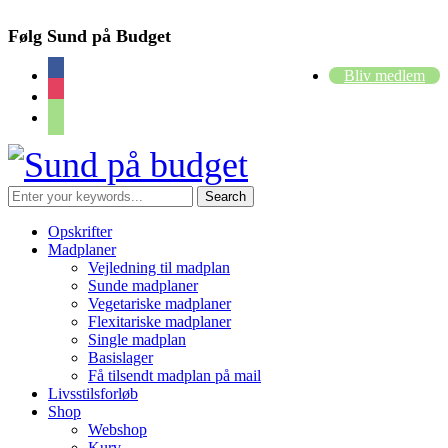
Følg Sund på Budget
facebook
Bliv medlem
instagram
cart
Opskrifter
Madplaner
Vejledning til madplan
Sunde madplaner
Vegetariske madplaner
Flexitariske madplaner
Single madplan
Basislager
Få tilsendt madplan på mail
Livsstilsforløb
Shop
Webshop
Kurv