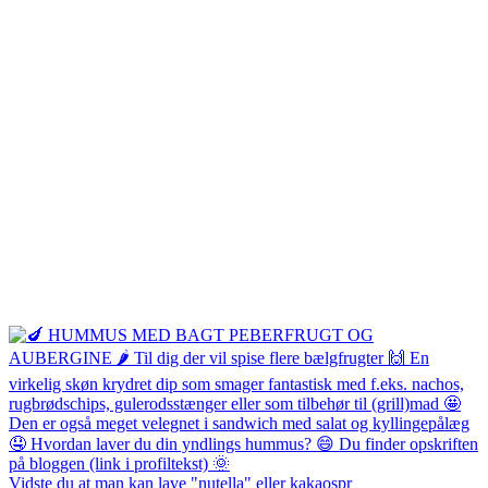
Vidste du at man kan lave "nutella" eller kakaospr