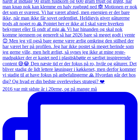
2016 var mit sidste år i 20erne, og på mange må