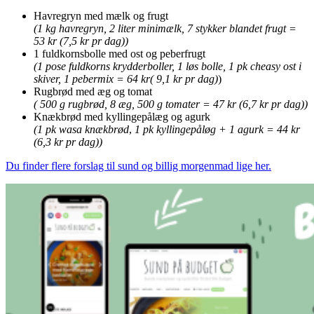
Havregryn med mælk og frugt
(1 kg havregryn, 2 liter minimælk, 7 stykker blandet frugt =
53 kr (7,5 kr pr dag))
1 fuldkornsbolle med ost og peberfrugt
(1 pose fuldkorns krydderboller, 1 løs bolle, 1 pk cheasy ost i
skiver, 1 pebermix = 64 kr( 9,1 kr pr dag)
)
Rugbrød med æg og tomat
( 500 g rugbrød, 8 æg, 500 g tomater = 47 kr (6,7 kr pr dag))
Knækbrød med kyllingepålæg og agurk
(1 pk wasa knækbrød
,
1 pk kyllingepåløg + 1 agurk = 44 kr
(6,3 kr pr dag))
Du finder flere forslag til sund og billig morgenmad lige her.