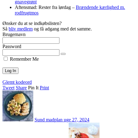
gnavegrønt
Aftensmad: Rester fra lørdag –
Brændende kærlighed m.
rodfrugtmos
Ønsker du at se indkøbslisten?
Så
bliv medlem
og få adgang med det samme.
Brugernavn
Password
Remember Me
Glemt kodeord
Tweet
Share
Pin It
Print
Sund madplan uge 27, 2024