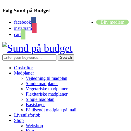
Følg Sund på Budget
facebook
Bliv medlem
instagram
cart
Opskrifter
Madplaner
Vejledning til madplan
Sunde madplaner
Vegetariske madplaner
Flexitariske madplaner
Single madplan
Basislager
Få tilsendt madplan på mail
Livsstilsforløb
Shop
Webshop
Kurv