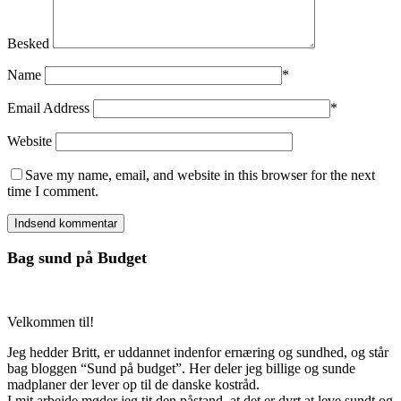
Besked
Name
*
Email Address
*
Website
Save my name, email, and website in this browser for the next
time I comment.
Bag sund på Budget
Velkommen til!
Jeg hedder Britt, er uddannet indenfor ernæring og sundhed, og står
bag bloggen “Sund på budget”. Her deler jeg billige og sunde
madplaner der lever op til de danske kostråd.
I mit arbejde møder jeg tit den påstand, at det er dyrt at leve sundt og