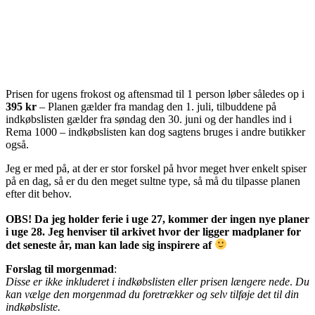
Prisen for ugens frokost og aftensmad til 1 person løber således op i
395 kr
– Planen gælder fra mandag den 1. juli, tilbuddene på
indkøbslisten gælder fra søndag den 30. juni og der handles ind i
Rema 1000 – indkøbslisten kan dog sagtens bruges i andre butikker
også.
Jeg er med på, at der er stor forskel på hvor meget hver enkelt spiser
på en dag, så er du den meget sultne type, så må du tilpasse planen
efter dit behov.
OBS! Da jeg holder ferie i uge 27, kommer der ingen nye planer
i uge 28. Jeg henviser til arkivet hvor der ligger madplaner for
det seneste år, man kan lade sig inspirere af
Forslag til morgenmad
:
Disse er ikke inkluderet i indkøbslisten eller prisen længere nede
.
Du
kan vælge den morgenmad du foretrækker og selv tilføje det til din
indkøbsliste.