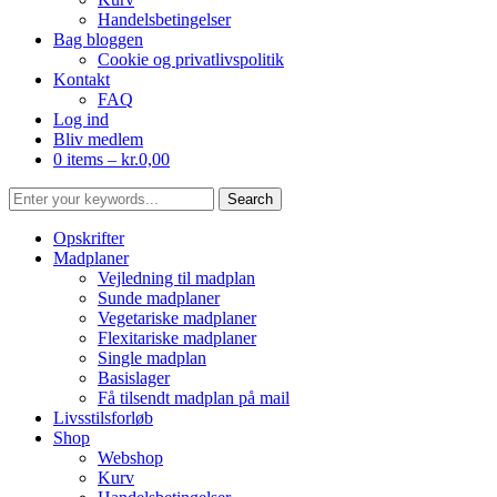
Handelsbetingelser
Bag bloggen
Cookie og privatlivspolitik
Kontakt
FAQ
Log ind
Bliv medlem
0 items –
kr.
0,00
Opskrifter
Madplaner
Vejledning til madplan
Sunde madplaner
Vegetariske madplaner
Flexitariske madplaner
Single madplan
Basislager
Få tilsendt madplan på mail
Livsstilsforløb
Shop
Webshop
Kurv