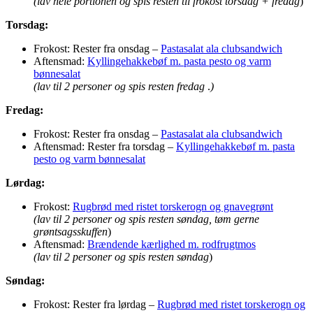
(lav hele portionen og spis resten til frokost torsdag + fredag
)
Torsdag:
Frokost: Rester fra onsdag –
Pastasalat ala clubsandwich
Aftensmad:
Kyllingehakkebøf m. pasta pesto og varm
bønnesalat
(lav til 2 personer og spis resten fredag
.
)
Fredag:
Frokost: Rester fra onsdag –
Pastasalat ala clubsandwich
Aftensmad: Rester fra torsdag –
Kyllingehakkebøf m. pasta
pesto og varm bønnesalat
Lørdag:
Frokost:
Rugbrød med ristet torskerogn og gnavegrønt
(lav til 2 personer og spis resten søndag, tøm gerne
grøntsagsskuffen
)
Aftensmad:
Brændende kærlighed m. rodfrugtmos
(lav til 2 personer og spis resten søndag
)
Søndag:
Frokost: Rester fra lørdag –
Rugbrød med ristet torskerogn og