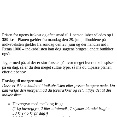
Prisen for ugens frokost og aftensmad til 1 person løber således op i
389 kr
– Planen gælder fra mandag den 29. juni, tilbuddene på
indkøbslisten gælder fra søndag den 28. juni og der handles ind i
Rema 1000 – indkøbslisten kan dog sagtens bruges i andre butikker
også.
Jeg er med på, at der er stor forskel på hvor meget hver enkelt spiser
på en dag, så er du den meget sultne type, så må du tilpasse planen
efter dit behov.
Forslag til morgenmad
:
Disse er ikke inkluderet i indkøbslisten eller prisen længere nede
.
Du
kan vælge den morgenmad du foretrækker og selv tilføje det til din
indkøbsliste.
Havregryn med mælk og frugt
(1 kg havregryn, 2 liter minimælk, 7 stykker blandet frugt =
53 kr (7,5 kr pr dag))