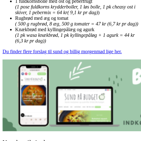
1 fuldkornsbolle med ost og peberfrugt
(1 pose fuldkorns krydderboller, 1 løs bolle, 1 pk cheasy ost i
skiver, 1 pebermix = 64 kr( 9,1 kr pr dag)
)
Rugbrød med æg og tomat
( 500 g rugbrød, 8 æg, 500 g tomater = 47 kr (6,7 kr pr dag))
Knækbrød med kyllingepålæg og agurk
(1 pk wasa knækbrød
,
1 pk kyllingepåløg + 1 agurk = 44 kr
(6,3 kr pr dag))
Du finder flere forslag til sund og billig morgenmad lige her.