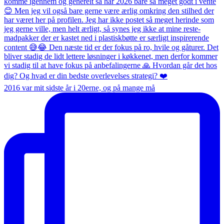
2016 var mit sidste år i 20erne, og på mange må