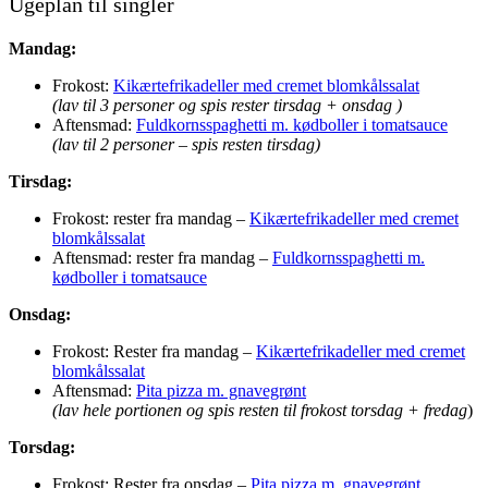
Ugeplan til singler
Mandag:
Frokost:
Kikærtefrikadeller med cremet blomkålssalat
(lav til 3 personer og spis rester tirsdag + onsdag )
Aftensmad:
Fuldkornsspaghetti m. kødboller i tomatsauce
(lav til 2 personer – spis resten tirsdag)
Tirsdag:
Frokost: rester fra mandag –
Kikærtefrikadeller med cremet
blomkålssalat
Aftensmad: rester fra mandag –
Fuldkornsspaghetti m.
kødboller i tomatsauce
Onsdag:
Frokost: Rester fra mandag –
Kikærtefrikadeller med cremet
blomkålssalat
Aftensmad:
Pita pizza m. gnavegrønt
(lav hele portionen og spis resten til frokost torsdag + fredag
)
Torsdag:
Frokost: Rester fra onsdag –
Pita pizza m. gnavegrønt