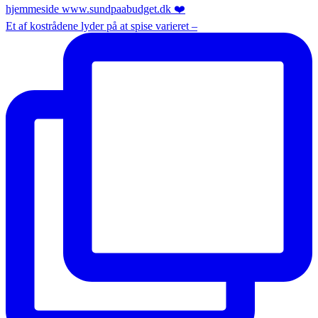
Et af kostrådene lyder på at spise varieret –