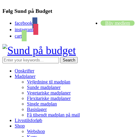
Følg Sund på Budget
facebook
Bliv medlem
instagram
cart
Opskrifter
Madplaner
Vejledning til madplan
Sunde madplaner
Vegetariske madplaner
Flexitariske madplaner
Single madplan
Basislager
Få tilsendt madplan på mail
Livsstilsforløb
Shop
Webshop
Kurv