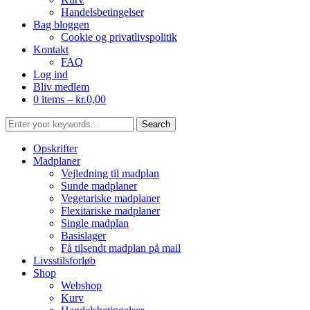
Handelsbetingelser
Bag bloggen
Cookie og privatlivspolitik
Kontakt
FAQ
Log ind
Bliv medlem
0 items –
kr.
0,00
Opskrifter
Madplaner
Vejledning til madplan
Sunde madplaner
Vegetariske madplaner
Flexitariske madplaner
Single madplan
Basislager
Få tilsendt madplan på mail
Livsstilsforløb
Shop
Webshop
Kurv