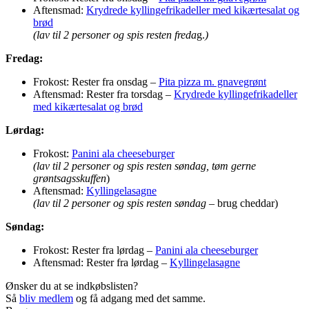
Aftensmad:
Krydrede kyllingefrikadeller med kikærtesalat og
brød
(lav til 2 personer og spis resten freda
g.
)
Fredag:
Frokost: Rester fra onsdag –
Pita pizza m. gnavegrønt
Aftensmad: Rester fra torsdag –
Krydrede kyllingefrikadeller
med kikærtesalat og brød
Lørdag:
Frokost:
Panini ala cheeseburger
(lav til 2 personer og spis resten søndag, tøm gerne
grøntsagsskuffen
)
Aftensmad:
Kyllingelasagne
(lav til 2 personer og spis resten søndag
– brug cheddar)
Søndag:
Frokost: Rester fra lørdag –
Panini ala cheeseburger
Aftensmad: Rester fra lørdag –
Kyllingelasagne
Ønsker du at se indkøbslisten?
Så
bliv medlem
og få adgang med det samme.