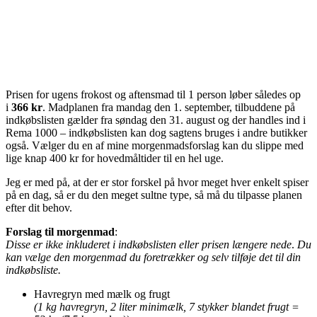
Prisen for ugens frokost og aftensmad til 1 person løber således op
i
366 kr
. Madplanen fra mandag den 1. september, tilbuddene på
indkøbslisten gælder fra søndag den 31. august og der handles ind i
Rema 1000 – indkøbslisten kan dog sagtens bruges i andre butikker
også. Vælger du en af mine morgenmadsforslag kan du slippe med
lige knap 400 kr for hovedmåltider til en hel uge.
Jeg er med på, at der er stor forskel på hvor meget hver enkelt spiser
på en dag, så er du den meget sultne type, så må du tilpasse planen
efter dit behov.
Forslag til morgenmad
:
Disse er ikke inkluderet i indkøbslisten eller prisen længere nede
.
Du
kan vælge den morgenmad du foretrækker og selv tilføje det til din
indkøbsliste.
Havregryn med mælk og frugt
(1 kg havregryn, 2 liter minimælk, 7 stykker blandet frugt =