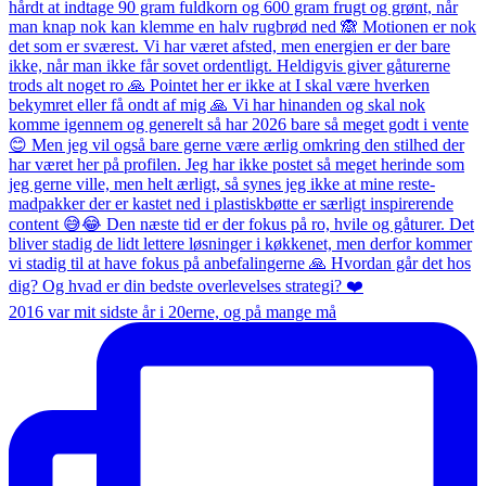
2016 var mit sidste år i 20erne, og på mange må