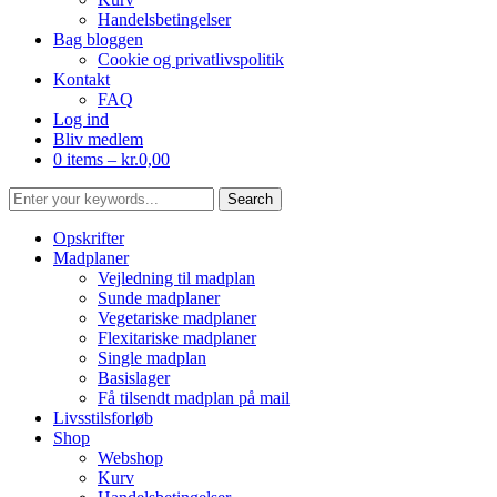
Handelsbetingelser
Bag bloggen
Cookie og privatlivspolitik
Kontakt
FAQ
Log ind
Bliv medlem
0 items –
kr.
0,00
Opskrifter
Madplaner
Vejledning til madplan
Sunde madplaner
Vegetariske madplaner
Flexitariske madplaner
Single madplan
Basislager
Få tilsendt madplan på mail
Livsstilsforløb
Shop
Webshop
Kurv