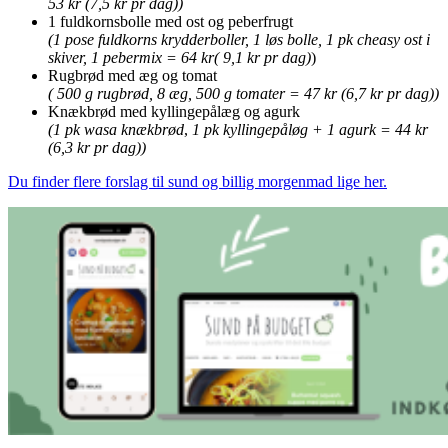
53 kr (7,5 kr pr dag))
1 fuldkornsbolle med ost og peberfrugt
(1 pose fuldkorns krydderboller, 1 løs bolle, 1 pk cheasy ost i
skiver, 1 pebermix = 64 kr( 9,1 kr pr dag)
)
Rugbrød med æg og tomat
( 500 g rugbrød, 8 æg, 500 g tomater = 47 kr (6,7 kr pr dag))
Knækbrød med kyllingepålæg og agurk
(1 pk wasa knækbrød
,
1 pk kyllingepåløg + 1 agurk = 44 kr
(6,3 kr pr dag))
Du finder flere forslag til sund og billig morgenmad lige her.