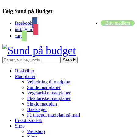
Følg Sund på Budget
facebook
Bliv medlem
instagram
cart
Opskrifter
Madplaner
Vejledning til madplan
Sunde madplaner
Vegetariske madplaner
Flexitariske madplaner
Single madplan
Basislager
Få tilsendt madplan på mail
Livsstilsforløb
Shop
Webshop
Kurv