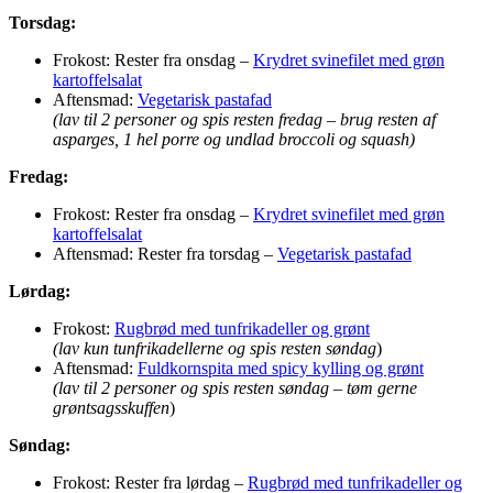
Torsdag:
Frokost: Rester fra onsdag –
Krydret svinefilet med grøn
kartoffelsalat
Aftensmad:
Vegetarisk pastafad
(lav til 2 personer og spis resten fredag – brug resten af
asparges, 1 hel porre og undlad broccoli og squash)
Fredag:
Frokost: Rester fra onsdag –
Krydret svinefilet med grøn
kartoffelsalat
Aftensmad: Rester fra torsdag –
Vegetarisk pastafad
Lørdag:
Frokost:
Rugbrød med tunfrikadeller og grønt
(lav kun tunfrikadellerne og spis resten søndag
)
Aftensmad:
Fuldkornspita med spicy kylling og grønt
(lav til 2 personer og spis resten søndag
–
tøm gerne
grøntsagsskuffen
)
Søndag:
Frokost: Rester fra lørdag –
Rugbrød med tunfrikadeller og