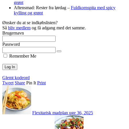
grønt
Aftensmad: Rester fra lørdag –
Fuldkornspita med spicy
kylling og grønt
Ønsker du at se indkøbslisten?
Så
bliv medlem
og få adgang med det samme.
Brugernavn
Password
Remember Me
Glemt kodeord
Tweet
Share
Pin It
Print
Flexitarisk madplan uge 36, 2025