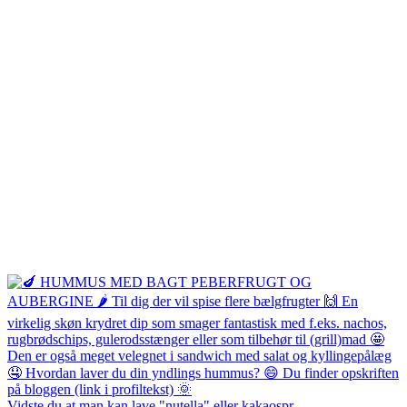
Vidste du at man kan lave "nutella" eller kakaospr