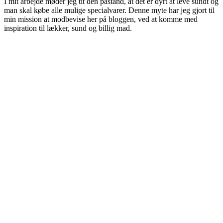
I mit arbejde møder jeg tit den påstand, at det er dyrt at leve sundt og
man skal købe alle mulige specialvarer. Denne myte har jeg gjort til
min mission at modbevise her på bloggen, ved at komme med
inspiration til lækker, sund og billig mad.