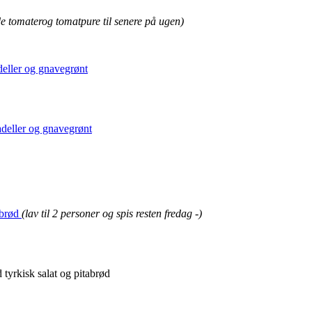
ede tomaterog tomatpure til senere på ugen)
eller og gnavegrønt
deller og gnavegrønt
abrød
(lav til 2 personer og spis resten fredag -)
 tyrkisk salat og pitabrød