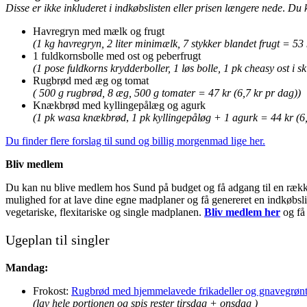
Disse er ikke inkluderet i indkøbslisten eller prisen længere nede
.
Du k
Havregryn med mælk og frugt
(1 kg havregryn, 2 liter minimælk, 7 stykker blandet frugt = 53 
1 fuldkornsbolle med ost og peberfrugt
(1 pose fuldkorns krydderboller, 1 løs bolle, 1 pk cheasy ost i s
Rugbrød med æg og tomat
( 500 g rugbrød, 8 æg, 500 g tomater = 47 kr (6,7 kr pr dag))
Knækbrød med kyllingepålæg og agurk
(1 pk wasa knækbrød
,
1 pk kyllingepåløg + 1 agurk = 44 kr (6,
Du finder flere forslag til sund og billig morgenmad lige her.
Bliv medlem
Du kan nu blive medlem hos Sund på budget og få adgang til en række 
mulighed for at lave dine egne madplaner og få genereret en indkøbslis
vegetariske, flexitariske og single madplanen.
Bliv medlem her
og få 
Ugeplan til singler
Mandag:
Frokost:
Rugbrød med hjemmelavede frikadeller og gnavegrøn
(lav hele portionen og spis rester tirsdag + onsdag )