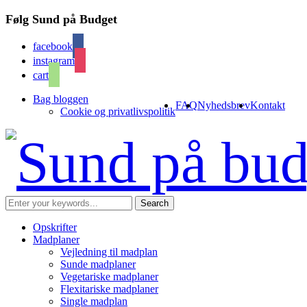
Følg Sund på Budget
facebook
instagram
cart
Bag bloggen
FAQ
Nyhedsbrev
Kontakt
Cookie og privatlivspolitik
Opskrifter
Madplaner
Vejledning til madplan
Sunde madplaner
Vegetariske madplaner
Flexitariske madplaner
Single madplan