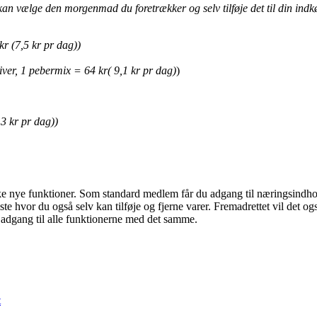
an vælge den morgenmad du foretrækker og selv tilføje det til din indkø
kr (7,5 kr pr dag))
kiver, 1 pebermix = 64 kr( 9,1 kr pr dag)
)
3 kr pr dag))
nye funktioner. Som standard medlem får du adgang til næringsindhold 
te hvor du også selv kan tilføje og fjerne varer. Fremadrettet vil det o
adgang til alle funktionerne med det samme.
t