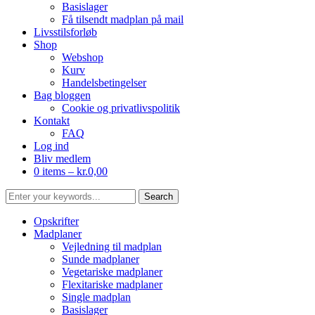
Basislager
Få tilsendt madplan på mail
Livsstilsforløb
Shop
Webshop
Kurv
Handelsbetingelser
Bag bloggen
Cookie og privatlivspolitik
Kontakt
FAQ
Log ind
Bliv medlem
0 items –
kr.
0,00
Opskrifter
Madplaner
Vejledning til madplan
Sunde madplaner
Vegetariske madplaner
Flexitariske madplaner
Single madplan
Basislager