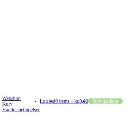
Webshop
Log ind
0 items –
kr.
0,00
Bliv medlem
Kurv
Handelsbetingelser