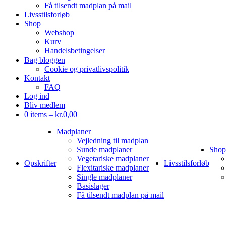
Få tilsendt madplan på mail
Livsstilsforløb
Shop
Webshop
Kurv
Handelsbetingelser
Bag bloggen
Cookie og privatlivspolitik
Kontakt
FAQ
Log ind
Bliv medlem
0 items –
kr.
0,00
Madplaner
Vejledning til madplan
Sunde madplaner
Shop
Vegetariske madplaner
Opskrifter
Livsstilsforløb
Flexitariske madplaner
Single madplaner
Basislager
Få tilsendt madplan på mail