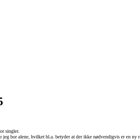
5
or singler.
r jeg bor alene, hvilket bl.a. betyder at der ikke nødvendigvis er en ny