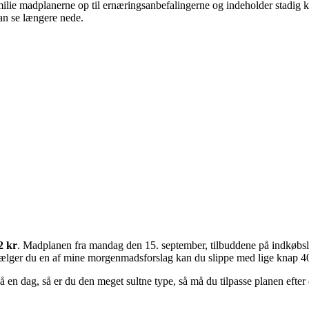
ilie madplanerne op til ernæringsanbefalingerne og indeholder stadig kødf
an se længere nede.
2 kr
. Madplanen fra mandag den 15. september, tilbuddene på indkøbsl
ælger du en af mine morgenmadsforslag kan du slippe med lige knap 400
på en dag, så er du den meget sultne type, så må du tilpasse planen efter 